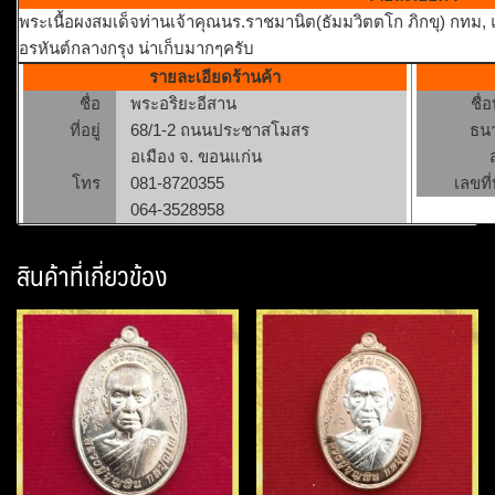
พระเนื้อผงสมเด็จท่านเจ้าคุณนร.ราชมานิต(ธัมมวิตตโก ภิกขุ) กทม
อรหันต์กลางกรุง น่าเก็บมากๆครับ
รายละเอียดร้านค้า
ชื่อ
พระอริยะอีสาน
ชื่
ที่อยู่
68/1-2 ถนนประชาสโมสร
ธน
อเมือง จ. ขอนแก่น
โทร
081-8720355
เลขที่
064-3528958
สินค้าที่เกี่ยวข้อง