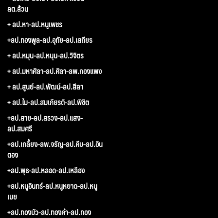
ลต.ล้วน
+ ลป.หา-ลป.หนูเพชร
+ลป.ทองพูล-ลป.อุทัย-ลป.เสถียร
+ ลป.หมุน-ลป.หนุน-ลป.วิจิตร
+ ลป.มหาศิลา-ลป.ศิลา-ลพ.กองแพง
+ ลป.สูนย์-ลป.พัฒน์-ลป.สีลา
+ ลป.ไม-ลป.สมเกียรติ-ลป.พิชิต
+ลป.สาย-ลป.สรวง-ลป.แสง-
ลป.สมศรี
+ลป.เกลี้ยง-ลพ.จรัญ-ลป.คีบ-ลป.อิน
ตอง
+ลป.พุธ-ลป.หลอด-ลป.เหลือง
+ลป.หนูอินทร์-ลป.หนูหยาด-ลป.หนู
เมย
+ลป.ทองบัว-ลป.ทองคำ-ลป.ทอง