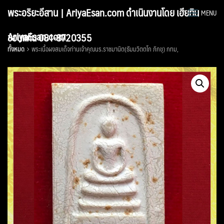
Skip
พระอริยะอีสาน | AriyaEsan.com ดำเนินงานโดย เฮียทิน
MENU
to
content
AriyaEsan.com
ขอนแก่น 081-8720355
ทั้งหมด
พระเนื้อผงสมเด็จท่านเจ้าคุณนร.ราชมานิต(ธัมมวิตตโก ภิกขุ) กทม,