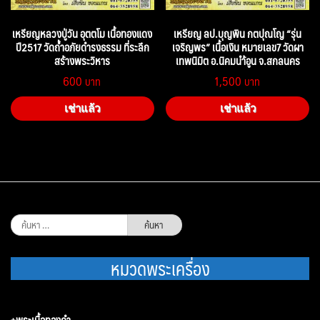
เหรียญหลวงปู่วัน อุตตโม เนื้อทองแดง
เหรียญ ลป.บุญพิน กตปุณโญ “รุ่น
ปี2517 วัดถ้ำอภัยดำรงธรรม ที่ระลึก
เจริญพร” เนื้อเงิน หมายเลข7 วัดผา
สร้างพระวิหาร
เทพนิมิต อ.นิคมนำ้อูน จ.สกลนคร
600
1,500
เช่าแล้ว
เช่าแล้ว
ค้นหา
สำหรับ:
หมวดพระเครื่อง
+พระเนื้อทองคำ