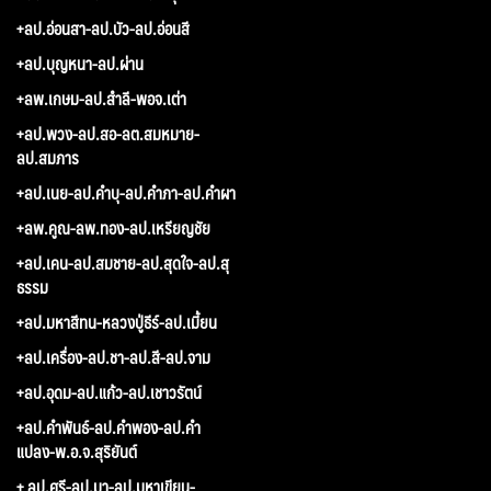
+ลป.อ่อนสา-ลป.บัว-ลป.อ่อนสี
+ลป.บุญหนา-ลป.ผ่าน
+ลพ.เกษม-ลป.สำลี-พอจ.เต่า
+ลป.พวง-ลป.สอ-ลต.สมหมาย-
ลป.สมภาร
+ลป.เนย-ลป.คำบุ-ลป.คำภา-ลป.คำผา
+ลพ.คูณ-ลพ.ทอง-ลป.เหรียญชัย
+ลป.เคน-ลป.สมชาย-ลป.สุดใจ-ลป.สุ
ธรรม
+ลป.มหาสีทน-หลวงปู่ธีร์-ลป.เมี้ยน
+ลป.เครื่อง-ลป.ชา-ลป.สี-ลป.จาม
+ลป.อุดม-ลป.แก้ว-ลป.เชาวรัตน์
+ลป.คำพันธ์-ลป.คำพอง-ลป.คำ
แปลง-พ.อ.จ.สุริยันต์
+ ลป.ศรี-ลป.มา-ลป.มหาเขียน-