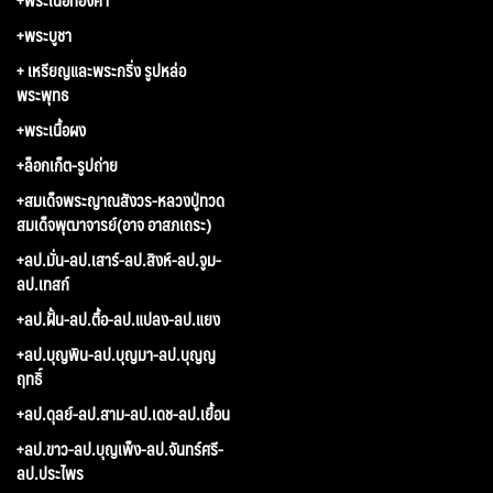
+พระบูชา
+ เหรียญและพระกริ่ง รูปหล่อ
พระพุทธ
+พระเนื้อผง
+ล็อกเก็ต-รูปถ่าย
+สมเด็จพระญาณสังวร-หลวงปู่ทวด
สมเด็จพุฒาจารย์(อาจ อาสภเถระ)
+ลป.มั่น-ลป.เสาร์-ลป.สิงห์-ลป.จูม-
ลป.เทสก์
+ลป.ฝั้น-ลป.ตื้อ-ลป.แปลง-ลป.แยง
+ลป.บุญพิน-ลป.บุญมา-ลป.บุญญ
ฤทธิ์
+ลป.ดุลย์-ลป.สาม-ลป.เดช-ลป.เยื้อน
+ลป.ขาว-ลป.บุญเพ็ง-ลป.จันทร์ศรี-
ลป.ประไพร