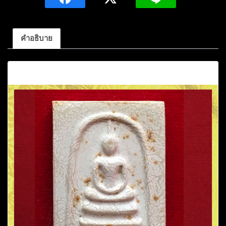
เจ้า
คุณ
นร.ราช
คำอธิบาย
มานิต(ธัมม
วิ
คำอธิบาย
ตตโก
ภิกขุ)
กทม,
ชิ้น