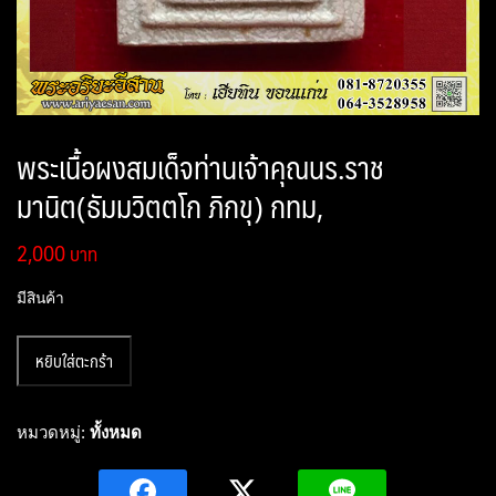
พระเนื้อผงสมเด็จท่านเจ้าคุณนร.ราช
มานิต(ธัมมวิตตโก ภิกขุ) กทม,
2,000
มีสินค้า
จำนวน
หยิบใส่ตะกร้า
พระ
เนื้อ
ผง
หมวดหมู่:
ทั้งหมด
สมเด็จ
ท่าน