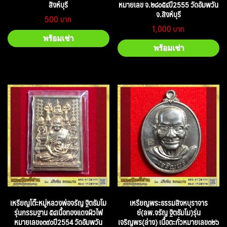
สิงห์บุรี
หมายเลข จ.๒๘๐๕๔ปี2555 วัดอัมพวัน
จ.สิงห์บุรี
500
1,000
พร้อมเช่า
พร้อมเช่า
เหรียญโต๊ะหมู่หลวงพ่อจรัญ ฐิตธัมโม
เหรียญพระธรรมสิงหบุราจาร
รุ่นกรรมฐาน ๕๔เนื้อทองแดงผิวไฟ
ย์(ลพ.จรัญ ฐิตธัมโม)รุ่น
หมายเลข๑๓๙๐ปี2554 วัดอัมพวัน
เจริญพร(ล่าง) เนื้อตะกั่วหมายเลข๓๒๖