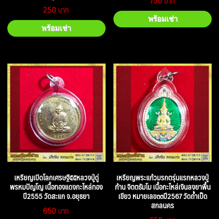
750
250
พร้อมเช่า
พร้อมเช่า
เหรียญเปิดโลกเศรษฐี๕๕หลวงปู่ดู่
เหรียญพระแก้วมรกตรุ่นแรกหลวงปู่
พรหมปัญโญ เนื้อทองแดงกะไหล่ทอง
ก้าน จิตตธัมโม เนื้อกะไหล่เงินลงยาพื้น
ปี2555 วัดสะแก จ.อยุธยา
เขียว หมายเลข๓๓ปี2567 วัดถ้ำเป็ด
สกลนคร
650