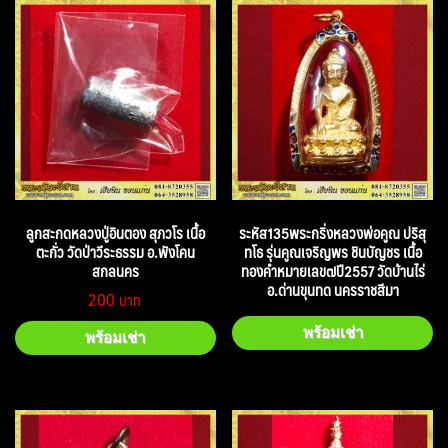
ลูกสะกดหลวงปู่อินตอง สุภวโร เนื้อ
ระหัส135พระกริ่งหลวงพ่อคูณ ปริสุ
ตะกั่ว วัดป่าวีระธรรม อ.พังโคน
ทโธ รุ่นคูณเจริญพร ชินบัญชร เนื้อ
สกลนคร
ทองคำหมายเลข๗ปี2557 วัดบ้านไร่
อ.ด่านขุนทด นครราชสีมา
200
พร้อมเช่า
พร้อมเช่า