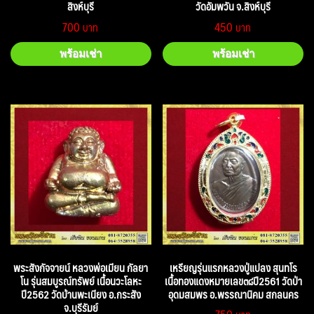
สิงห์บุรี
วัดอัมพวัน จ.สิงห์บุรี
700
450
พร้อมเช่า
พร้อมเช่า
พระสังกัจจายน์ หลวงพ่อเมียน กัลยา
เหรียญรุ่นแรกหลวงปู่แปลง สุนทโร
โน รุ่นสมบูรณ์ทรัพย์ เนื้อนวะโลหะ
เนื้อทองแดงหมายเลข๓๘ปี2561 วัดป่า
ปี2562 วัดบ้านพะเนียง อ.กระสัง
อุดมสมพร อ.พรรณานิคม สกลนคร
จ.บุรีรัมย์