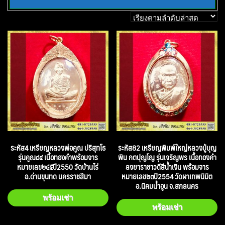
ระหัส4 เหรียญหลวงพ่อคูณ ปริสุทโธ
ระหัส82 เหรียญพิมพ์ใหญ่หลวงปู่บุญ
รุ่นคูณ๘๔ เนื้อทองคำพร้อมจาร
พิน กตปุญโญ รุ่นเจริญพร เนื้อทองคำ
หมายเลข๒๔๕ปี2550 วัดบ้านไร่
ลงยาราชาวดีสีน้ำเงิน พร้อมจาร
อ.ด่านขุนทด นครราชสีมา
หมายเลข๒๓ปี2554 วัดผาเทพนิมิต
อ.นิคมน้ำอูน จ.สกลนคร
พร้อมเช่า
พร้อมเช่า