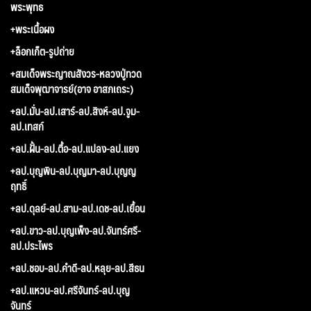
พระพุทธ
+พระเนื้อผง
+ล็อกเก็ต-รูปถ่าย
+สมเด็จพระญาณสังวร-หลวงปู่ทวด
สมเด็จพุฒาจารย์(อาจ อาสภเถระ)
+ลป.มั่น-ลป.เสาร์-ลป.สิงห์-ลป.จูม-
ลป.เทสก์
+ลป.ฝั้น-ลป.ตื้อ-ลป.แปลง-ลป.แยง
+ลป.บุญพิน-ลป.บุญมา-ลป.บุญญ
ฤทธิ์
+ลป.ดุลย์-ลป.สาม-ลป.เดช-ลป.เยื้อน
+ลป.ขาว-ลป.บุญเพ็ง-ลป.จันทร์ศรี-
ลป.ประไพร
+ลป.ชอบ-ลป.คำดี-ลป.หลุย-ลป.สีธน
+ลป.แหวน-ลป.ศรีจันทร์-ลป.บุญ
จันทร์