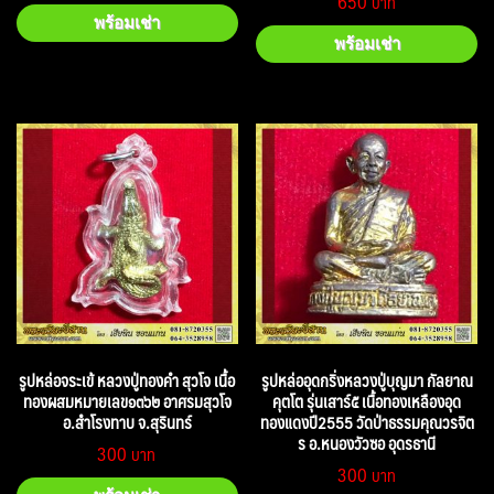
650
พร้อมเช่า
พร้อมเช่า
รูปหล่อจระเข้ หลวงปู่ทองคำ สุวโจ เนื้อ
รูปหล่ออุดกริ่งหลวงปู่บุญมา กัลยาณ
ทองผสมหมายเลข๑๓๖๒ อาศรมสุวโจ
คุตโต รุ่นเสาร์๕ เนื้อทองเหลืองอุด
อ.สำโรงทาบ จ.สุรินทร์
ทองแดงปี2555 วัดป่าธรรมคุณวรจิต
ร อ.หนองวัวซอ อุดรธานี
300
300