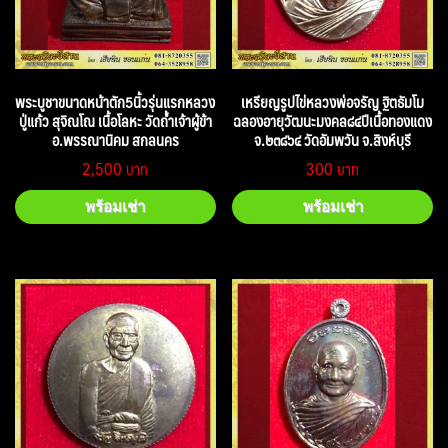
พระบูชาขนาดหน้าตัก5นิ้วรุ่นแรกหลวง
เหรียญรูปไข่หลวงพ่อจรัญ ฐิตธัมโม
ปู่แก้ว สุจิณโณ เนื้อโลหะ วัดถ้ำเจ้าผู้ข้า
ฉลองอายุวัฒนะมงคล๘๔ปีเนื้อทองแดง
อ.พรรณานิคม สกลนคร
จ.๒๓๘๖๔ วัดอัมพวัน จ.สิงห์บุรี
2,500
300
พร้อมเช่า
พร้อมเช่า