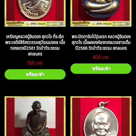
เหรียญหลวงปู่อินตอง สุภวโร ที่ระลึก
พระปิดตาจัมโบ้รุ่นแรก หลวงปู่อินตอง
พระเจดีย์สิริศตวรรษสุวัฒนมงคล เนื้อ
สุภวโร เนื้อผงองค์ลงทองมวลสารเต็ม
ทองแดงปี2561 วัดป่าวีระธรรม
ปี2566 วัดป่าวีระธรรม สกลนคร
สกลนคร
400
150
พร้อมเช่า
พร้อมเช่า