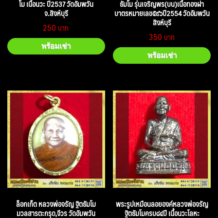
โม เนื้อนวะ ปี2537 วัดอัมพวัน
ธัมโม รุ่นเจริญพร(บน)เนื้อทองฝา
จ.สิงห์บุรี
บาตรหมายเลข๕๙๖ปี2554 วัดอัมพวัน
สิงห์บุรี
250
350
พร้อมเช่า
พร้อมเช่า
ล็อกเก็ต หลวงพ่อจรัญ ฐิตธัมโม
พระรูปเหมือนลอยองค์หลวงพ่อจรัญ
มวลสารตะกรุด,จีวร วัดอัมพวัน
ฐิตธัมโมครบ๘๔ปี เนื้อนวะโลหะ