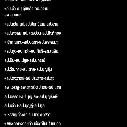
+ลป.อ่ำ-ลป.อุ่นหล้า-ลป.อร่าม-
ลพ.อุตตมะ
+ลป.แว่น-ลป.ลป.จันทร์โสม-ลป.ขาน
+ลป.พรหม-ลป.แตงอ่อน-ลป.สิงห์ทอง
+เจ้าคุณนร.-ลป.บุดดา-ลป.พรหมมา
+ลป.กูด-ลป.กว่า-ลป.กินรี-ลต.เฉลิม
ลป.ปั่น-ลป.ปฐม-ลป.ปกรณ์
ลป.วีระทาย-ลป.ตาล-ลป.บุญอุ้ม
+ลป.สังวาลย์-ลป.ประสาร-ลป.สุข
ลพ.เจริญ-ลพ.ชาตรี-ลป.เสน-ลป.แสน
ลป.บรรณ-ลป.บุญเกิด-ลป.บุญรักษ์
ลป.อว้าน-ลป.บุญกู้-ลป.ทูล
+เหรียญที่ระลึก ธนบัตร สตางค์
+ พระคณาจารย์ท่านอื่น(ที่ไม่มีในหมวด