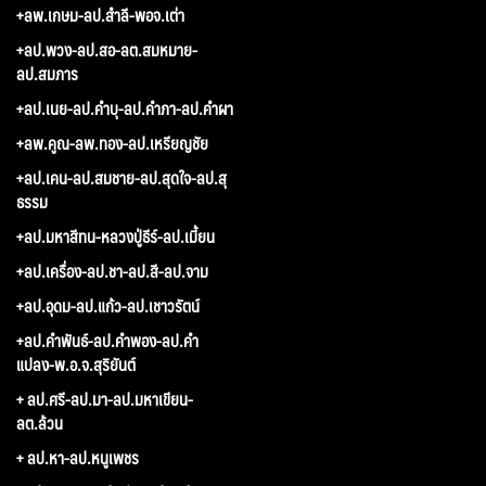
+ลพ.เกษม-ลป.สำลี-พอจ.เต่า
+ลป.พวง-ลป.สอ-ลต.สมหมาย-
ลป.สมภาร
+ลป.เนย-ลป.คำบุ-ลป.คำภา-ลป.คำผา
+ลพ.คูณ-ลพ.ทอง-ลป.เหรียญชัย
+ลป.เคน-ลป.สมชาย-ลป.สุดใจ-ลป.สุ
ธรรม
+ลป.มหาสีทน-หลวงปู่ธีร์-ลป.เมี้ยน
+ลป.เครื่อง-ลป.ชา-ลป.สี-ลป.จาม
+ลป.อุดม-ลป.แก้ว-ลป.เชาวรัตน์
+ลป.คำพันธ์-ลป.คำพอง-ลป.คำ
แปลง-พ.อ.จ.สุริยันต์
+ ลป.ศรี-ลป.มา-ลป.มหาเขียน-
ลต.ล้วน
+ ลป.หา-ลป.หนูเพชร