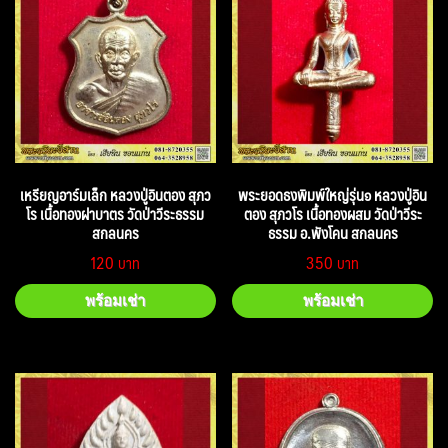
เหรียญอาร์มเล็ก หลวงปู่อินตอง สุภว
พระยอดธงพิมพ์ใหญ่รุ่น๑ หลวงปู่อิน
โร เนื้อทองฝาบาตร วัดป่าวีระธรรม
ตอง สุภวโร เนื้อทองผสม วัดป่าวีระ
สกลนคร
ธรรม อ.พังโคน สกลนคร
120
350
พร้อมเช่า
พร้อมเช่า