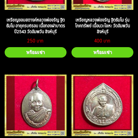
เหรียญขอบสตางค์หลวงพ่อจรัญ ฐิต
เหรียญหลวงพ่อจรัญ ฐิตธัมโม รุ่น
ธัมโม อายุครบ6รอบ เนื้อทองฝาบาตร
โภคทรัพย์ เนื้อนวะโลหะ วัดอัมพวัน
ปี2543 วัดอัมพวัน สิงห์บุรี
สิงห์บุรี
250
400
พร้อมเช่า
พร้อมเช่า