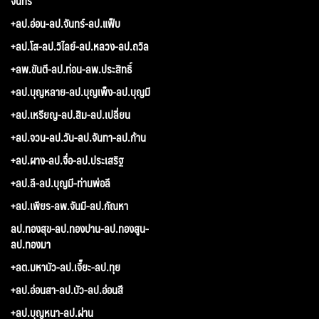
จันทร์
+ลป.อ่อน-ลป.จันทร์-ลป.แฟ็บ
+ลป.โส-ลป.วิไลย์-ลป.หลวง-ลป.ถวิล
+ลพ.ขันตี-ลป.ท่อน-ลพ.ประสิทธิ์
+ลป.บุญหลาย-ลป.บุญเพ็ง-ลป.บุญมี
+ลป.เหรียญ-ลป.สิม-ลป.เปลี่ยน
+ลป.จวน-ลป.วัน-ลป.จันทา-ลป.ก้าน
+ลป.ผาง-ลป.จื่อ-ลป.ประเสริฐ
+ลป.ลี-ลป.บุญมี-ท่านพ่อลี
+ลป.เพียร-ลพ.จันมี-ลป.กัณหา
ลป.ทองสุข-ลป.ทองปาน-ลป.ทองสูน-
ลป.ทองมา
+ลต.มหาบัว-ลป.เจี๊ยะ-ลป.ทุย
+ลป.อ่อนสา-ลป.บัว-ลป.อ่อนสี
+ลป.บุญหนา-ลป.ผ่าน