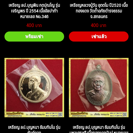
เหรียญ ลป.บุญพิน กตปุณโญ รุ่น
เหรียญหลวงปู่วัน อุตตโม ปี2520 เนื้อ
เจริญพร ปี 2554 เนื้ออัลปาก้า
ทองแดง วัดถ้ำอภัยดำรงธรรม
หมายเลข No.346
จ.สกลนคร
400
400
พร้อมเช่า
เช่าแล้ว
เหรียญ ลป.บุญหนา ธัมมทินโน รุ่น
เหรียญ ลป.บุญหนา ธัมมทินโน รุ่น
ยันต์ดวง
มหาเศรษฐี เนื้อทองแดงมันปู หมายเลข