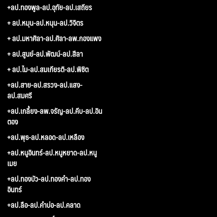
+ลป.ทองพูล-ลป.อุทัย-ลป.เสถียร
+ ลป.หมุน-ลป.หนุน-ลป.วิจิตร
+ ลป.มหาศิลา-ลป.ศิลา-ลพ.กองแพง
+ ลป.สูนย์-ลป.พัฒน์-ลป.สีลา
+ ลป.ไม-ลป.สมเกียรติ-ลป.พิชิต
+ลป.สาย-ลป.สรวง-ลป.แสง-
ลป.สมศรี
+ลป.เกลี้ยง-ลพ.จรัญ-ลป.คีบ-ลป.อิน
ตอง
+ลป.พุธ-ลป.หลอด-ลป.เหลือง
+ลป.หนูอินทร์-ลป.หนูหยาด-ลป.หนู
เมย
+ลป.ทองบัว-ลป.ทองคำ-ลป.ทอง
อินทร์
+ลป.ลือ-ลป.คำบ่อ-ลป.คลาด