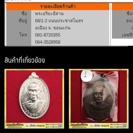
รายละเอียดร้านค้า
ชื่อ
พระอริยะอีสาน
ชื่
ที่อยู่
68/1-2 ถนนประชาสโมสร
ธน
อเมือง จ. ขอนแก่น
โทร
081-8720355
เลขที่
064-3528958
สินค้าที่เกี่ยวข้อง