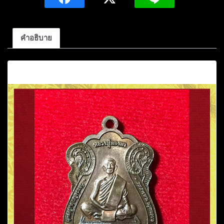
มา
สุต
ธัม
คำอธิบาย
โม
เนื้อ
คำอธิบาย
ทองแดง
วัด
ถ้ำ
กวาง
อ.ภูเวียง
จ.ขอนแก่น
ชิ้น