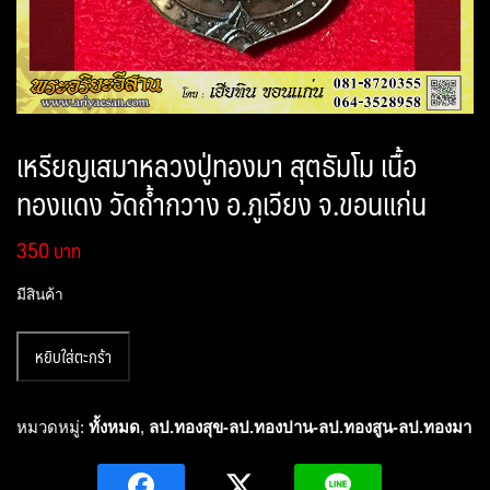
เหรียญเสมาหลวงปู่ทองมา สุตธัมโม เนื้อ
ทองแดง วัดถ้ำกวาง อ.ภูเวียง จ.ขอนแก่น
350
มีสินค้า
จำนวน
หยิบใส่ตะกร้า
เหรียญ
เสมา
หลวง
หมวดหมู่:
ทั้งหมด
,
ลป.ทองสุข-ลป.ทองปาน-ลป.ทองสูน-ลป.ทองมา
ปู่
ทอง