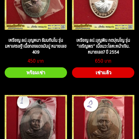
เหรียญ ลป.บุญหนา ธัมมทินโน รุ่น
เหรียญ ลป.บุญพิน กตปุณโญ รุ่น
มหาเศรษฐี เนื้อทองแดงมันปู หมายเลข
“เจริญพร” เนื้อนวะโลหะหน้าเงิน.
409
หมายเลข7 ปี 2554
450
650
พร้อมเช่า
เช่าแล้ว