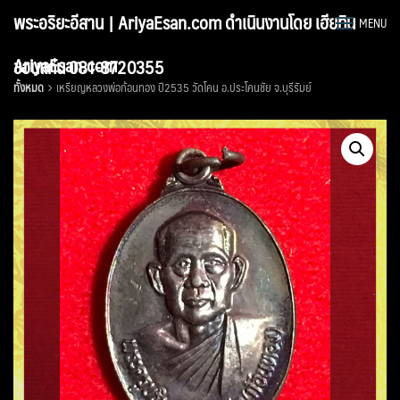
Skip
พระอริยะอีสาน | AriyaEsan.com ดำเนินงานโดย เฮียทิน
MENU
to
content
AriyaEsan.com
ขอนแก่น 081-8720355
ทั้งหมด
เหรียญหลวงพ่อก้อนทอง ปี2535 วัดโคน อ.ประโคนชัย จ.บุรีรัมย์