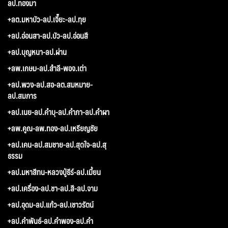
ลป.ทองมา
+ลต.มหาบัว-ลป.เจี๊ยะ-ลป.ทุย
+ลป.อ่อนสา-ลป.บัว-ลป.อ่อนสี
+ลป.บุญหนา-ลป.ผ่าน
+ลพ.เกษม-ลป.สำลี-พอจ.เต่า
+ลป.พวง-ลป.สอ-ลต.สมหมาย-
ลป.สมภาร
+ลป.เนย-ลป.คำบุ-ลป.คำภา-ลป.คำผา
+ลพ.คูณ-ลพ.ทอง-ลป.เหรียญชัย
+ลป.เคน-ลป.สมชาย-ลป.สุดใจ-ลป.สุ
ธรรม
+ลป.มหาสีทน-หลวงปู่ธีร์-ลป.เมี้ยน
+ลป.เครื่อง-ลป.ชา-ลป.สี-ลป.จาม
+ลป.อุดม-ลป.แก้ว-ลป.เชาวรัตน์
+ลป.คำพันธ์-ลป.คำพอง-ลป.คำ