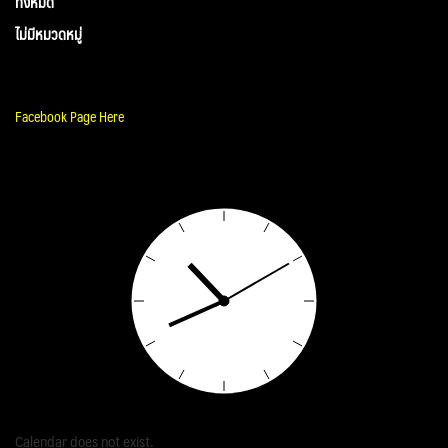
ทั้งหมด
ไม่มีหมวดหมู่
Facebook Page Here
Calendar does not exist.