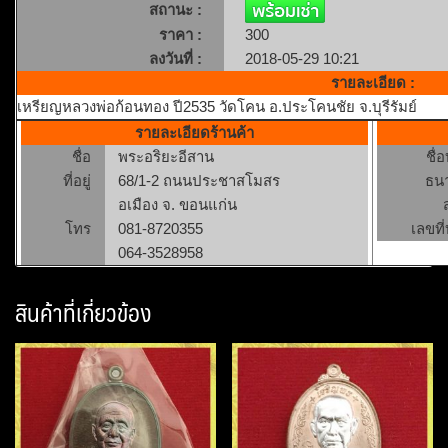
สถานะ :
ราคา :
300
ลงวันที่ :
2018-05-29 10:21
รายละเอียด :
เหรียญหลวงพ่อก้อนทอง ปี2535 วัดโคน อ.ประโคนชัย จ.บุรีรัมย์
รายละเอียดร้านค้า
ชื่อ
พระอริยะอีสาน
ชื่
ที่อยู่
68/1-2 ถนนประชาสโมสร
ธน
อเมือง จ. ขอนแก่น
โทร
081-8720355
เลขที่
064-3528958
สินค้าที่เกี่ยวข้อง