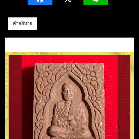
รุ่น
เหลือ
กิน
คำอธิบาย
เหลือ
ใช้
คำอธิบาย
รวย
รวย
รวย
สร้าง
โดย
ส
รพงศ์
ชาตรี
ชิ้น