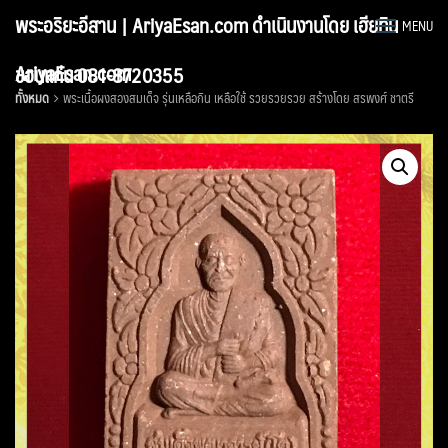
Skip
พระอริยะอีสาน | AriyaEsan.com ดำเนินงานโดย เฮียทิน
MENU
to
content
AriyaEsan.com
ขอนแก่น 081-8720355
ทั้งหมด
พระเนื้อผงสองสมเด็จ รุ่นเหลือกิน เหลือใช้ รวยรวยรวย สร้างโดย สรพงศ์ ชาตรี