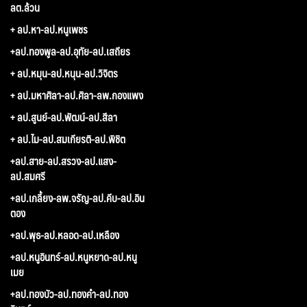
ลต.ล้วน
+ ลป.หา-ลป.หนูเพชร
+ลป.ทองพูล-ลป.อุทัย-ลป.เสถียร
+ ลป.หมุน-ลป.หนุน-ลป.วิจิตร
+ ลป.มหาศิลา-ลป.ศิลา-ลพ.กองแพง
+ ลป.สูนย์-ลป.พัฒน์-ลป.สีลา
+ ลป.ไม-ลป.สมเกียรติ-ลป.พิชิต
+ลป.สาย-ลป.สรวง-ลป.แสง-
ลป.สมศรี
+ลป.เกลี้ยง-ลพ.จรัญ-ลป.คีบ-ลป.อิน
ตอง
+ลป.พุธ-ลป.หลอด-ลป.เหลือง
+ลป.หนูอินทร์-ลป.หนูหยาด-ลป.หนู
เมย
+ลป.ทองบัว-ลป.ทองคำ-ลป.ทอง