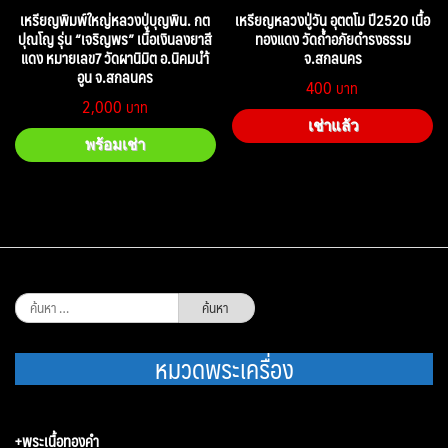
เหรียญพิมพ์ใหญ่หลวงปู่บุญพิน. กต
เหรียญหลวงปู่วัน อุตตโม ปี2520 เนื้อ
ปุณโญ รุ่น “เจริญพร” เนื้อเงินลงยาสี
ทองแดง วัดถ้ำอภัยดำรงธรรม
แดง หมายเลข7 วัดผานิมิต อ.นิคมนำ้
จ.สกลนคร
อูน จ.สกลนคร
400
2,000
เช่าแล้ว
พร้อมเช่า
ค้นหา
สำหรับ:
หมวดพระเครื่อง
+พระเนื้อทองคำ