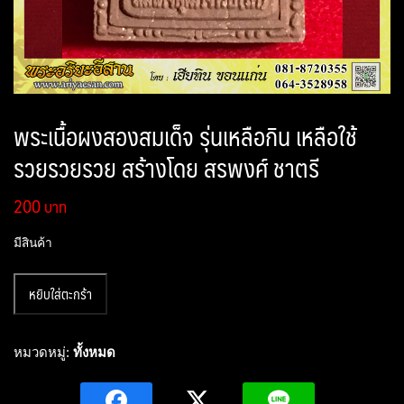
พระเนื้อผงสองสมเด็จ รุ่นเหลือกิน เหลือใช้
รวยรวยรวย สร้างโดย สรพงศ์ ชาตรี
200
มีสินค้า
จำนวน
หยิบใส่ตะกร้า
พระ
เนื้อ
ผง
หมวดหมู่:
ทั้งหมด
สอง
สมเด็จ