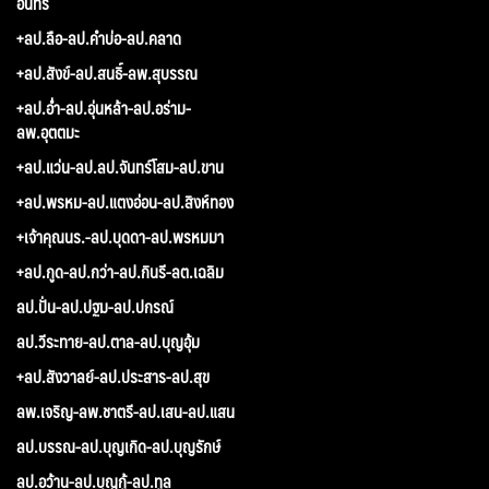
อินทร์
+ลป.ลือ-ลป.คำบ่อ-ลป.คลาด
+ลป.สังข์-ลป.สนธิ์-ลพ.สุบรรณ
+ลป.อ่ำ-ลป.อุ่นหล้า-ลป.อร่าม-
ลพ.อุตตมะ
+ลป.แว่น-ลป.ลป.จันทร์โสม-ลป.ขาน
+ลป.พรหม-ลป.แตงอ่อน-ลป.สิงห์ทอง
+เจ้าคุณนร.-ลป.บุดดา-ลป.พรหมมา
+ลป.กูด-ลป.กว่า-ลป.กินรี-ลต.เฉลิม
ลป.ปั่น-ลป.ปฐม-ลป.ปกรณ์
ลป.วีระทาย-ลป.ตาล-ลป.บุญอุ้ม
+ลป.สังวาลย์-ลป.ประสาร-ลป.สุข
ลพ.เจริญ-ลพ.ชาตรี-ลป.เสน-ลป.แสน
ลป.บรรณ-ลป.บุญเกิด-ลป.บุญรักษ์
ลป.อว้าน-ลป.บุญกู้-ลป.ทูล