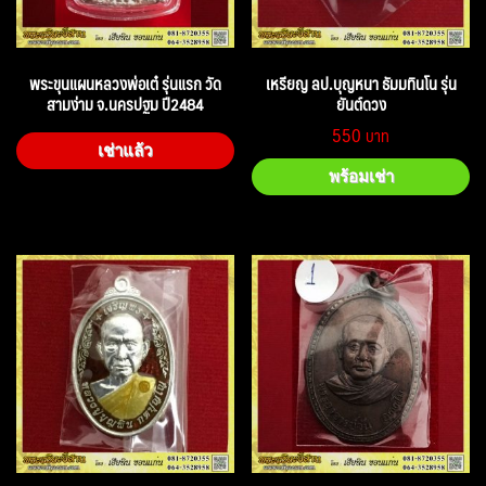
พระขุนแผนหลวงพ่อเต๋ รุ่นแรก วัด
เหรียญ ลป.บุญหนา ธัมมทินโน รุ่น
สามง่าม จ.นครปฐม ปี2484
ยันต์ดวง
550
เช่าแล้ว
พร้อมเช่า