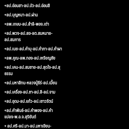
+ลป.อ่อนสา-ลป.บัว-ลป.อ่อนสี
+ลป.บุญหนา-ลป.ผ่าน
+ลพ.เกษม-ลป.สำลี-พอจ.เต่า
+ลป.พวง-ลป.สอ-ลต.สมหมาย-
ลป.สมภาร
+ลป.เนย-ลป.คำบุ-ลป.คำภา-ลป.คำผา
+ลพ.คูณ-ลพ.ทอง-ลป.เหรียญชัย
+ลป.เคน-ลป.สมชาย-ลป.สุดใจ-ลป.สุ
ธรรม
+ลป.มหาสีทน-หลวงปู่ธีร์-ลป.เมี้ยน
+ลป.เครื่อง-ลป.ชา-ลป.สี-ลป.จาม
+ลป.อุดม-ลป.แก้ว-ลป.เชาวรัตน์
+ลป.คำพันธ์-ลป.คำพอง-ลป.คำ
แปลง-พ.อ.จ.สุริยันต์
+ ลป.ศรี-ลป.มา-ลป.มหาเขียน-