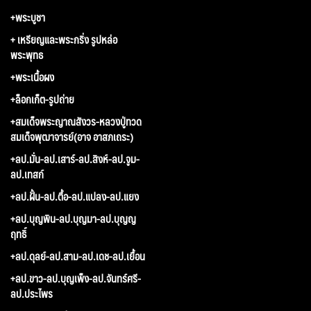
+พระบูชา
+ เหรียญและพระกริ่ง รูปหล่อ
พระพุทธ
+พระเนื้อผง
+ล็อกเก็ต-รูปถ่าย
+สมเด็จพระญาณสังวร-หลวงปู่ทวด
สมเด็จพุฒาจารย์(อาจ อาสภเถระ)
+ลป.มั่น-ลป.เสาร์-ลป.สิงห์-ลป.จูม-
ลป.เทสก์
+ลป.ฝั้น-ลป.ตื้อ-ลป.แปลง-ลป.แยง
+ลป.บุญพิน-ลป.บุญมา-ลป.บุญญ
ฤทธิ์
+ลป.ดุลย์-ลป.สาม-ลป.เดช-ลป.เยื้อน
+ลป.ขาว-ลป.บุญเพ็ง-ลป.จันทร์ศรี-
ลป.ประไพร