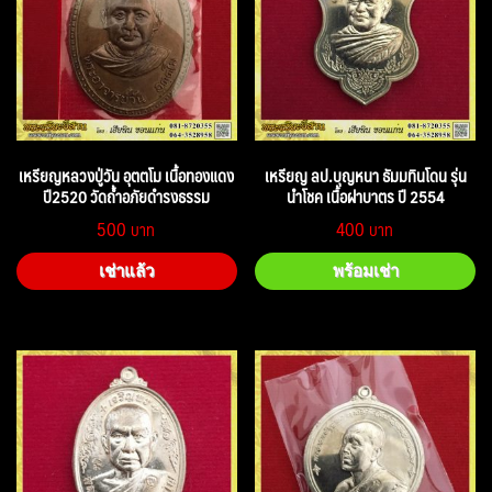
เหรียญหลวงปู่วัน อุตตโม เนื้อทองแดง
เหรียญ ลป.บุญหนา ธัมมทินโดน รุ่น
ปี2520 วัดถ้ำอภัยดำรงธรรม
นำโชค เนื้อฝาบาตร ปี 2554
500
400
เช่าแล้ว
พร้อมเช่า