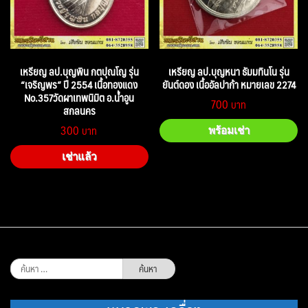
เหรียญ ลป.บุญพิน กตปุณโญ รุ่น
เหรียญ ลป.บุญหนา ธัมมทินโน รุ่น
“เจริญพร” ปี 2554 เนื้อทองแดง
ยันต์ดอง เนื้ออัลปาก้า หมายเลข 2274
No.357วัดผาเทพนิมิต อ.น้ำอูน
700
สกลนคร
300
พร้อมเช่า
เช่าแล้ว
ค้นหา
สำหรับ: