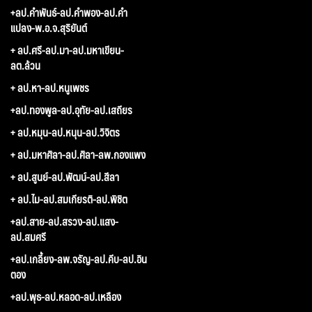
+ลป.คำพันธ์-ลป.คำพอง-ลป.คำ
แปลง-พ.อ.จ.สุริยันต์
+ ลป.ศรี-ลป.มา-ลป.มหาเขียน-
ลต.ล้วน
+ ลป.หา-ลป.หนูเพชร
+ลป.ทองพูล-ลป.อุทัย-ลป.เสถียร
+ ลป.หมุน-ลป.หนุน-ลป.วิจิตร
+ ลป.มหาศิลา-ลป.ศิลา-ลพ.กองแพง
+ ลป.สูนย์-ลป.พัฒน์-ลป.สีลา
+ ลป.ไม-ลป.สมเกียรติ-ลป.พิชิต
+ลป.สาย-ลป.สรวง-ลป.แสง-
ลป.สมศรี
+ลป.เกลี้ยง-ลพ.จรัญ-ลป.คีบ-ลป.อิน
ตอง
+ลป.พุธ-ลป.หลอด-ลป.เหลือง