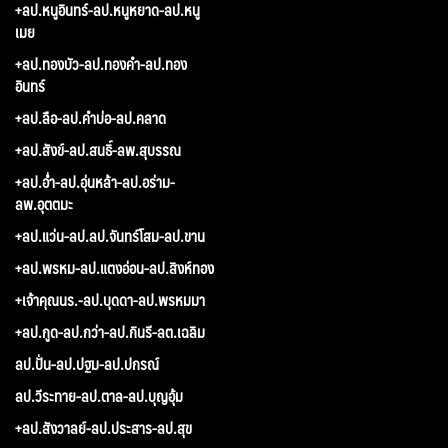
+ลป.หนูอินทร์-ลป.หนูหยาด-ลป.หนู
เมย
+ลป.ทองบัว-ลป.ทองคำ-ลป.ทอง
อินทร์
+ลป.ลือ-ลป.คำบ่อ-ลป.คลาด
+ลป.สังข์-ลป.สนธิ์-ลพ.สุบรรณ
+ลป.อ่ำ-ลป.อุ่นหล้า-ลป.อร่าม-
ลพ.อุตตมะ
+ลป.แว่น-ลป.ลป.จันทร์โสม-ลป.ขาน
+ลป.พรหม-ลป.แตงอ่อน-ลป.สิงห์ทอง
+เจ้าคุณนร.-ลป.บุดดา-ลป.พรหมมา
+ลป.กูด-ลป.กว่า-ลป.กินรี-ลต.เฉลิม
ลป.ปั่น-ลป.ปฐม-ลป.ปกรณ์
ลป.วีระทาย-ลป.ตาล-ลป.บุญอุ้ม
+ลป.สังวาลย์-ลป.ประสาร-ลป.สุข