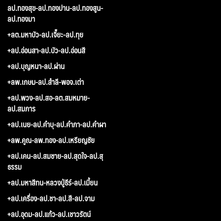
ลป.ทองสุข-ลป.ทองปาน-ลป.ทองสูน-
ลป.ทองมา
+ลต.มหาบัว-ลป.เจี๊ยะ-ลป.ทุย
+ลป.อ่อนสา-ลป.บัว-ลป.อ่อนสี
+ลป.บุญหนา-ลป.ผ่าน
+ลพ.เกษม-ลป.สำลี-พอจ.เต่า
+ลป.พวง-ลป.สอ-ลต.สมหมาย-
ลป.สมภาร
+ลป.เนย-ลป.คำบุ-ลป.คำภา-ลป.คำผา
+ลพ.คูณ-ลพ.ทอง-ลป.เหรียญชัย
+ลป.เคน-ลป.สมชาย-ลป.สุดใจ-ลป.สุ
ธรรม
+ลป.มหาสีทน-หลวงปู่ธีร์-ลป.เมี้ยน
+ลป.เครื่อง-ลป.ชา-ลป.สี-ลป.จาม
+ลป.อุดม-ลป.แก้ว-ลป.เชาวรัตน์