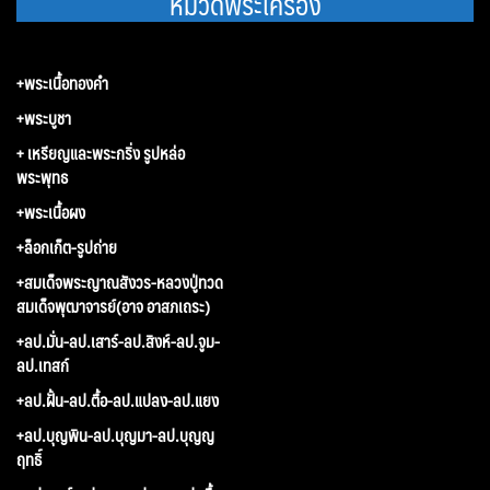
หมวดพระเครื่อง
+พระเนื้อทองคำ
+พระบูชา
+ เหรียญและพระกริ่ง รูปหล่อ
พระพุทธ
+พระเนื้อผง
+ล็อกเก็ต-รูปถ่าย
+สมเด็จพระญาณสังวร-หลวงปู่ทวด
สมเด็จพุฒาจารย์(อาจ อาสภเถระ)
+ลป.มั่น-ลป.เสาร์-ลป.สิงห์-ลป.จูม-
ลป.เทสก์
+ลป.ฝั้น-ลป.ตื้อ-ลป.แปลง-ลป.แยง
+ลป.บุญพิน-ลป.บุญมา-ลป.บุญญ
ฤทธิ์