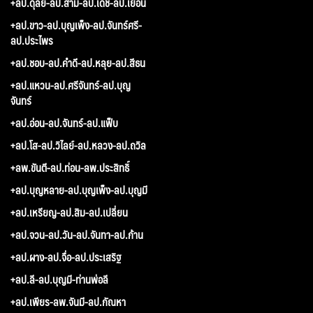
+ลป.ดุลย์-ลป.สาม-ลป.เดช-ลป.เยื้อน
+ลป.ขาว-ลป.บุญเพ็ง-ลป.จันทร์ศรี-
ลป.ประไพร
+ลป.ชอบ-ลป.คำดี-ลป.หลุย-ลป.สีธน
+ลป.แหวน-ลป.ศรีจันทร์-ลป.บุญ
จันทร์
+ลป.อ่อน-ลป.จันทร์-ลป.แฟ็บ
+ลป.โส-ลป.วิไลย์-ลป.หลวง-ลป.ถวิล
+ลพ.ขันตี-ลป.ท่อน-ลพ.ประสิทธิ์
+ลป.บุญหลาย-ลป.บุญเพ็ง-ลป.บุญมี
+ลป.เหรียญ-ลป.สิม-ลป.เปลี่ยน
+ลป.จวน-ลป.วัน-ลป.จันทา-ลป.ก้าน
+ลป.ผาง-ลป.จื่อ-ลป.ประเสริฐ
+ลป.ลี-ลป.บุญมี-ท่านพ่อลี
+ลป.เพียร-ลพ.จันมี-ลป.กัณหา