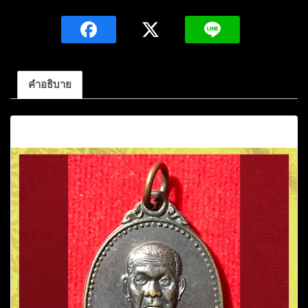
พระครู
พรหม
สาร
ภิรมย์
(พรหม)
คำอธิบาย
วัด
เขื่อน
คำอธิบาย
อุบลรัตน์
ปี2536
อ.อุบลรัตน์
จ.ขอนแก่น
ชิ้น