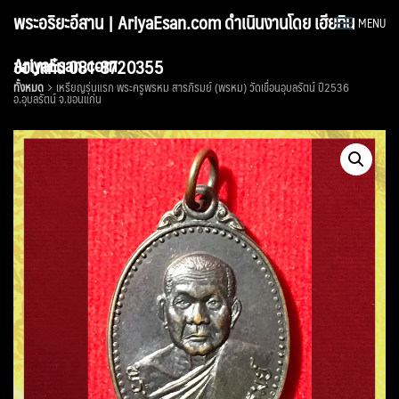
Skip
พระอริยะอีสาน | AriyaEsan.com ดำเนินงานโดย เฮียทิน
MENU
to
content
AriyaEsan.com
ขอนแก่น 081-8720355
ทั้งหมด
เหรียญรุ่นแรก พระครูพรหม สารภิรมย์ (พรหม) วัดเขื่อนอุบลรัตน์ ปี2536
อ.อุบลรัตน์ จ.ขอนแก่น