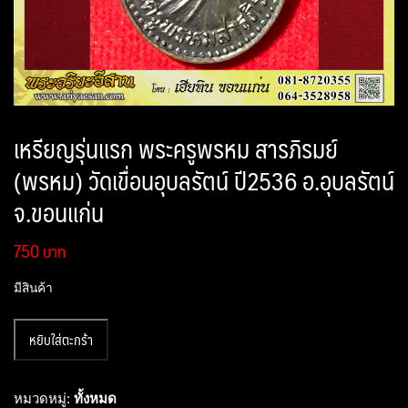
เหรียญรุ่นแรก พระครูพรหม สารภิรมย์
(พรหม) วัดเขื่อนอุบลรัตน์ ปี2536 อ.อุบลรัตน์
จ.ขอนแก่น
750
มีสินค้า
จำนวน
หยิบใส่ตะกร้า
เหรียญ
รุ่น
แรก
หมวดหมู่:
ทั้งหมด