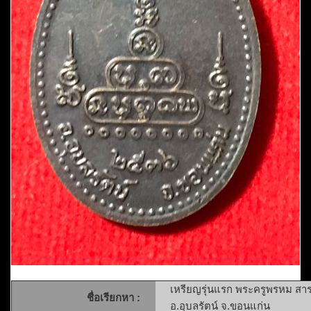
เหรียญรุ่นแรก พระครูพรหม สารภิ
ชื่อเรียกหา :
อ.อุบลรัตน์ จ.ขอนแก่น