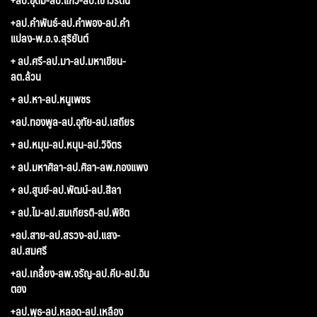
+ลป.คำพันธ์-ลป.คำพอง-ลป.คำ
แปลง-พ.อ.จ.สุริยันต์
+ ลป.ศรี-ลป.มา-ลป.มหาเขียน-
ลต.ล้วน
+ ลป.หา-ลป.หนูเพชร
+ลป.ทองพูล-ลป.อุทัย-ลป.เสถียร
+ ลป.หมุน-ลป.หนุน-ลป.วิจิตร
+ ลป.มหาศิลา-ลป.ศิลา-ลพ.กองแพง
+ ลป.สูนย์-ลป.พัฒน์-ลป.สีลา
+ ลป.ไม-ลป.สมเกียรติ-ลป.พิชิต
+ลป.สาย-ลป.สรวง-ลป.แสง-
ลป.สมศรี
+ลป.เกลี้ยง-ลพ.จรัญ-ลป.คีบ-ลป.อิน
ตอง
+ลป.พุธ-ลป.หลอด-ลป.เหลือง