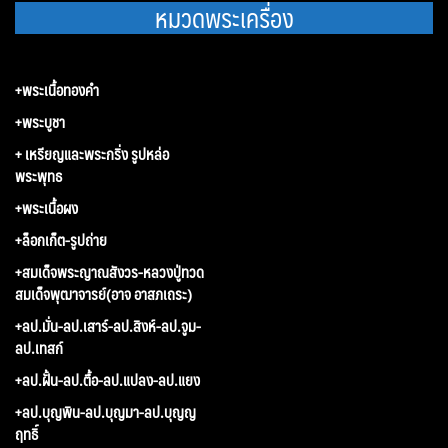
หมวดพระเครื่อง
+พระเนื้อทองคำ
+พระบูชา
+ เหรียญและพระกริ่ง รูปหล่อ
พระพุทธ
+พระเนื้อผง
+ล็อกเก็ต-รูปถ่าย
+สมเด็จพระญาณสังวร-หลวงปู่ทวด
สมเด็จพุฒาจารย์(อาจ อาสภเถระ)
+ลป.มั่น-ลป.เสาร์-ลป.สิงห์-ลป.จูม-
ลป.เทสก์
+ลป.ฝั้น-ลป.ตื้อ-ลป.แปลง-ลป.แยง
+ลป.บุญพิน-ลป.บุญมา-ลป.บุญญ
ฤทธิ์