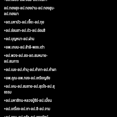
ลป.ทองสุข-ลป.ทองปาน-ลป.ทองสูน-
ลป.ทองมา
+ลต.มหาบัว-ลป.เจี๊ยะ-ลป.ทุย
+ลป.อ่อนสา-ลป.บัว-ลป.อ่อนสี
+ลป.บุญหนา-ลป.ผ่าน
+ลพ.เกษม-ลป.สำลี-พอจ.เต่า
+ลป.พวง-ลป.สอ-ลต.สมหมาย-
ลป.สมภาร
+ลป.เนย-ลป.คำบุ-ลป.คำภา-ลป.คำผา
+ลพ.คูณ-ลพ.ทอง-ลป.เหรียญชัย
+ลป.เคน-ลป.สมชาย-ลป.สุดใจ-ลป.สุ
ธรรม
+ลป.มหาสีทน-หลวงปู่ธีร์-ลป.เมี้ยน
+ลป.เครื่อง-ลป.ชา-ลป.สี-ลป.จาม
+ลป.อุดม-ลป.แก้ว-ลป.เชาวรัตน์