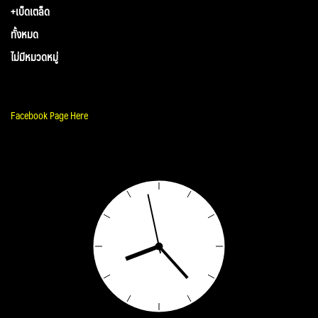
+เบ็ดเตล็ด
ทั้งหมด
ไม่มีหมวดหมู่
Facebook Page Here