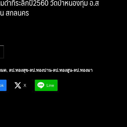
ดำที่ระลึกปี2560 วัดป่าหนองทุ่ม อ.ส
ดิน สกลนคร
งหมด
,
ลป.ทองสุข-ลป.ทองปาน-ลป.ทองสูน-ลป.ทองมา
ok
X
Line