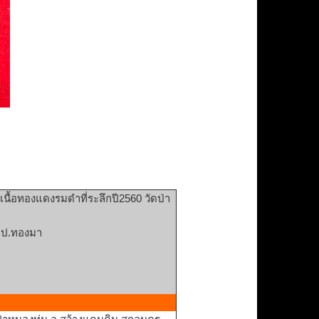
นื้อทองแดงรมดำที่ระลึกปี2560 วัดป่า
ลป.ทองมา