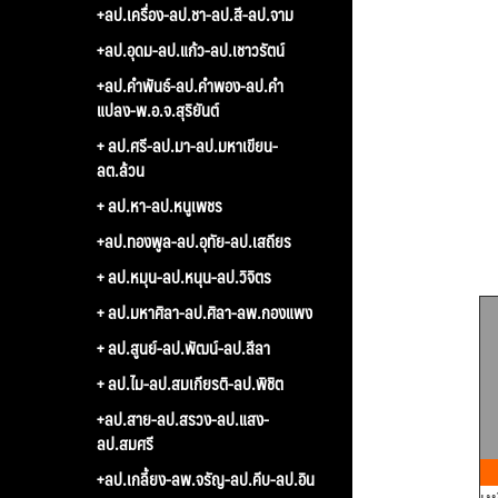
+ลป.เครื่อง-ลป.ชา-ลป.สี-ลป.จาม
+ลป.อุดม-ลป.แก้ว-ลป.เชาวรัตน์
+ลป.คำพันธ์-ลป.คำพอง-ลป.คำ
แปลง-พ.อ.จ.สุริยันต์
+ ลป.ศรี-ลป.มา-ลป.มหาเขียน-
ลต.ล้วน
+ ลป.หา-ลป.หนูเพชร
+ลป.ทองพูล-ลป.อุทัย-ลป.เสถียร
+ ลป.หมุน-ลป.หนุน-ลป.วิจิตร
+ ลป.มหาศิลา-ลป.ศิลา-ลพ.กองแพง
+ ลป.สูนย์-ลป.พัฒน์-ลป.สีลา
+ ลป.ไม-ลป.สมเกียรติ-ลป.พิชิต
+ลป.สาย-ลป.สรวง-ลป.แสง-
ลป.สมศรี
+ลป.เกลี้ยง-ลพ.จรัญ-ลป.คีบ-ลป.อิน