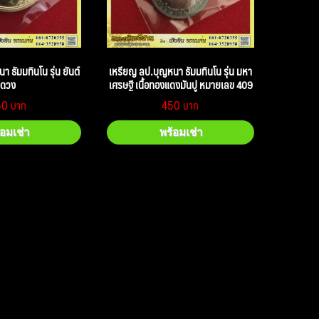
 ธัมมทินโน รุ่น ยันต์
เหรียญ ลป.บุญหนา ธัมมทินโน รุ่น มหา
ดวง
เศรษฐี เนื้อทองแดงมันปู หมายเลข 409
50
450
้อมเช่า
พร้อมเช่า