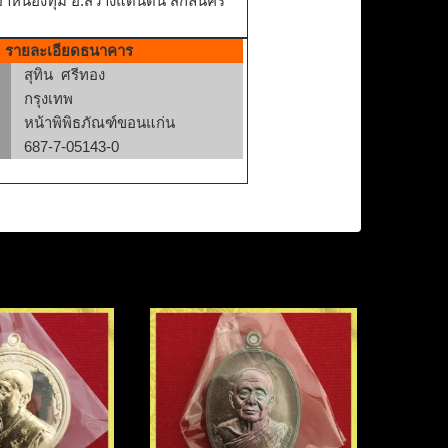
ป่าหนองทุ่ม อ.สว้างแดนดิน สกลนคร
รายละเอียดธนาคาร
สุทิน ศรีทอง
กรุงเทพ
หน้าพิพิธภัณฑ์ขอนแก่น
687-7-05143-0