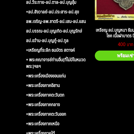
ลป.วีระทาย-ลป.ตาล-ลป.บุญอุ้ม
+ลป.สังวาลย์-ลป.ประสาร-ลป.สุข
ลพ.เจริญ-ลพ.ชาตรี-ลป.เสน-ลป.แสน
เหรียญ ลป.บุญหนา ธัมมท
ลป.บรรณ-ลป.บุญเกิด-ลป.บุญรักษ์
โชค เนื้อฝาบาตร 
ลป.อว้าน-ลป.บุญกู้-ลป.ทูล
400
+เหรียญที่ระลึก ธนบัตร สตางค์
พร้อมเช่
+ พระคณาจารย์ท่านอื่น(ที่ไม่มีในหมวด
พระ)ฯลฯ
+พระเครื่องเมืองขอนแก่น
+พระเครื่องภาคอีสาน
+พระเครื่องภาคตะวันตก
+พระเครื่องภาคกลาง
+พระเครื่องภาคตะวันออก
+พระเครื่องภาคเหนือ
+พระเครื่องภาคใต้