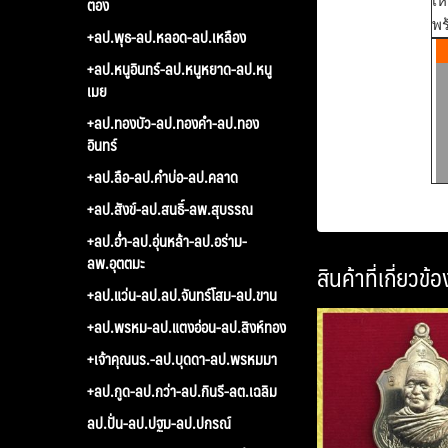
ตอง
เห
พร
+ลป.พุธ-ลป.หลอด-ลป.เหลือง
+ลป.หนูอินทร์-ลป.หนูหยาด-ลป.หนู
เมย
+ลป.ทองบัว-ลป.ทองคำ-ลป.ทอง
อินทร์
+ลป.ลือ-ลป.คำบ่อ-ลป.คลาด
+ลป.สังข์-ลป.สนธิ์-ลพ.สุบรรณ
+ลป.อ่ำ-ลป.อุ่นหล้า-ลป.อร่าม-
ลพ.อุตตมะ
สินค้าที่เกี่ยวข้อ
+ลป.แว่น-ลป.ลป.จันทร์โสม-ลป.ขาน
+ลป.พรหม-ลป.แตงอ่อน-ลป.สิงห์ทอง
+เจ้าคุณนร.-ลป.บุดดา-ลป.พรหมมา
+ลป.กูด-ลป.กว่า-ลป.กินรี-ลต.เฉลิม
ลป.ปั่น-ลป.ปฐม-ลป.ปกรณ์