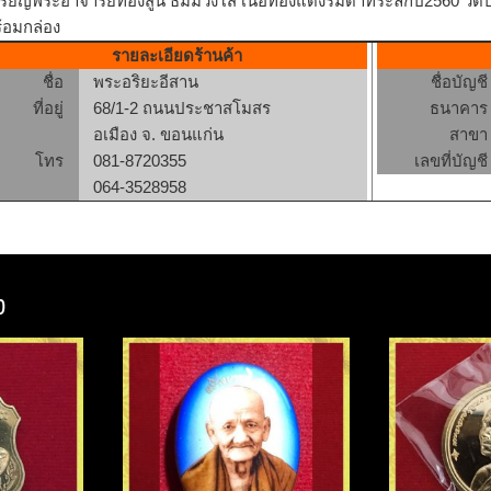
รียญพระอาจารย์ทองสูน ธัมมวังโส เนื้อทองแดงรมดำที่ระลึกปี2560 วัด
้อมกล่อง
รายละเอียดร้านค้า
ชื่อ
พระอริยะอีสาน
ชื่อบัญชี
ที่อยู่
68/1-2 ถนนประชาสโมสร
ธนาคาร
อเมือง จ. ขอนแก่น
สาขา
โทร
081-8720355
เลขที่บัญชี
064-3528958
ง