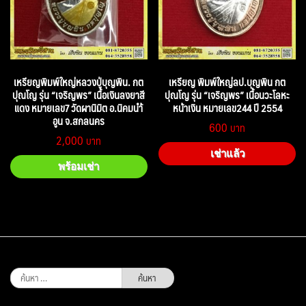
เหรียญพิมพ์ใหญ่หลวงปู่บุญพิน. กต
เหรียญ พิมพ์ใหญ่ลป.บุญพิน กต
ปุณโญ รุ่น “เจริญพร” เนื้อเงินลงยาสี
ปุณโญ รุ่น “เจริญพร” เนื้อนวะโลหะ
แดง หมายเลข7 วัดผานิมิต อ.นิคมนำ้
หน้าเงิน หมายเลข244 ปี 2554
อูน จ.สกลนคร
600
2,000
เช่าแล้ว
พร้อมเช่า
ค้นหา
สำหรับ: