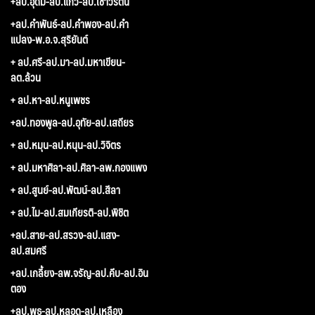
+ลป.อุดม-ลป.แก้ว-ลป.เชาวรัตน์
+ลป.คำพันธ์-ลป.คำพอง-ลป.คำ
แปลง-พ.อ.จ.สุริยันต์
+ ลป.ศรี-ลป.มา-ลป.มหาเขียน-
ลต.ล้วน
+ ลป.หา-ลป.หนูเพชร
+ลป.ทองพูล-ลป.อุทัย-ลป.เสถียร
+ ลป.หมุน-ลป.หนุน-ลป.วิจิตร
+ ลป.มหาศิลา-ลป.ศิลา-ลพ.กองแพง
+ ลป.สูนย์-ลป.พัฒน์-ลป.สีลา
+ ลป.ไม-ลป.สมเกียรติ-ลป.พิชิต
+ลป.สาย-ลป.สรวง-ลป.แสง-
ลป.สมศรี
+ลป.เกลี้ยง-ลพ.จรัญ-ลป.คีบ-ลป.อิน
ตอง
+ลป.พุธ-ลป.หลอด-ลป.เหลือง