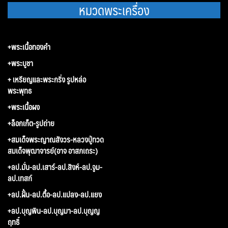
หมวดพระเครื่อง
+พระเนื้อทองคำ
+พระบูชา
+ เหรียญและพระกริ่ง รูปหล่อ
พระพุทธ
+พระเนื้อผง
+ล็อกเก็ต-รูปถ่าย
+สมเด็จพระญาณสังวร-หลวงปู่ทวด
สมเด็จพุฒาจารย์(อาจ อาสภเถระ)
+ลป.มั่น-ลป.เสาร์-ลป.สิงห์-ลป.จูม-
ลป.เทสก์
+ลป.ฝั้น-ลป.ตื้อ-ลป.แปลง-ลป.แยง
+ลป.บุญพิน-ลป.บุญมา-ลป.บุญญ
ฤทธิ์