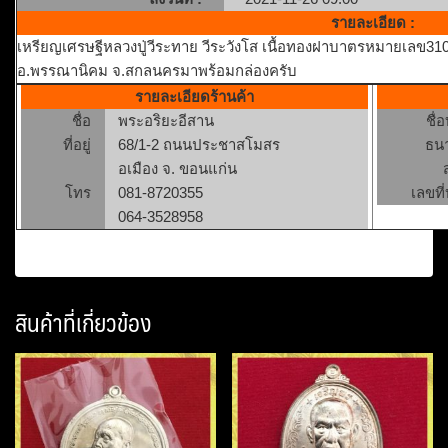
รายละเอียด :
เหรียญเศรษฐีหลวงปู่วีระทาย วีระวังโส เนื้อทองฝาบาตรหมายเลข310 ป
อ.พรรณานิคม จ.สกลนครมาพร้อมกล่องครับ
รายละเอียดร้านค้า
ชื่อ
พระอริยะอีสาน
ชื่
ที่อยู่
68/1-2 ถนนประชาสโมสร
ธน
อเมือง จ. ขอนแก่น
โทร
081-8720355
เลขที่
064-3528958
สินค้าที่เกี่ยวข้อง