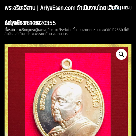
Skip
พระอริยะอีสาน | AriyaEsan.com ดำเนินงานโดย เฮียทิน
MENU
to
content
AriyaEsan.com
ขอนแก่น 081-8720355
ทั้งหมด
เหรียญเศรษฐีหลวงปู่วีระทาย วีระวังโส เนื้อทองฝาบาตรหมายเลข310 ปี2560 ที่พัก
สำนักสงฆ์บ้านดงไร่ อ.พรรณานิคม จ.สกลนคร