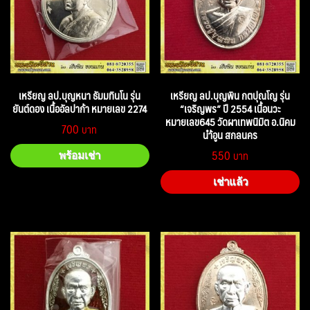
เหรียญ ลป.บุญหนา ธัมมทินโน รุ่น
เหรียญ ลป.บุญพิน กตปุณโญ รุ่น
ยันต์ดอง เนื้ออัลปาก้า หมายเลข 2274
“เจริญพร” ปี 2554 เนื้อนวะ
หมายเลข645 วัดผาเทพนิมิต อ.นิคม
700
นำ้อูน สกลนคร
550
พร้อมเช่า
เช่าแล้ว