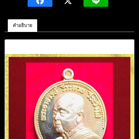
คำอธิบาย
คำอธิบาย