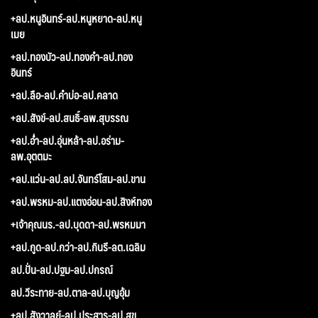
+ลป.หนูอินทร์-ลป.หนูหยาด-ลป.หนู
เมย
+ลป.ทองบัว-ลป.ทองคำ-ลป.ทอง
อินทร์
+ลป.ลือ-ลป.คำบ่อ-ลป.คลาด
+ลป.สังข์-ลป.สนธิ์-ลพ.สุบรรณ
+ลป.อ่ำ-ลป.อุ่นหล้า-ลป.อร่าม-
ลพ.อุตตมะ
+ลป.แว่น-ลป.ลป.จันทร์โสม-ลป.ขาน
+ลป.พรหม-ลป.แตงอ่อน-ลป.สิงห์ทอง
+เจ้าคุณนร.-ลป.บุดดา-ลป.พรหมมา
+ลป.กูด-ลป.กว่า-ลป.กินรี-ลต.เฉลิม
ลป.ปั่น-ลป.ปฐม-ลป.ปกรณ์
ลป.วีระทาย-ลป.ตาล-ลป.บุญอุ้ม
+ลป.สังวาลย์-ลป.ประสาร-ลป.สุข