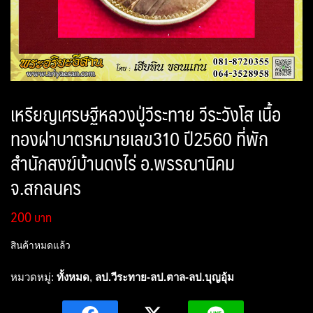
เหรียญเศรษฐีหลวงปู่วีระทาย วีระวังโส เนื้อ
ทองฝาบาตรหมายเลข310 ปี2560 ที่พัก
สำนักสงฆ์บ้านดงไร่ อ.พรรณานิคม
จ.สกลนคร
200
สินค้าหมดแล้ว
หมวดหมู่:
ทั้งหมด
,
ลป.วีระทาย-ลป.ตาล-ลป.บุญอุ้ม