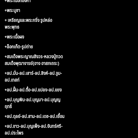
+พระเนื้อทองคำ
+พระบูชา
+ เหรียญและพระกริ่ง รูปหล่อ
พระพุทธ
+พระเนื้อผง
+ล็อกเก็ต-รูปถ่าย
+สมเด็จพระญาณสังวร-หลวงปู่ทวด
สมเด็จพุฒาจารย์(อาจ อาสภเถระ)
+ลป.มั่น-ลป.เสาร์-ลป.สิงห์-ลป.จูม-
ลป.เทสก์
+ลป.ฝั้น-ลป.ตื้อ-ลป.แปลง-ลป.แยง
+ลป.บุญพิน-ลป.บุญมา-ลป.บุญญ
ฤทธิ์
+ลป.ดุลย์-ลป.สาม-ลป.เดช-ลป.เยื้อน
+ลป.ขาว-ลป.บุญเพ็ง-ลป.จันทร์ศรี-
ลป.ประไพร