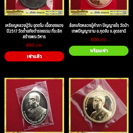
เหรียญหลวงปู่วัน อุตตโม เนื้อทองแดง
ล้อกเก้ตหลวงปู่คำภา ปัญญาธโร วัดป่า
ปี2517 วัดถ้ำอภัยดำรงธรรม ที่ระลึก
เทพปัญญาราม อ.กุดจับ จ.อุดรธานี
สร้างพระวิหาร
600
600
พร้อมเช่า
เช่าแล้ว