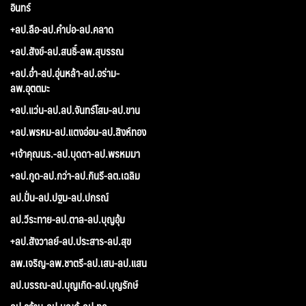
อินทร์
+ลป.ลือ-ลป.คำบ่อ-ลป.คลาด
+ลป.สังข์-ลป.สนธิ์-ลพ.สุบรรณ
+ลป.อ่ำ-ลป.อุ่นหล้า-ลป.อร่าม-
ลพ.อุตตมะ
+ลป.แว่น-ลป.ลป.จันทร์โสม-ลป.ขาน
+ลป.พรหม-ลป.แตงอ่อน-ลป.สิงห์ทอง
+เจ้าคุณนร.-ลป.บุดดา-ลป.พรหมมา
+ลป.กูด-ลป.กว่า-ลป.กินรี-ลต.เฉลิม
ลป.ปั่น-ลป.ปฐม-ลป.ปกรณ์
ลป.วีระทาย-ลป.ตาล-ลป.บุญอุ้ม
+ลป.สังวาลย์-ลป.ประสาร-ลป.สุข
ลพ.เจริญ-ลพ.ชาตรี-ลป.เสน-ลป.แสน
ลป.บรรณ-ลป.บุญเกิด-ลป.บุญรักษ์