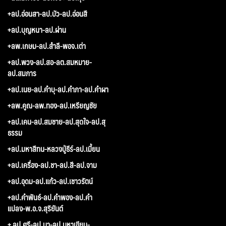
+ลป.อ่อนสา-ลป.บัว-ลป.อ่อนสี
+ลป.บุญหนา-ลป.ผ่าน
+ลพ.เกษม-ลป.สำลี-พอจ.เต่า
+ลป.พวง-ลป.สอ-ลต.สมหมาย-
ลป.สมภาร
+ลป.เนย-ลป.คำบุ-ลป.คำภา-ลป.คำผา
+ลพ.คูณ-ลพ.ทอง-ลป.เหรียญชัย
+ลป.เคน-ลป.สมชาย-ลป.สุดใจ-ลป.สุ
ธรรม
+ลป.มหาสีทน-หลวงปู่ธีร์-ลป.เมี้ยน
+ลป.เครื่อง-ลป.ชา-ลป.สี-ลป.จาม
+ลป.อุดม-ลป.แก้ว-ลป.เชาวรัตน์
+ลป.คำพันธ์-ลป.คำพอง-ลป.คำ
แปลง-พ.อ.จ.สุริยันต์
+ ลป.ศรี-ลป.มา-ลป.มหาเขียน-