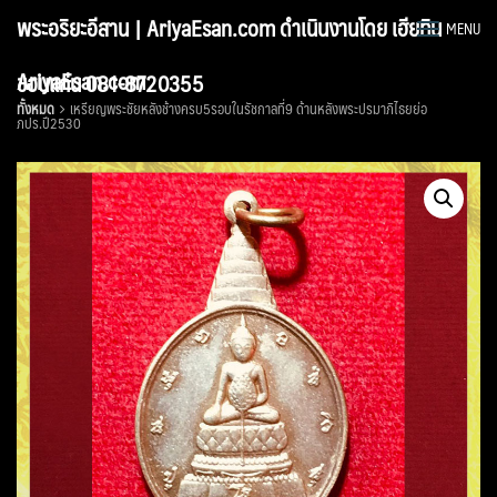
Skip
พระอริยะอีสาน | AriyaEsan.com ดำเนินงานโดย เฮียทิน
MENU
to
content
AriyaEsan.com
ขอนแก่น 081-8720355
ทั้งหมด
เหรียญพระชัยหลังช้างครบ5รอบในรัชกาลที่9 ด้านหลังพระปรมาภิไธยย่อ
ภปร.ปี2530