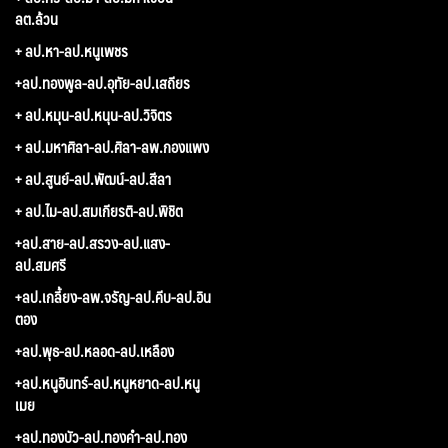
ลต.ล้วน
+ ลป.หา-ลป.หนูเพชร
+ลป.ทองพูล-ลป.อุทัย-ลป.เสถียร
+ ลป.หมุน-ลป.หนุน-ลป.วิจิตร
+ ลป.มหาศิลา-ลป.ศิลา-ลพ.กองแพง
+ ลป.สูนย์-ลป.พัฒน์-ลป.สีลา
+ ลป.ไม-ลป.สมเกียรติ-ลป.พิชิต
+ลป.สาย-ลป.สรวง-ลป.แสง-
ลป.สมศรี
+ลป.เกลี้ยง-ลพ.จรัญ-ลป.คีบ-ลป.อิน
ตอง
+ลป.พุธ-ลป.หลอด-ลป.เหลือง
+ลป.หนูอินทร์-ลป.หนูหยาด-ลป.หนู
เมย
+ลป.ทองบัว-ลป.ทองคำ-ลป.ทอง