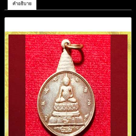
คำอธิบาย
คำอธิบาย