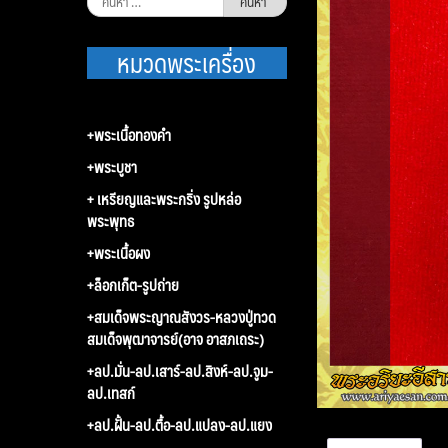
สำหรับ:
หมวดพระเครื่อง
+พระเนื้อทองคำ
+พระบูชา
+ เหรียญและพระกริ่ง รูปหล่อ
พระพุทธ
+พระเนื้อผง
+ล็อกเก็ต-รูปถ่าย
+สมเด็จพระญาณสังวร-หลวงปู่ทวด
สมเด็จพุฒาจารย์(อาจ อาสภเถระ)
+ลป.มั่น-ลป.เสาร์-ลป.สิงห์-ลป.จูม-
ลป.เทสก์
+ลป.ฝั้น-ลป.ตื้อ-ลป.แปลง-ลป.แยง