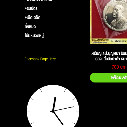
+ธนบัตร
+เบ็ดเตล็ด
ทั้งหมด
ไม่มีหมวดหมู่
เหรียญ ลป.บุญหนา ธัมมทิ
ดอง เนื้ออัลปาก้า ห
Facebook Page Here
700
พร้อมเช่