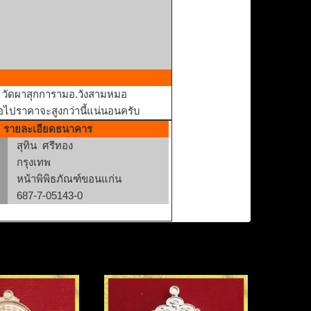
 วัดผาสุกการามอ.วังสามหมอ
่อไปราคาจะสูงกว่านี้แน่นอนครับ
รายละเอียดธนาคาร
สุทิน ศรีทอง
กรุงเทพ
หน้าพิพิธภัณฑ์ขอนแก่น
687-7-05143-0