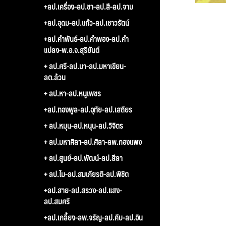
+ลป.เครื่อง-ลป.ชา-ลป.สี-ลป.จาม
+ลป.อุดม-ลป.แก้ว-ลป.เชาวรัตน์
+ลป.คำพันธ์-ลป.คำพอง-ลป.คำ
แปลง-พ.อ.จ.สุริยันต์
+ ลป.ศรี-ลป.มา-ลป.มหาเขียน-
ลต.ล้วน
+ ลป.หา-ลป.หนูเพชร
+ลป.ทองพูล-ลป.อุทัย-ลป.เสถียร
+ ลป.หมุน-ลป.หนุน-ลป.วิจิตร
+ ลป.มหาศิลา-ลป.ศิลา-ลพ.กองแพง
+ ลป.สูนย์-ลป.พัฒน์-ลป.สีลา
+ ลป.ไม-ลป.สมเกียรติ-ลป.พิชิต
+ลป.สาย-ลป.สรวง-ลป.แสง-
ลป.สมศรี
+ลป.เกลี้ยง-ลพ.จรัญ-ลป.คีบ-ลป.อิน