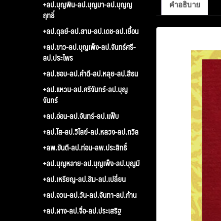
+ลป.บุญพิน-ลป.บุญมา-ลป.บุญญ
คำอธิบาย
ฤทธิ์
+ลป.ดุลย์-ลป.สาม-ลป.เดช-ลป.เยื้อน
คำอธิบาย
+ลป.ขาว-ลป.บุญเพ็ง-ลป.จันทร์ศรี-
ลป.ประไพร
+ลป.ชอบ-ลป.คำดี-ลป.หลุย-ลป.สีธน
+ลป.แหวน-ลป.ศรีจันทร์-ลป.บุญ
จันทร์
+ลป.อ่อน-ลป.จันทร์-ลป.แฟ็บ
+ลป.โส-ลป.วิไลย์-ลป.หลวง-ลป.ถวิล
+ลพ.ขันตี-ลป.ท่อน-ลพ.ประสิทธิ์
+ลป.บุญหลาย-ลป.บุญเพ็ง-ลป.บุญมี
+ลป.เหรียญ-ลป.สิม-ลป.เปลี่ยน
+ลป.จวน-ลป.วัน-ลป.จันทา-ลป.ก้าน
+ลป.ผาง-ลป.จื่อ-ลป.ประเสริฐ