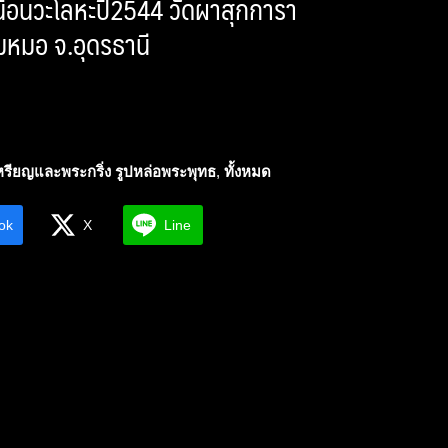
้อนวะโลหะปี2544 วัดผาสุกการา
มหมอ จ.อุดรธานี
หรียญและพระกริ่ง รูปหล่อพระพุทธ
,
ทั้งหมด
ok
X
Line