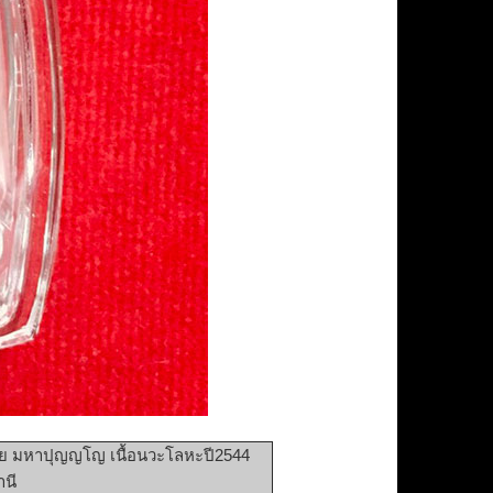
ัย มหาปุญญโญ เนื้อนวะโลหะปี2544
านี