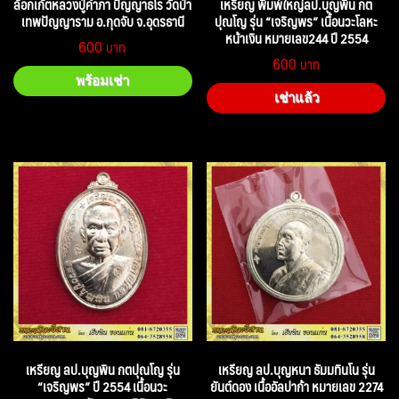
ล้อกเก้ตหลวงปู่คำภา ปัญญาธโร วัดป่า
เหรียญ พิมพ์ใหญ่ลป.บุญพิน กต
เทพปัญญาราม อ.กุดจับ จ.อุดรธานี
ปุณโญ รุ่น “เจริญพร” เนื้อนวะโลหะ
หน้าเงิน หมายเลข244 ปี 2554
600
600
พร้อมเช่า
เช่าแล้ว
เหรียญ ลป.บุญพิน กตปุณโญ รุ่น
เหรียญ ลป.บุญหนา ธัมมทินโน รุ่น
“เจริญพร” ปี 2554 เนื้อนวะ
ยันต์ดอง เนื้ออัลปาก้า หมายเลข 2274