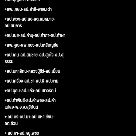
+ลพ.เกษม-ลป.สำลี-พอจ.เต่า
+ลป.พวง-ลป.สอ-ลต.สมหมาย-
ลป.สมภาร
+ลป.เนย-ลป.คำบุ-ลป.คำภา-ลป.คำผา
+ลพ.คูณ-ลพ.ทอง-ลป.เหรียญชัย
+ลป.เคน-ลป.สมชาย-ลป.สุดใจ-ลป.สุ
ธรรม
+ลป.มหาสีทน-หลวงปู่ธีร์-ลป.เมี้ยน
+ลป.เครื่อง-ลป.ชา-ลป.สี-ลป.จาม
+ลป.อุดม-ลป.แก้ว-ลป.เชาวรัตน์
+ลป.คำพันธ์-ลป.คำพอง-ลป.คำ
แปลง-พ.อ.จ.สุริยันต์
+ ลป.ศรี-ลป.มา-ลป.มหาเขียน-
ลต.ล้วน
+ ลป.หา-ลป.หนูเพชร