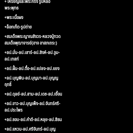
+ เหรียญและพระกริ่ง รูปหล่อ
พระพุทธ
+พระเนื้อผง
+ล็อกเก็ต-รูปถ่าย
+สมเด็จพระญาณสังวร-หลวงปู่ทวด
สมเด็จพุฒาจารย์(อาจ อาสภเถระ)
+ลป.มั่น-ลป.เสาร์-ลป.สิงห์-ลป.จูม-
ลป.เทสก์
+ลป.ฝั้น-ลป.ตื้อ-ลป.แปลง-ลป.แยง
+ลป.บุญพิน-ลป.บุญมา-ลป.บุญญ
ฤทธิ์
+ลป.ดุลย์-ลป.สาม-ลป.เดช-ลป.เยื้อน
+ลป.ขาว-ลป.บุญเพ็ง-ลป.จันทร์ศรี-
ลป.ประไพร
+ลป.ชอบ-ลป.คำดี-ลป.หลุย-ลป.สีธน
+ลป.แหวน-ลป.ศรีจันทร์-ลป.บุญ