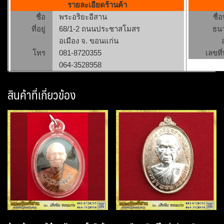
รายละเอียดร้านค้า
ชื่อ
พระอริยะอีสาน
ชื่
ที่อยู่
68/1-2 ถนนประชาสโมสร
ธน
อเมือง จ. ขอนแก่น
โทร
081-8720355
เลขที่
064-3528958
สินค้าที่เกี่ยวข้อง