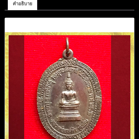
คำอธิบาย
คำอธิบาย