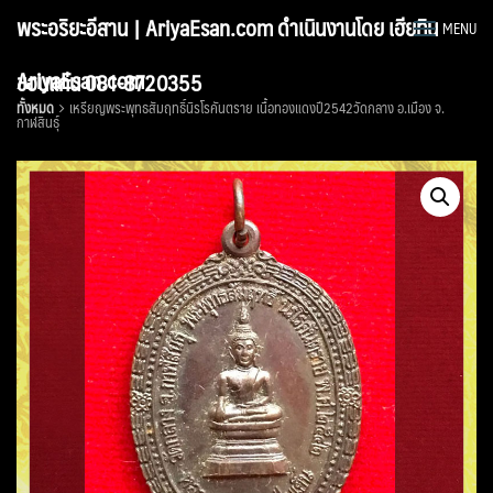
Skip
พระอริยะอีสาน | AriyaEsan.com ดำเนินงานโดย เฮียทิน
MENU
to
content
AriyaEsan.com
ขอนแก่น 081-8720355
ทั้งหมด
เหรียญพระพุทธสัมฤทธิ์นิรโรคันตราย เนื้อทองแดงปี2542วัดกลาง อ.เมือง จ.
กาฬสินธุ์