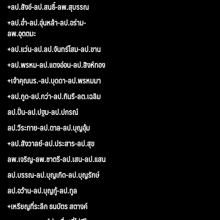
+ลป.สังข์-ลป.สนธิ์-ลพ.สุบรรณ
+ลป.อ่ำ-ลป.อุ่นหล้า-ลป.อร่าม-
ลพ.อุตตมะ
+ลป.แว่น-ลป.ลป.จันทร์โสม-ลป.ขาน
+ลป.พรหม-ลป.แตงอ่อน-ลป.สิงห์ทอง
+เจ้าคุณนร.-ลป.บุดดา-ลป.พรหมมา
+ลป.กูด-ลป.กว่า-ลป.กินรี-ลต.เฉลิม
ลป.ปั่น-ลป.ปฐม-ลป.ปกรณ์
ลป.วีระทาย-ลป.ตาล-ลป.บุญอุ้ม
+ลป.สังวาลย์-ลป.ประสาร-ลป.สุข
ลพ.เจริญ-ลพ.ชาตรี-ลป.เสน-ลป.แสน
ลป.บรรณ-ลป.บุญเกิด-ลป.บุญรักษ์
ลป.อว้าน-ลป.บุญกู้-ลป.ทูล
+เหรียญที่ระลึก ธนบัตร สตางค์