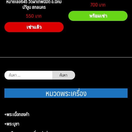
หมายเลข645 วัดผาเทพนิมิต อ.นิคม
700
นำ้อูน สกลนคร
550
พร้อมเช่า
เช่าแล้ว
ค้นหา
สำหรับ:
หมวดพระเครื่อง
+พระเนื้อทองคำ
+พระบูชา