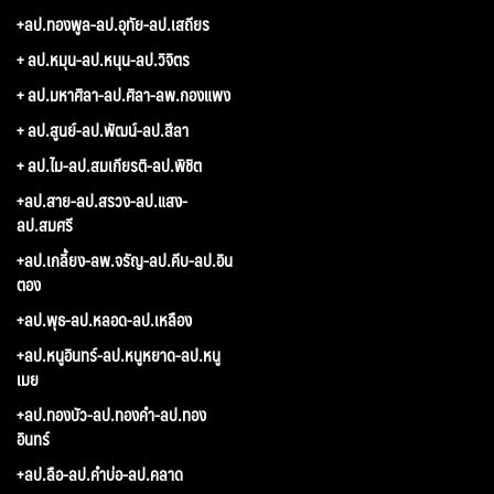
+ลป.ทองพูล-ลป.อุทัย-ลป.เสถียร
+ ลป.หมุน-ลป.หนุน-ลป.วิจิตร
+ ลป.มหาศิลา-ลป.ศิลา-ลพ.กองแพง
+ ลป.สูนย์-ลป.พัฒน์-ลป.สีลา
+ ลป.ไม-ลป.สมเกียรติ-ลป.พิชิต
+ลป.สาย-ลป.สรวง-ลป.แสง-
ลป.สมศรี
+ลป.เกลี้ยง-ลพ.จรัญ-ลป.คีบ-ลป.อิน
ตอง
+ลป.พุธ-ลป.หลอด-ลป.เหลือง
+ลป.หนูอินทร์-ลป.หนูหยาด-ลป.หนู
เมย
+ลป.ทองบัว-ลป.ทองคำ-ลป.ทอง
อินทร์
+ลป.ลือ-ลป.คำบ่อ-ลป.คลาด