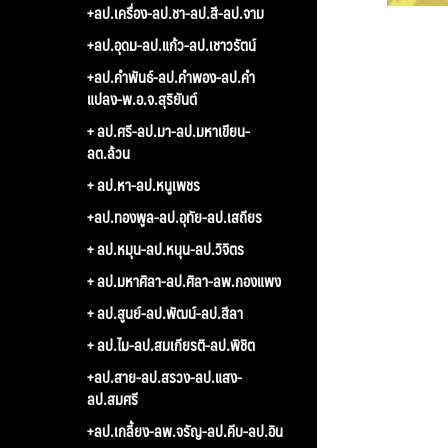
+ลป.เครื่อง-ลป.ชา-ลป.สี-ลป.จาม
+ลป.อุดม-ลป.แก้ว-ลป.เชาวรัตน์
+ลป.คำพันธ์-ลป.คำพอง-ลป.คำ
แปลง-พ.อ.จ.สุริยันต์
+ ลป.ศรี-ลป.มา-ลป.มหาเขียน-
ลต.ล้วน
+ ลป.หา-ลป.หนูเพชร
+ลป.ทองพูล-ลป.อุทัย-ลป.เสถียร
+ ลป.หมุน-ลป.หนุน-ลป.วิจิตร
+ ลป.มหาศิลา-ลป.ศิลา-ลพ.กองแพง
+ ลป.สูนย์-ลป.พัฒน์-ลป.สีลา
+ ลป.ไม-ลป.สมเกียรติ-ลป.พิชิต
+ลป.สาย-ลป.สรวง-ลป.แสง-
ลป.สมศรี
+ลป.เกลี้ยง-ลพ.จรัญ-ลป.คีบ-ลป.อิน