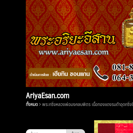
Skip
to
content
AriyaEsan.com
ทั้งหมด
พระกริ่งหลวงพ่อมงคลบพิตร เนื้อทองแดงรมดำอุดกริ่งป
ค้นหา