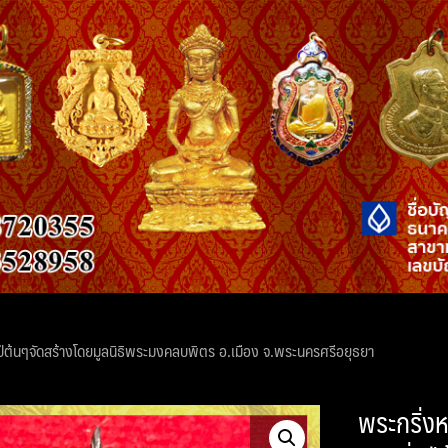
ีต้นๆจัดสร้างโดยมูลนิธิพระมงคลบพิตร อ.เมือง จ.พระนครศรีอยุธยา
พระกริ่ง