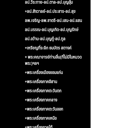
ลป.วีระทาย-ลป.ตาล-ลป.บุญอุ้ม
+ลป.สังวาลย์-ลป.ประสาร-ลป.สุข
ลพ.เจริญ-ลพ.ชาตรี-ลป.เสน-ลป.แสน
ลป.บรรณ-ลป.บุญเกิด-ลป.บุญรักษ์
ลป.อว้าน-ลป.บุญกู้-ลป.ทูล
+เหรียญที่ระลึก ธนบัตร สตางค์
+ พระคณาจารย์ท่านอื่น(ที่ไม่มีในหมวด
พระ)ฯลฯ
+พระเครื่องเมืองขอนแก่น
+พระเครื่องภาคอีสาน
+พระเครื่องภาคตะวันตก
+พระเครื่องภาคกลาง
+พระเครื่องภาคตะวันออก
+พระเครื่องภาคเหนือ
+พระเครื่องภาคใต้