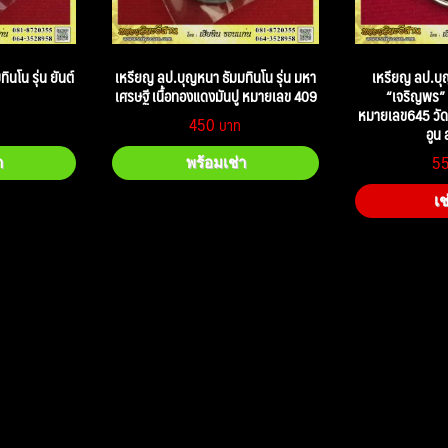
นโน รุ่น ยันต์
เหรียญ ลป.บุญหนา ธัมมทินโน รุ่น มหา
เหรียญ ลป.บุ
เศรษฐี เนื้อทองแดงมันปู หมายเลข 409
“เจริญพร” ป
หมายเลข645 วัดผ
450
อูน
5
า
พร้อมเช่า
เช