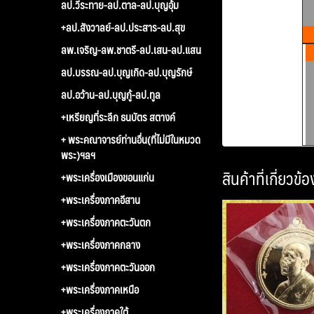
ลป.วีระทาย-ลป.ตาล-ลป.บุญอุ้ม
+ลป.สังวาลย์-ลป.ประสาร-ลป.สุข
ลพ.เจริญ-ลพ.ชาตรี-ลป.เสน-ลป.แสน
ลป.บรรณ-ลป.บุญเกิด-ลป.บุญรักษ์
ลป.อว้าน-ลป.บุญกู้-ลป.ทูล
+เหรียญที่ระลึก ธนบัตร สตางค์
+ พระคณาจารย์ท่านอื่น(ที่ไม่มีในหมวด
พระ)ฯลฯ
สินค้าที่เกี่ยวข้อ
+พระเครื่องเมืองขอนแก่น
+พระเครื่องภาคอีสาน
+พระเครื่องภาคตะวันตก
+พระเครื่องภาคกลาง
+พระเครื่องภาคตะวันออก
+พระเครื่องภาคเหนือ
+พระเครื่องภาคใต้