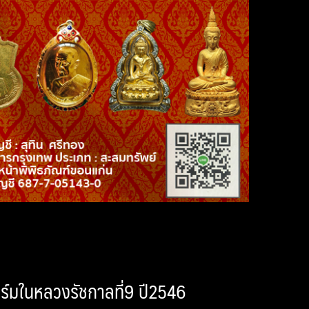
ร์มในหลวงรัชกาลที่9 ปี2546