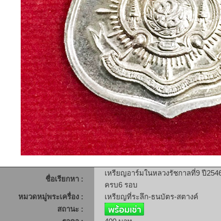
เหรียญอาร์มในหลวงรัชกาลที่9 ปี254
ชื่อเรียกหา :
ครบ6 รอบ
หมวดหมู่พระเครื่อง :
เหรียญที่ระลึก-ธนบัตร-สตางค์
สถานะ :