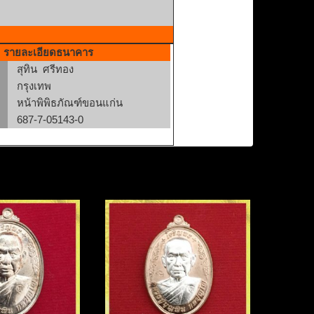
รายละเอียดธนาคาร
สุทิน ศรีทอง
กรุงเทพ
หน้าพิพิธภัณฑ์ขอนแก่น
687-7-05143-0