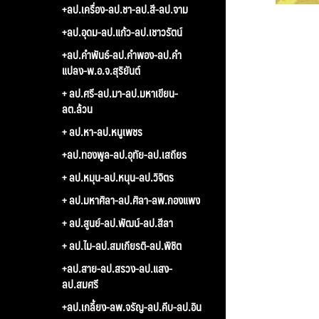
+ลป.เครื่อง-ลป.ชา-ลป.สี-ลป.จาม
+ลป.อุดม-ลป.แก้ว-ลป.เชาวรัตน์
+ลป.คำพันธ์-ลป.คำพอง-ลป.คำ
แปลง-พ.อ.จ.สุริยันต์
+ ลป.ศรี-ลป.มา-ลป.มหาเขียน-
ลต.ล้วน
+ ลป.หา-ลป.หนูเพชร
+ลป.ทองพูล-ลป.อุทัย-ลป.เสถียร
+ ลป.หมุน-ลป.หนุน-ลป.วิจิตร
+ ลป.มหาศิลา-ลป.ศิลา-ลพ.กองแพง
+ ลป.สูนย์-ลป.พัฒน์-ลป.สีลา
+ ลป.ไม-ลป.สมเกียรติ-ลป.พิชิต
+ลป.สาย-ลป.สรวง-ลป.แสง-
ลป.สมศรี
+ลป.เกลี้ยง-ลพ.จรัญ-ลป.คีบ-ลป.อิน