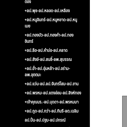
ตอง
+ลป.พุธ-ลป.หลอด-ลป.เหลือง
+ลป.หนูอินทร์-ลป.หนูหยาด-ลป.หนู
เมย
+ลป.ทองบัว-ลป.ทองคำ-ลป.ทอง
อินทร์
+ลป.ลือ-ลป.คำบ่อ-ลป.คลาด
+ลป.สังข์-ลป.สนธิ์-ลพ.สุบรรณ
+ลป.อ่ำ-ลป.อุ่นหล้า-ลป.อร่าม-
ลพ.อุตตมะ
+ลป.แว่น-ลป.ลป.จันทร์โสม-ลป.ขาน
+ลป.พรหม-ลป.แตงอ่อน-ลป.สิงห์ทอง
+เจ้าคุณนร.-ลป.บุดดา-ลป.พรหมมา
+ลป.กูด-ลป.กว่า-ลป.กินรี-ลต.เฉลิม
ลป.ปั่น-ลป.ปฐม-ลป.ปกรณ์