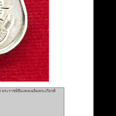
6 พระราชพิธีมงคลเฉลิมพระเกียรติ