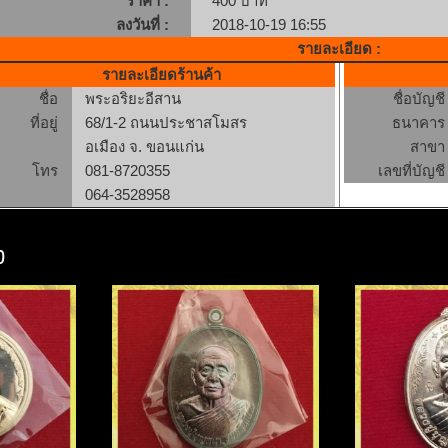
ราคา :
400 บาท
ลงวันที่ :
2018-10-19 16:55
รายละเอียด :
รายละเอียดร้านค้า
ชื่อ
พระอริยะอีสาน
ชื่อบัญชี
ที่อยู่
68/1-2 ถนนประชาสโมสร
ธนาคาร
อเมือง จ. ขอนแก่น
สาขา
โทร
081-8720355
เลขที่บัญชี
064-3528958
ง