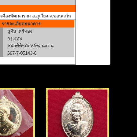
ิ่งเมืองพัฒนาราม อ.ภูเวียง จ.ขอนแก่น
รายละเอียดธนาคาร
สุทิน ศรีทอง
กรุงเทพ
หน้าพิพิธภัณฑ์ขอนแก่น
687-7-05143-0