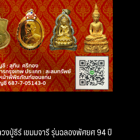
งปู่ธีร์ เขมมจารี รุ่นฉลองพัศยศ 94 ปี