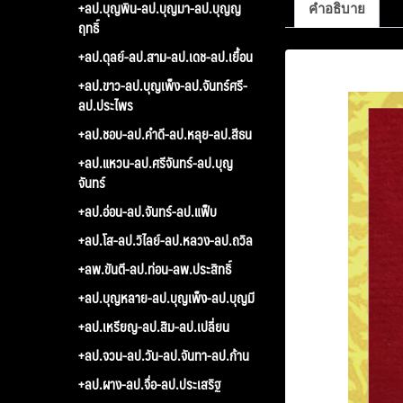
+ลป.บุญพิน-ลป.บุญมา-ลป.บุญญ
คำอธิบาย
ฤทธิ์
+ลป.ดุลย์-ลป.สาม-ลป.เดช-ลป.เยื้อน
คำอธิบาย
+ลป.ขาว-ลป.บุญเพ็ง-ลป.จันทร์ศรี-
ลป.ประไพร
+ลป.ชอบ-ลป.คำดี-ลป.หลุย-ลป.สีธน
+ลป.แหวน-ลป.ศรีจันทร์-ลป.บุญ
จันทร์
+ลป.อ่อน-ลป.จันทร์-ลป.แฟ็บ
+ลป.โส-ลป.วิไลย์-ลป.หลวง-ลป.ถวิล
+ลพ.ขันตี-ลป.ท่อน-ลพ.ประสิทธิ์
+ลป.บุญหลาย-ลป.บุญเพ็ง-ลป.บุญมี
+ลป.เหรียญ-ลป.สิม-ลป.เปลี่ยน
+ลป.จวน-ลป.วัน-ลป.จันทา-ลป.ก้าน
+ลป.ผาง-ลป.จื่อ-ลป.ประเสริฐ