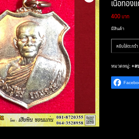
เนื้อทอง
400
มีสินค้า
จำนวน
หยิบใส่ตะกร้า
เหรียญ
หลวง
ปู่
หมวดหมู่:
+ลป
ธีร์
เขม
Facebo
ม
จารี
รุ่น
ฉล
อง
พัศ
ยศ
94