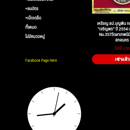
+ธนบัตร
+เบ็ดเตล็ด
เหรียญ ลป.บุญพิน กต
ทั้งหมด
“เจริญพร” ปี 2554 เ
No.357วัดผาเทพนิมิ
ไม่มีหมวดหมู่
สกลนคร
300
เช่าแล้ว
Facebook Page Here