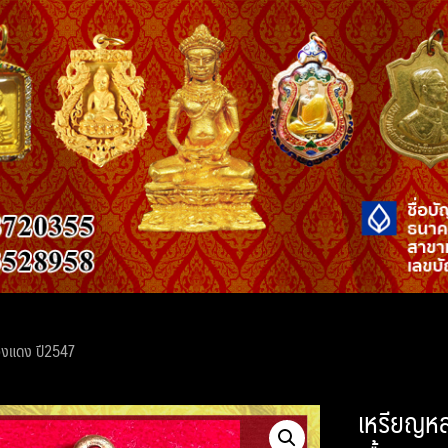
ทองแดง ปี2547
เหรียญหลว