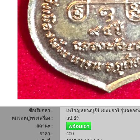
ชื่อเรียกหา :
เหรียญหลวงปู่ธีร์ เขมมจารี รุ่นฉลองพ
หมวดหมู่พระเครื่อง :
ลป.ธีร์
สถานะ :
ราคา :
400