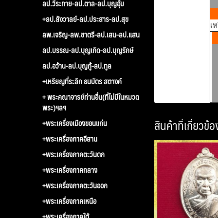
ลป.วีระทาย-ลป.ตาล-ลป.บุญอุ้ม
+ลป.สังวาลย์-ลป.ประสาร-ลป.สุข
เห
ลพ.เจริญ-ลพ.ชาตรี-ลป.เสน-ลป.แสน
ลป.บรรณ-ลป.บุญเกิด-ลป.บุญรักษ์
ลป.อว้าน-ลป.บุญกู้-ลป.ทูล
+เหรียญที่ระลึก ธนบัตร สตางค์
+ พระคณาจารย์ท่านอื่น(ที่ไม่มีในหมวด
พระ)ฯลฯ
สินค้าที่เกี่ยวข้อ
+พระเครื่องเมืองขอนแก่น
+พระเครื่องภาคอีสาน
+พระเครื่องภาคตะวันตก
+พระเครื่องภาคกลาง
+พระเครื่องภาคตะวันออก
+พระเครื่องภาคเหนือ
+พระเครื่องภาคใต้