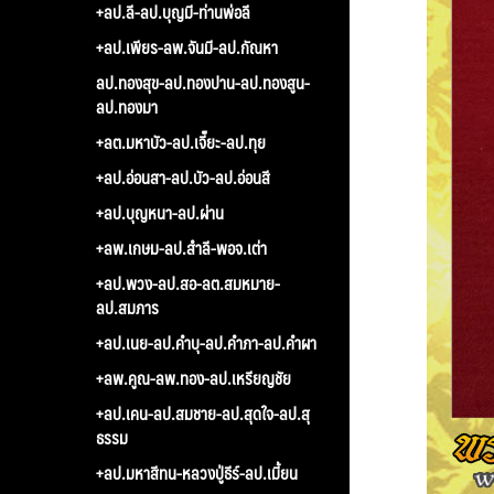
+ลป.ลี-ลป.บุญมี-ท่านพ่อลี
+ลป.เพียร-ลพ.จันมี-ลป.กัณหา
ลป.ทองสุข-ลป.ทองปาน-ลป.ทองสูน-
ลป.ทองมา
+ลต.มหาบัว-ลป.เจี๊ยะ-ลป.ทุย
+ลป.อ่อนสา-ลป.บัว-ลป.อ่อนสี
+ลป.บุญหนา-ลป.ผ่าน
+ลพ.เกษม-ลป.สำลี-พอจ.เต่า
+ลป.พวง-ลป.สอ-ลต.สมหมาย-
ลป.สมภาร
+ลป.เนย-ลป.คำบุ-ลป.คำภา-ลป.คำผา
+ลพ.คูณ-ลพ.ทอง-ลป.เหรียญชัย
+ลป.เคน-ลป.สมชาย-ลป.สุดใจ-ลป.สุ
ธรรม
+ลป.มหาสีทน-หลวงปู่ธีร์-ลป.เมี้ยน