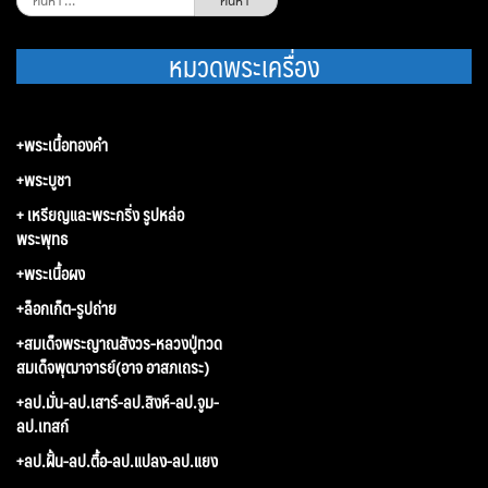
สำหรับ:
หมวดพระเครื่อง
+พระเนื้อทองคำ
+พระบูชา
+ เหรียญและพระกริ่ง รูปหล่อ
พระพุทธ
+พระเนื้อผง
+ล็อกเก็ต-รูปถ่าย
+สมเด็จพระญาณสังวร-หลวงปู่ทวด
สมเด็จพุฒาจารย์(อาจ อาสภเถระ)
+ลป.มั่น-ลป.เสาร์-ลป.สิงห์-ลป.จูม-
ลป.เทสก์
+ลป.ฝั้น-ลป.ตื้อ-ลป.แปลง-ลป.แยง