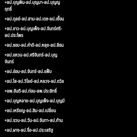
+ลป.บุญพิน-ลป.บุญมา-ลป.บุญญ
ฤทธิ์
+ลป.ดุลย์-ลป.สาม-ลป.เดช-ลป.เยื้อน
+ลป.ขาว-ลป.บุญเพ็ง-ลป.จันทร์ศรี-
ลป.ประไพร
+ลป.ชอบ-ลป.คำดี-ลป.หลุย-ลป.สีธน
+ลป.แหวน-ลป.ศรีจันทร์-ลป.บุญ
จันทร์
+ลป.อ่อน-ลป.จันทร์-ลป.แฟ็บ
+ลป.โส-ลป.วิไลย์-ลป.หลวง-ลป.ถวิล
+ลพ.ขันตี-ลป.ท่อน-ลพ.ประสิทธิ์
+ลป.บุญหลาย-ลป.บุญเพ็ง-ลป.บุญมี
+ลป.เหรียญ-ลป.สิม-ลป.เปลี่ยน
+ลป.จวน-ลป.วัน-ลป.จันทา-ลป.ก้าน
+ลป.ผาง-ลป.จื่อ-ลป.ประเสริฐ