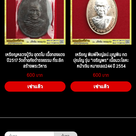
เหรียญหลวงปู่วัน อุตตโม เนื้อทองแดง
เหรียญ พิมพ์ใหญ่ลป.บุญพิน กต
ปี2517 วัดถ้ำอภัยดำรงธรรม ที่ระลึก
ปุณโญ รุ่น “เจริญพร” เนื้อนวะโลหะ
สร้างพระวิหาร
หน้าเงิน หมายเลข244 ปี 2554
600
600
เช่าแล้ว
เช่าแล้ว
ค้นหา