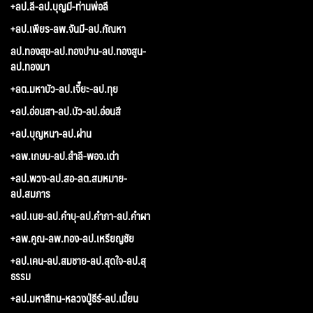
+ลป.ลี-ลป.บุญมี-ท่านพ่อลี
+ลป.เพียร-ลพ.จันมี-ลป.กัณหา
ลป.ทองสุข-ลป.ทองปาน-ลป.ทองสูน-
ลป.ทองมา
+ลต.มหาบัว-ลป.เจี๊ยะ-ลป.ทุย
+ลป.อ่อนสา-ลป.บัว-ลป.อ่อนสี
+ลป.บุญหนา-ลป.ผ่าน
+ลพ.เกษม-ลป.สำลี-พอจ.เต่า
+ลป.พวง-ลป.สอ-ลต.สมหมาย-
ลป.สมภาร
+ลป.เนย-ลป.คำบุ-ลป.คำภา-ลป.คำผา
+ลพ.คูณ-ลพ.ทอง-ลป.เหรียญชัย
+ลป.เคน-ลป.สมชาย-ลป.สุดใจ-ลป.สุ
ธรรม
+ลป.มหาสีทน-หลวงปู่ธีร์-ลป.เมี้ยน