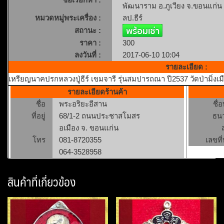
พัฒนาราม อ.ภูเวียง จ.ขอนแก่น
หมวดหมู่พระเครื่อง :
ลป.ธีร์
สถานะ :
ราคา :
300
ลงวันที่ :
2017-06-10 10:04
รายละเอียด :
เหรียญนาคปรกหลวงปู่ธีร์ เขมจารี รุ่นสมปารถณา ปี2537 วัดป่ามิ่งเ
รายละเอียดร้านค้า
ชื่อ
พระอริยะอีสาน
ชื่
ที่อยู่
68/1-2 ถนนประชาสโมสร
ธน
อเมือง จ. ขอนแก่น
โทร
081-8720355
เลขที่
064-3528958
สินค้าที่เกี่ยวข้อง