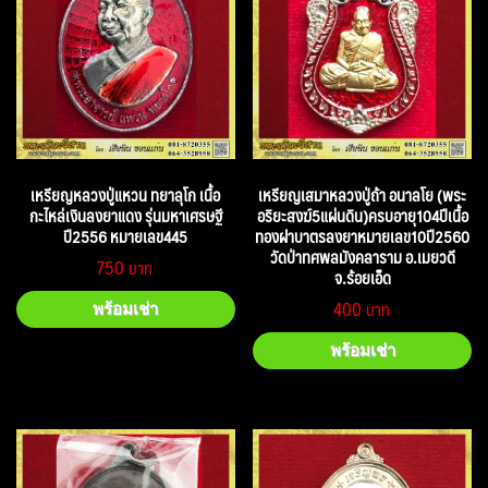
เหรียญหลวงปู่แหวน ทยาลุโก เนื้อ
เหรียญเสมาหลวงปู่ถ้า อนาลโย (พระ
กะไหล่เงินลงยาแดง รุ่นมหาเศรษฐี
อริยะสงฆ์5แผ่นดิน)ครบอายุ104ปีเนื้อ
ปี2556 หมายเลข445
ทองฝาบาตรลงยาหมายเลข10ปี2560
วัดป่าทศพลมังคลาราม อ.เมยวดี
750
จ.ร้อยเอ็ด
400
พร้อมเช่า
พร้อมเช่า