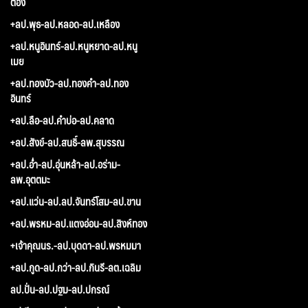
ตอง
+ลป.พุธ-ลป.หลอด-ลป.เหลือง
+ลป.หนูอินทร์-ลป.หนูหยาด-ลป.หนู
เมย
+ลป.ทองบัว-ลป.ทองคำ-ลป.ทอง
อินทร์
+ลป.ลือ-ลป.คำบ่อ-ลป.คลาด
+ลป.สังข์-ลป.สนธิ์-ลพ.สุบรรณ
+ลป.อ่ำ-ลป.อุ่นหล้า-ลป.อร่าม-
ลพ.อุตตมะ
+ลป.แว่น-ลป.ลป.จันทร์โสม-ลป.ขาน
+ลป.พรหม-ลป.แตงอ่อน-ลป.สิงห์ทอง
+เจ้าคุณนร.-ลป.บุดดา-ลป.พรหมมา
+ลป.กูด-ลป.กว่า-ลป.กินรี-ลต.เฉลิม
ลป.ปั่น-ลป.ปฐม-ลป.ปกรณ์