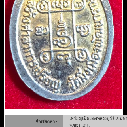
เหรียญเม็ดแตงหลวงปู่ธีร์ เขมจาร
ชื่อเรียกหา :
จ.ขอนแก่น