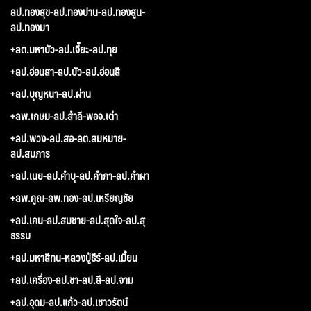
ลป.ทองสุข-ลป.ทองปาน-ลป.ทองสูน-
ลป.ทองมา
+ลต.มหาบัว-ลป.เจี๊ยะ-ลป.ทุย
+ลป.อ่อนสา-ลป.บัว-ลป.อ่อนสี
+ลป.บุญหนา-ลป.ผ่าน
+ลพ.เกษม-ลป.สำลี-พอจ.เต่า
+ลป.พวง-ลป.สอ-ลต.สมหมาย-
ลป.สมภาร
+ลป.เนย-ลป.คำบุ-ลป.คำภา-ลป.คำผา
+ลพ.คูณ-ลพ.ทอง-ลป.เหรียญชัย
+ลป.เคน-ลป.สมชาย-ลป.สุดใจ-ลป.สุ
ธรรม
+ลป.มหาสีทน-หลวงปู่ธีร์-ลป.เมี้ยน
+ลป.เครื่อง-ลป.ชา-ลป.สี-ลป.จาม
+ลป.อุดม-ลป.แก้ว-ลป.เชาวรัตน์