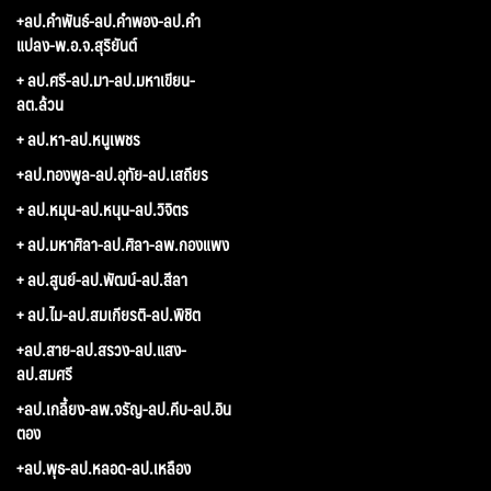
+ลป.คำพันธ์-ลป.คำพอง-ลป.คำ
แปลง-พ.อ.จ.สุริยันต์
+ ลป.ศรี-ลป.มา-ลป.มหาเขียน-
ลต.ล้วน
+ ลป.หา-ลป.หนูเพชร
+ลป.ทองพูล-ลป.อุทัย-ลป.เสถียร
+ ลป.หมุน-ลป.หนุน-ลป.วิจิตร
+ ลป.มหาศิลา-ลป.ศิลา-ลพ.กองแพง
+ ลป.สูนย์-ลป.พัฒน์-ลป.สีลา
+ ลป.ไม-ลป.สมเกียรติ-ลป.พิชิต
+ลป.สาย-ลป.สรวง-ลป.แสง-
ลป.สมศรี
+ลป.เกลี้ยง-ลพ.จรัญ-ลป.คีบ-ลป.อิน
ตอง
+ลป.พุธ-ลป.หลอด-ลป.เหลือง