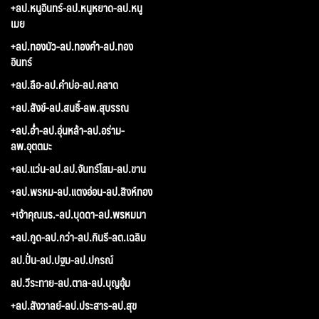
+ลป.หนูอินทร์-ลป.หนูหยาด-ลป.หนู
เมย
+ลป.ทองบัว-ลป.ทองคำ-ลป.ทอง
อินทร์
+ลป.ลือ-ลป.คำบ่อ-ลป.คลาด
+ลป.สังข์-ลป.สนธิ์-ลพ.สุบรรณ
+ลป.อ่ำ-ลป.อุ่นหล้า-ลป.อร่าม-
ลพ.อุตตมะ
+ลป.แว่น-ลป.ลป.จันทร์โสม-ลป.ขาน
+ลป.พรหม-ลป.แตงอ่อน-ลป.สิงห์ทอง
+เจ้าคุณนร.-ลป.บุดดา-ลป.พรหมมา
+ลป.กูด-ลป.กว่า-ลป.กินรี-ลต.เฉลิม
ลป.ปั่น-ลป.ปฐม-ลป.ปกรณ์
ลป.วีระทาย-ลป.ตาล-ลป.บุญอุ้ม
+ลป.สังวาลย์-ลป.ประสาร-ลป.สุข