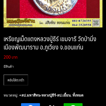
เหรียญเม็ดแตงหลวงปู่ธีร์ เขมจารี วัดป่ามิ่ง
เมืองพัฒนาราม อ.ภูเวียง จ.ขอนแก่น
200
มีสินค้า
จำนวน
หยิบใส่ตะกร้า
เหรียญ
เม็ด
แตง
หมวดหมู่:
+ลป.มหาสีทน-หลวงปู่ธีร์-ลป.เมี้ยน
,
ทั้งหมด
หลวง
ปู่