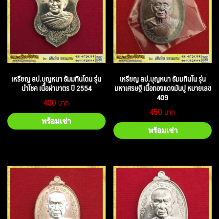
เหรียญ ลป.บุญหนา ธัมมทินโดน รุ่น
เหรียญ ลป.บุญหนา ธัมมทินโน รุ่น
นำโชค เนื้อฝาบาตร ปี 2554
มหาเศรษฐี เนื้อทองแดงมันปู หมายเลข
409
400
450
พร้อมเช่า
พร้อมเช่า