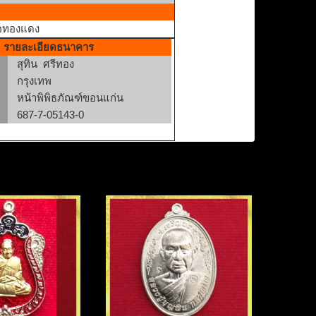
ื้อทองแดง
รายละเอียดธนาคาร
สุทิน ศรีทอง
กรุงเทพ
หน้าพิพิธภัณฑ์ขอนแก่น
687-7-05143-0