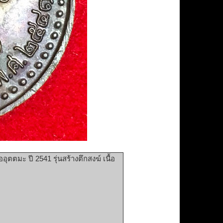
ออุตตมะ ปี 2541 รุ่นสร้างตึกสงฆ์ เนื้อ