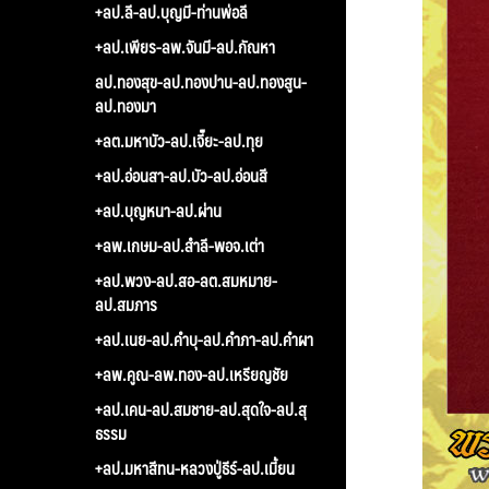
+ลป.ลี-ลป.บุญมี-ท่านพ่อลี
+ลป.เพียร-ลพ.จันมี-ลป.กัณหา
ลป.ทองสุข-ลป.ทองปาน-ลป.ทองสูน-
ลป.ทองมา
+ลต.มหาบัว-ลป.เจี๊ยะ-ลป.ทุย
+ลป.อ่อนสา-ลป.บัว-ลป.อ่อนสี
+ลป.บุญหนา-ลป.ผ่าน
+ลพ.เกษม-ลป.สำลี-พอจ.เต่า
+ลป.พวง-ลป.สอ-ลต.สมหมาย-
ลป.สมภาร
+ลป.เนย-ลป.คำบุ-ลป.คำภา-ลป.คำผา
+ลพ.คูณ-ลพ.ทอง-ลป.เหรียญชัย
+ลป.เคน-ลป.สมชาย-ลป.สุดใจ-ลป.สุ
ธรรม
+ลป.มหาสีทน-หลวงปู่ธีร์-ลป.เมี้ยน