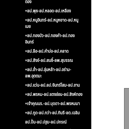
ตอง
+ลป.พุธ-ลป.หลอด-ลป.เหลือง
+ลป.หนูอินทร์-ลป.หนูหยาด-ลป.หนู
เมย
+ลป.ทองบัว-ลป.ทองคำ-ลป.ทอง
อินทร์
+ลป.ลือ-ลป.คำบ่อ-ลป.คลาด
+ลป.สังข์-ลป.สนธิ์-ลพ.สุบรรณ
+ลป.อ่ำ-ลป.อุ่นหล้า-ลป.อร่าม-
ลพ.อุตตมะ
+ลป.แว่น-ลป.ลป.จันทร์โสม-ลป.ขาน
+ลป.พรหม-ลป.แตงอ่อน-ลป.สิงห์ทอง
+เจ้าคุณนร.-ลป.บุดดา-ลป.พรหมมา
+ลป.กูด-ลป.กว่า-ลป.กินรี-ลต.เฉลิม
ลป.ปั่น-ลป.ปฐม-ลป.ปกรณ์