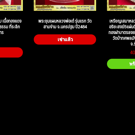
ม เนื้อทองแดง
พระขุนแผนหลวงพ่อเต๋ รุ่นแรก วัด
เหรียญเสมาหลวง
ธรรม ที่ระลึก
สามง่าม จ.นครปฐม ปี2484
อริยะสงฆ์5แผ่นด
าร
ทองฝาบาตรลงย
วัดป่าทศพลมั
เช่าแล้ว
จ.
4
พร