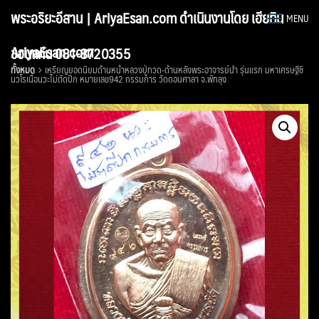
Skip
พระอริยะอีสาน | AriyaEsan.com ดำเนินงานโดย เฮียทิน
MENU
to
content
AriyaEsan.com
ขอนแก่น 081-8720355
ทั้งหมด
เหรียญยอดนิยมด้านหน้าหลวงปู่ทวด-ด้านหลังพระอาจารย์นำ รุ่นแรก มหาเศรษฐีชิ
นวโรเนื้อนวะไม่ตัดปีก หมายเลข942 กรรมการ วัดดอนศาลา จ.พัทลุง