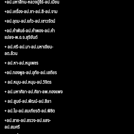
+ลป.มหาสีทน-หลวงปู่ธีร์-ลป.เมี้ยน
+ลป.เครื่อง-ลป.ชา-ลป.สี-ลป.จาม
+ลป.อุดม-ลป.แก้ว-ลป.เชาวรัตน์
+ลป.คำพันธ์-ลป.คำพอง-ลป.คำ
แปลง-พ.อ.จ.สุริยันต์
+ ลป.ศรี-ลป.มา-ลป.มหาเขียน-
ลต.ล้วน
+ ลป.หา-ลป.หนูเพชร
+ลป.ทองพูล-ลป.อุทัย-ลป.เสถียร
+ ลป.หมุน-ลป.หนุน-ลป.วิจิตร
+ ลป.มหาศิลา-ลป.ศิลา-ลพ.กองแพง
+ ลป.สูนย์-ลป.พัฒน์-ลป.สีลา
+ ลป.ไม-ลป.สมเกียรติ-ลป.พิชิต
+ลป.สาย-ลป.สรวง-ลป.แสง-
ลป.สมศรี