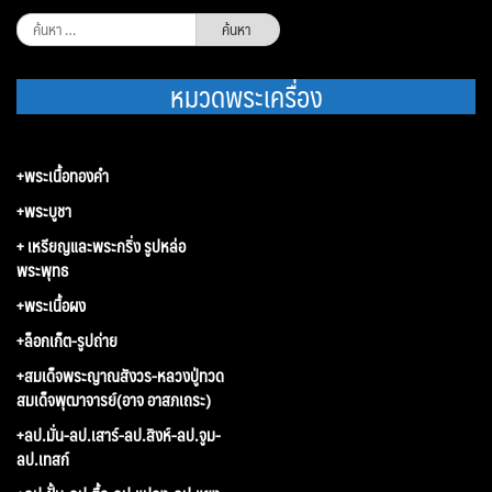
ค้นหา
สำหรับ:
หมวดพระเครื่อง
+พระเนื้อทองคำ
+พระบูชา
+ เหรียญและพระกริ่ง รูปหล่อ
พระพุทธ
+พระเนื้อผง
+ล็อกเก็ต-รูปถ่าย
+สมเด็จพระญาณสังวร-หลวงปู่ทวด
สมเด็จพุฒาจารย์(อาจ อาสภเถระ)
+ลป.มั่น-ลป.เสาร์-ลป.สิงห์-ลป.จูม-
ลป.เทสก์