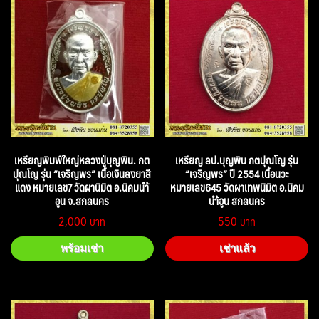
เหรียญพิมพ์ใหญ่หลวงปู่บุญพิน. กต
เหรียญ ลป.บุญพิน กตปุณโญ รุ่น
ปุณโญ รุ่น “เจริญพร” เนื้อเงินลงยาสี
“เจริญพร” ปี 2554 เนื้อนวะ
แดง หมายเลข7 วัดผานิมิต อ.นิคมนำ้
หมายเลข645 วัดผาเทพนิมิต อ.นิคม
อูน จ.สกลนคร
นำ้อูน สกลนคร
2,000
550
พร้อมเช่า
เช่าแล้ว