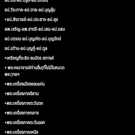
ลป.วีระทาย-ลป.ตาล-ลป.บุญอุ้ม
+ลป.สังวาลย์-ลป.ประสาร-ลป.สุข
ลพ.เจริญ-ลพ.ชาตรี-ลป.เสน-ลป.แสน
ลป.บรรณ-ลป.บุญเกิด-ลป.บุญรักษ์
ลป.อว้าน-ลป.บุญกู้-ลป.ทูล
+เหรียญที่ระลึก ธนบัตร สตางค์
+ พระคณาจารย์ท่านอื่น(ที่ไม่มีในหมวด
พระ)ฯลฯ
+พระเครื่องเมืองขอนแก่น
+พระเครื่องภาคอีสาน
+พระเครื่องภาคตะวันตก
+พระเครื่องภาคกลาง
+พระเครื่องภาคตะวันออก
+พระเครื่องภาคเหนือ