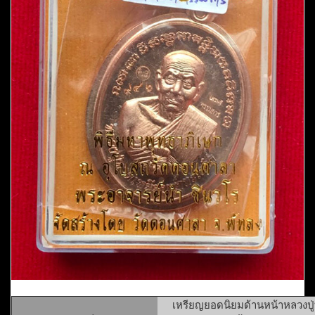
เหรียญยอดนิยมด้านหน้าหลวงปู