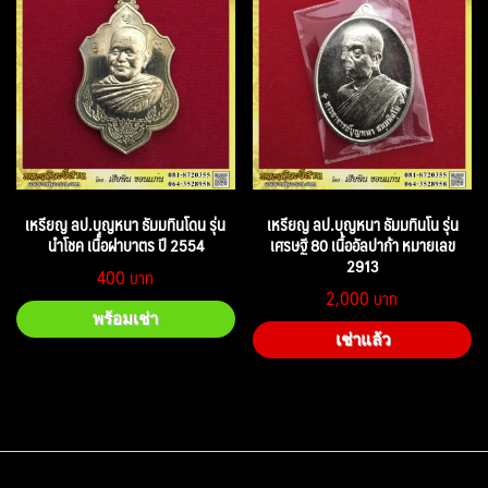
เหรียญ ลป.บุญหนา ธัมมทินโดน รุ่น
เหรียญ ลป.บุญหนา ธัมมทินโน รุ่น
นำโชค เนื้อฝาบาตร ปี 2554
เศรษฐี 80 เนื้ออัลปาก้า หมายเลข
2913
400
2,000
พร้อมเช่า
เช่าแล้ว