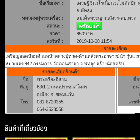
ชื่อเรียกหา :
เศรษฐีชินวโรเนื้อนวะไม่ตัดป
จ.พัทลุง
หมวดหมู่พระเครื่อง :
สมเด็จพระญาณสังวร-ลป.ทวด
สถานะ :
ราคา :
950บาท
ลงวันที่ :
2019-10-08 11:54
รายละเอียด :
เหรียญยอดนิยมด้านหน้าหลวงปู่ทวด-ด้านหลังพระอาจารย์นำ รุ่นแรก 
หมายเลข942 กรรมการ วัดดอนศาลา จ.พัทลุง สร้างน้อยครับ
รายละเอียดร้านค้า
ชื่อ
พระอริยะอีสาน
ชื่
ที่อยู่
68/1-2 ถนนประชาสโมสร
ธน
อเมือง จ. ขอนแก่น
โทร
081-8720355
เลขที่
064-3528958
สินค้าที่เกี่ยวข้อง