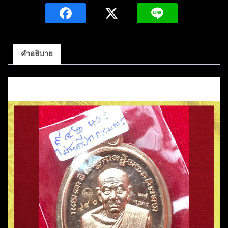
คำอธิบาย
คำอธิบาย