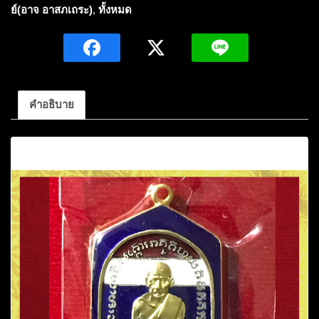
เหลี่ยม
ย์(อาจ อาสภเถระ)
,
ทั้งหมด
หลวง
ปู่ทวด-
หลวง
พ่อ
ทอง
คำอธิบาย
รุ่น
ทอง
คำอธิบาย
บารมี93ปี2553
หมายเลข6389วัด
สำเภา
เชย
ปัตตานี
ชิ้น