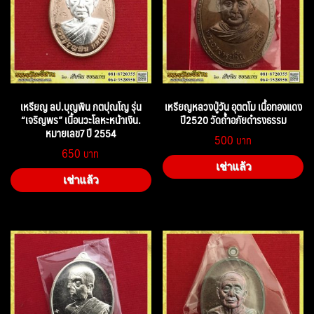
เหรียญ ลป.บุญพิน กตปุณโญ รุ่น
เหรียญหลวงปู่วัน อุตตโม เนื้อทองแดง
“เจริญพร” เนื้อนวะโลหะหน้าเงิน.
ปี2520 วัดถ้ำอภัยดำรงธรรม
หมายเลข7 ปี 2554
500
650
เช่าแล้ว
เช่าแล้ว