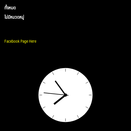
ทั้งหมด
ไม่มีหมวดหมู่
Facebook Page Here