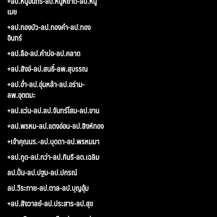
+ลป.หนูอินทร์-ลป.หนูหยาด-ลป.หนู
เมย
+ลป.ทองบัว-ลป.ทองคำ-ลป.ทอง
อินทร์
+ลป.ลือ-ลป.คำบ่อ-ลป.คลาด
+ลป.สังข์-ลป.สนธิ์-ลพ.สุบรรณ
+ลป.อ่ำ-ลป.อุ่นหล้า-ลป.อร่าม-
ลพ.อุตตมะ
+ลป.แว่น-ลป.ลป.จันทร์โสม-ลป.ขาน
+ลป.พรหม-ลป.แตงอ่อน-ลป.สิงห์ทอง
+เจ้าคุณนร.-ลป.บุดดา-ลป.พรหมมา
+ลป.กูด-ลป.กว่า-ลป.กินรี-ลต.เฉลิม
ลป.ปั่น-ลป.ปฐม-ลป.ปกรณ์
ลป.วีระทาย-ลป.ตาล-ลป.บุญอุ้ม
+ลป.สังวาลย์-ลป.ประสาร-ลป.สุข