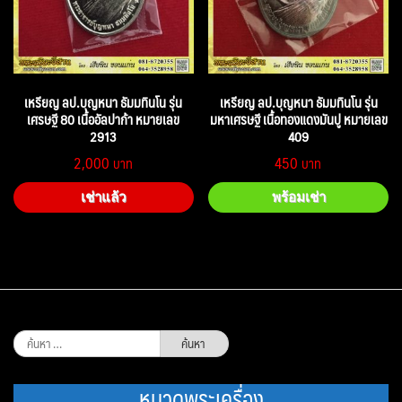
เหรียญ ลป.บุญหนา ธัมมทินโน รุ่น
เหรียญ ลป.บุญหนา ธัมมทินโน รุ่น
เศรษฐี 80 เนื้ออัลปาก้า หมายเลข
มหาเศรษฐี เนื้อทองแดงมันปู หมายเลข
2913
409
2,000
450
เช่าแล้ว
พร้อมเช่า
ค้นหา
สำหรับ:
หมวดพระเครื่อง