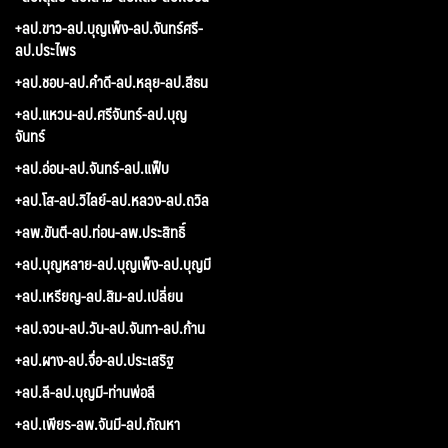
+ลป.ขาว-ลป.บุญเพ็ง-ลป.จันทร์ศรี-
ลป.ประไพร
+ลป.ชอบ-ลป.คำดี-ลป.หลุย-ลป.สีธน
+ลป.แหวน-ลป.ศรีจันทร์-ลป.บุญ
จันทร์
+ลป.อ่อน-ลป.จันทร์-ลป.แฟ็บ
+ลป.โส-ลป.วิไลย์-ลป.หลวง-ลป.ถวิล
+ลพ.ขันตี-ลป.ท่อน-ลพ.ประสิทธิ์
+ลป.บุญหลาย-ลป.บุญเพ็ง-ลป.บุญมี
+ลป.เหรียญ-ลป.สิม-ลป.เปลี่ยน
+ลป.จวน-ลป.วัน-ลป.จันทา-ลป.ก้าน
+ลป.ผาง-ลป.จื่อ-ลป.ประเสริฐ
+ลป.ลี-ลป.บุญมี-ท่านพ่อลี
+ลป.เพียร-ลพ.จันมี-ลป.กัณหา