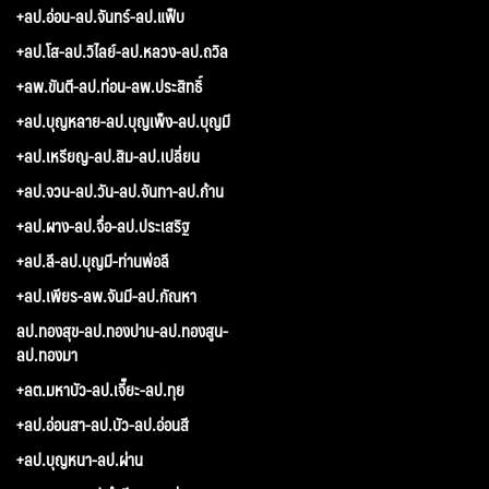
+ลป.อ่อน-ลป.จันทร์-ลป.แฟ็บ
+ลป.โส-ลป.วิไลย์-ลป.หลวง-ลป.ถวิล
+ลพ.ขันตี-ลป.ท่อน-ลพ.ประสิทธิ์
+ลป.บุญหลาย-ลป.บุญเพ็ง-ลป.บุญมี
+ลป.เหรียญ-ลป.สิม-ลป.เปลี่ยน
+ลป.จวน-ลป.วัน-ลป.จันทา-ลป.ก้าน
+ลป.ผาง-ลป.จื่อ-ลป.ประเสริฐ
+ลป.ลี-ลป.บุญมี-ท่านพ่อลี
+ลป.เพียร-ลพ.จันมี-ลป.กัณหา
ลป.ทองสุข-ลป.ทองปาน-ลป.ทองสูน-
ลป.ทองมา
+ลต.มหาบัว-ลป.เจี๊ยะ-ลป.ทุย
+ลป.อ่อนสา-ลป.บัว-ลป.อ่อนสี
+ลป.บุญหนา-ลป.ผ่าน