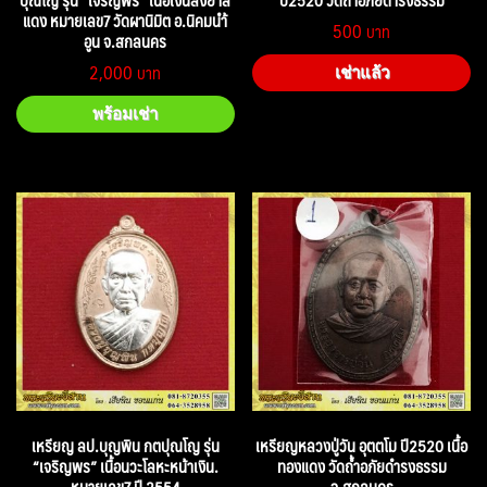
แดง หมายเลข7 วัดผานิมิต อ.นิคมนำ้
500
อูน จ.สกลนคร
2,000
เช่าแล้ว
พร้อมเช่า
เหรียญ ลป.บุญพิน กตปุณโญ รุ่น
เหรียญหลวงปู่วัน อุตตโม ปี2520 เนื้อ
“เจริญพร” เนื้อนวะโลหะหน้าเงิน.
ทองแดง วัดถ้ำอภัยดำรงธรรม
หมายเลข7 ปี 2554
จ.สกลนคร