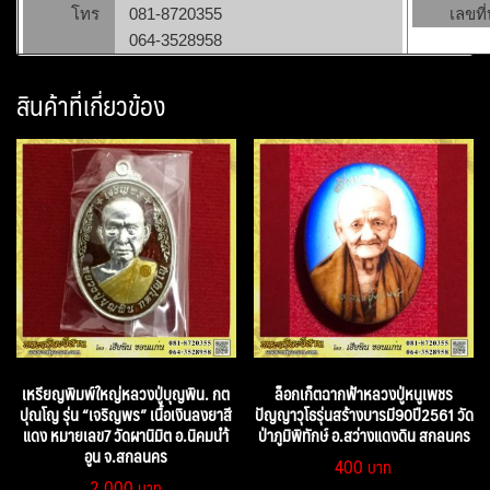
โทร
081-8720355
เลขที่
064-3528958
สินค้าที่เกี่ยวข้อง
เหรียญพิมพ์ใหญ่หลวงปู่บุญพิน. กต
ล็อกเก็ตฉากฟ้าหลวงปู่หนูเพชร
ปุณโญ รุ่น “เจริญพร” เนื้อเงินลงยาสี
ปัญญาวุโธรุ่นสร้างบารมี90ปี2561 วัด
แดง หมายเลข7 วัดผานิมิต อ.นิคมนำ้
ป่าภูมิพิทักษ์ อ.สว่างแดงดิน สกลนคร
อูน จ.สกลนคร
400
2,000