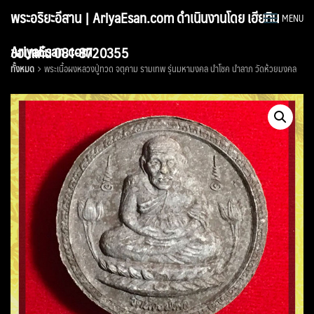
Skip
พระอริยะอีสาน | AriyaEsan.com ดำเนินงานโดย เฮียทิน
MENU
to
content
AriyaEsan.com
ขอนแก่น 081-8720355
ทั้งหมด
พระเนื้อผงหลวงปู่ทวด จตุคาม รามเทพ รุ่นมหามงคล นำโชค นำลาภ วัดห้วยมงคล