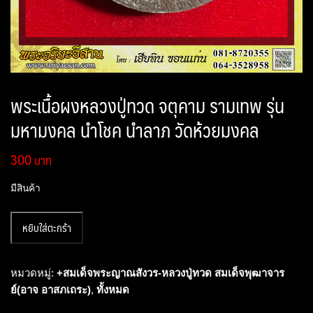
พระเนื้อผงหลวงปู่ทวด จตุคาม รามเทพ รุ่น
มหามงคล นำโชค นำลาภ วัดห้วยมงคล
300
มีสินค้า
จำนวน
หยิบใส่ตะกร้า
พระ
เนื้อ
ผง
หมวดหมู่:
+สมเด็จพระญาณสังวร-หลวงปู่ทวด สมเด็จพุฒาจาร
หลวง
ย์(อาจ อาสภเถระ)
,
ทั้งหมด
ปู่ทวด