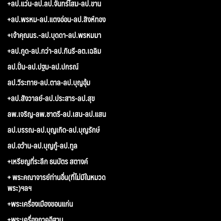
+ลป.แว่น-ลป.ลป.จันทร์โสม-ลป.ขาน
+ลป.พรหม-ลป.แตงอ่อน-ลป.สิงห์ทอง
+เจ้าคุณนร.-ลป.บุดดา-ลป.พรหมมา
+ลป.กูด-ลป.กว่า-ลป.กินรี-ลต.เฉลิม
ลป.ปั่น-ลป.ปฐม-ลป.ปกรณ์
ลป.วีระทาย-ลป.ตาล-ลป.บุญอุ้ม
+ลป.สังวาลย์-ลป.ประสาร-ลป.สุข
ลพ.เจริญ-ลพ.ชาตรี-ลป.เสน-ลป.แสน
ลป.บรรณ-ลป.บุญเกิด-ลป.บุญรักษ์
ลป.อว้าน-ลป.บุญกู้-ลป.ทูล
+เหรียญที่ระลึก ธนบัตร สตางค์
+ พระคณาจารย์ท่านอื่น(ที่ไม่มีในหมวด
พระ)ฯลฯ
+พระเครื่องเมืองขอนแก่น
+พระเครื่องภาคอีสาน