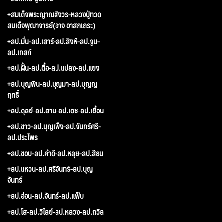
+สมเด็จพระญาณสังวร-หลวงปู่ทวด
สมเด็จพุฒาจารย์(อาจ อาสภเถระ)
+ลป.มั่น-ลป.เสาร์-ลป.สิงห์-ลป.จูม-
ลป.เทสก์
+ลป.ฝั้น-ลป.ตื้อ-ลป.แปลง-ลป.แยง
+ลป.บุญพิน-ลป.บุญมา-ลป.บุญญ
ฤทธิ์
+ลป.ดุลย์-ลป.สาม-ลป.เดช-ลป.เยื้อน
+ลป.ขาว-ลป.บุญเพ็ง-ลป.จันทร์ศรี-
ลป.ประไพร
+ลป.ชอบ-ลป.คำดี-ลป.หลุย-ลป.สีธน
+ลป.แหวน-ลป.ศรีจันทร์-ลป.บุญ
จันทร์
+ลป.อ่อน-ลป.จันทร์-ลป.แฟ็บ
+ลป.โส-ลป.วิไลย์-ลป.หลวง-ลป.ถวิล