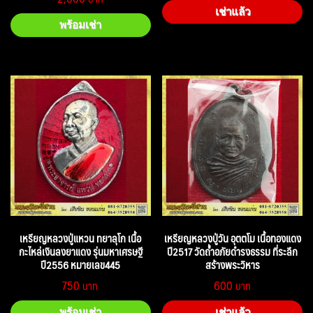
เช่าแล้ว
พร้อมเช่า
เหรียญหลวงปู่แหวน ทยาลุโก เนื้อ
เหรียญหลวงปู่วัน อุตตโม เนื้อทองแดง
กะไหล่เงินลงยาแดง รุ่นมหาเศรษฐี
ปี2517 วัดถ้ำอภัยดำรงธรรม ที่ระลึก
ปี2556 หมายเลข445
สร้างพระวิหาร
750
600
พร้อมเช่า
เช่าแล้ว