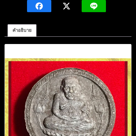
จตุ
คาม
ราม
เทพ
คำอธิบาย
รุ่น
มหา
คำอธิบาย
มงคล
นำ
โชค
นำ
ลาภ
วัด
ห้วย
มงคล
ชิ้น