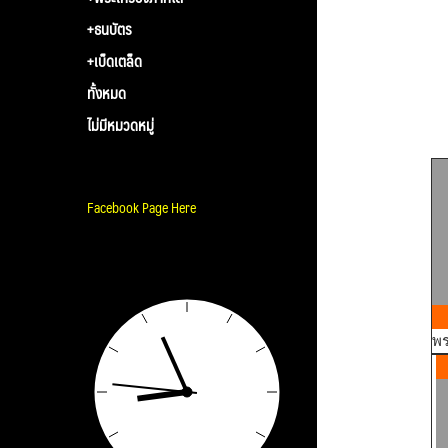
+ธนบัตร
+เบ็ดเตล็ด
ทั้งหมด
ไม่มีหมวดหมู่
Facebook Page Here
พร