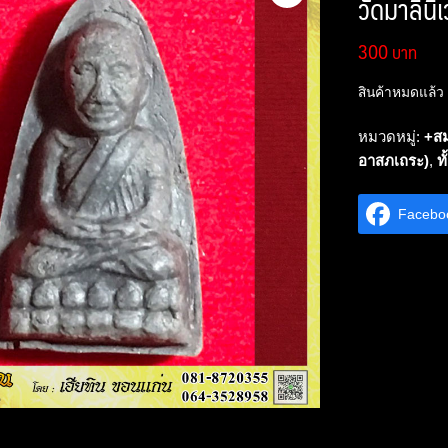
วัดมาลีนิ
300
สินค้าหมดแล้ว
หมวดหมู่:
+สม
อาสภเถระ)
,
ท
Facebo