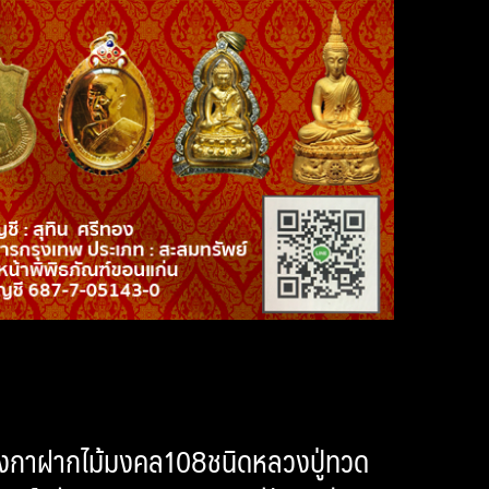
ผงกาฝากไม้มงคล108ชนิดหลวงปู่ทวด