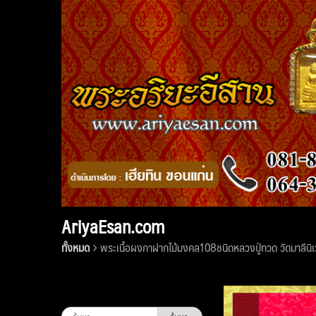
Skip
to
content
AriyaEsan.com
ทั้งหมด
พระเนื้อผงกาฝากไม้มงคล108ชนิดหลวงปู่ทวด วัดมาลีนิเ
ค้นหา