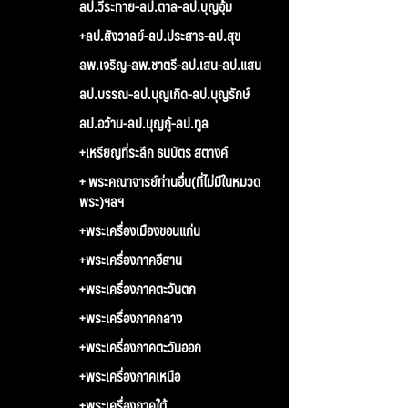
ลป.วีระทาย-ลป.ตาล-ลป.บุญอุ้ม
+ลป.สังวาลย์-ลป.ประสาร-ลป.สุข
ลพ.เจริญ-ลพ.ชาตรี-ลป.เสน-ลป.แสน
ลป.บรรณ-ลป.บุญเกิด-ลป.บุญรักษ์
ลป.อว้าน-ลป.บุญกู้-ลป.ทูล
+เหรียญที่ระลึก ธนบัตร สตางค์
+ พระคณาจารย์ท่านอื่น(ที่ไม่มีในหมวด
พระ)ฯลฯ
+พระเครื่องเมืองขอนแก่น
+พระเครื่องภาคอีสาน
+พระเครื่องภาคตะวันตก
+พระเครื่องภาคกลาง
+พระเครื่องภาคตะวันออก
+พระเครื่องภาคเหนือ
+พระเครื่องภาคใต้