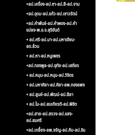
+ลป.เครื่อง-ลป.ชา-ลป.สี-ลป.จาม
+ลป.อุดม-ลป.แก้ว-ลป.เชาวรัตน์
+ลป.คำพันธ์-ลป.คำพอง-ลป.คำ
แปลง-พ.อ.จ.สุริยันต์
+ ลป.ศรี-ลป.มา-ลป.มหาเขียน-
ลต.ล้วน
+ ลป.หา-ลป.หนูเพชร
+ลป.ทองพูล-ลป.อุทัย-ลป.เสถียร
+ ลป.หมุน-ลป.หนุน-ลป.วิจิตร
+ ลป.มหาศิลา-ลป.ศิลา-ลพ.กองแพง
+ ลป.สูนย์-ลป.พัฒน์-ลป.สีลา
+ ลป.ไม-ลป.สมเกียรติ-ลป.พิชิต
+ลป.สาย-ลป.สรวง-ลป.แสง-
ลป.สมศรี
+ลป.เกลี้ยง-ลพ.จรัญ-ลป.คีบ-ลป.อิน