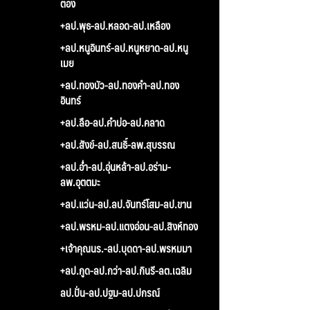
ตอง
+ลป.พุธ-ลป.หลอด-ลป.เหลือง
+ลป.หนูอินทร์-ลป.หนูหยาด-ลป.หนู
เมย
+ลป.ทองบัว-ลป.ทองคำ-ลป.ทอง
อินทร์
+ลป.ลือ-ลป.คำบ่อ-ลป.คลาด
+ลป.สังข์-ลป.สนธิ์-ลพ.สุบรรณ
+ลป.อ่ำ-ลป.อุ่นหล้า-ลป.อร่าม-
ลพ.อุตตมะ
+ลป.แว่น-ลป.ลป.จันทร์โสม-ลป.ขาน
+ลป.พรหม-ลป.แตงอ่อน-ลป.สิงห์ทอง
+เจ้าคุณนร.-ลป.บุดดา-ลป.พรหมมา
+ลป.กูด-ลป.กว่า-ลป.กินรี-ลต.เฉลิม
ลป.ปั่น-ลป.ปฐม-ลป.ปกรณ์