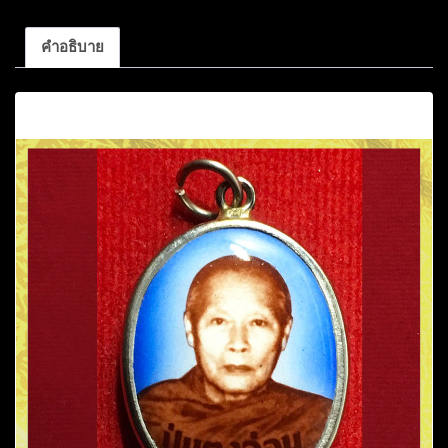
คำอธิบาย
คำอธิบาย