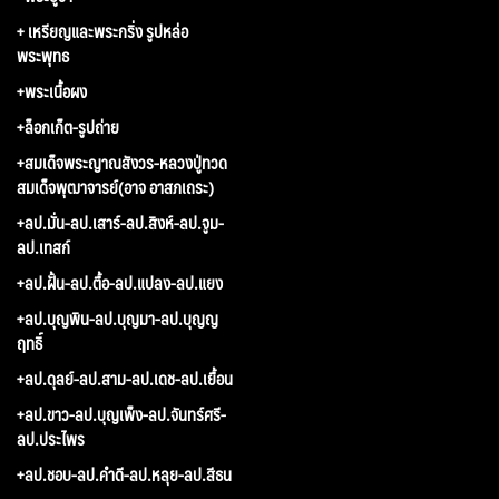
+ เหรียญและพระกริ่ง รูปหล่อ
พระพุทธ
+พระเนื้อผง
+ล็อกเก็ต-รูปถ่าย
+สมเด็จพระญาณสังวร-หลวงปู่ทวด
สมเด็จพุฒาจารย์(อาจ อาสภเถระ)
+ลป.มั่น-ลป.เสาร์-ลป.สิงห์-ลป.จูม-
ลป.เทสก์
+ลป.ฝั้น-ลป.ตื้อ-ลป.แปลง-ลป.แยง
+ลป.บุญพิน-ลป.บุญมา-ลป.บุญญ
ฤทธิ์
+ลป.ดุลย์-ลป.สาม-ลป.เดช-ลป.เยื้อน
+ลป.ขาว-ลป.บุญเพ็ง-ลป.จันทร์ศรี-
ลป.ประไพร
+ลป.ชอบ-ลป.คำดี-ลป.หลุย-ลป.สีธน