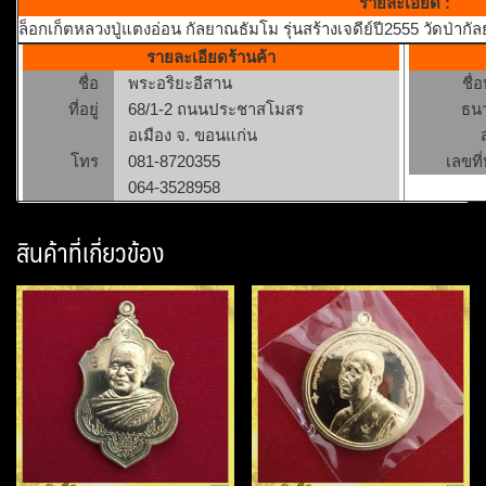
รายละเอียด :
ล็อกเก็ตหลวงปู่แตงอ่อน กัลยาณธัมโม รุ่นสร้างเจดีย์ปี2555 วัดป่
รายละเอียดร้านค้า
ชื่อ
พระอริยะอีสาน
ชื่
ที่อยู่
68/1-2 ถนนประชาสโมสร
ธน
อเมือง จ. ขอนแก่น
โทร
081-8720355
เลขที่
064-3528958
สินค้าที่เกี่ยวข้อง