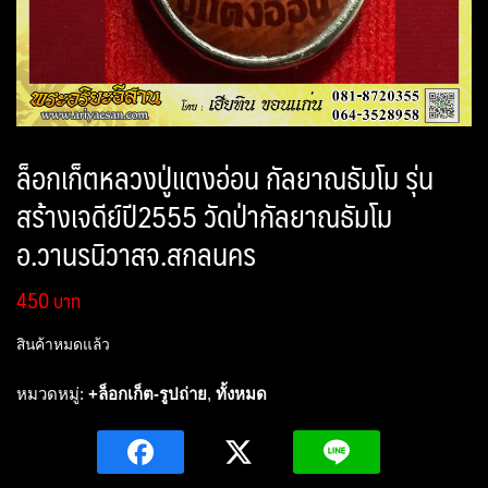
ล็อกเก็ตหลวงปู่แตงอ่อน กัลยาณธัมโม รุ่น
สร้างเจดีย์ปี2555 วัดป่ากัลยาณธัมโม
อ.วานรนิวาสจ.สกลนคร
450
สินค้าหมดแล้ว
หมวดหมู่:
+ล็อกเก็ต-รูปถ่าย
,
ทั้งหมด