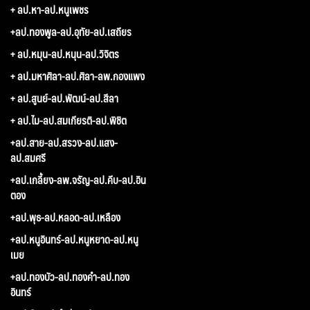
+ ลป.หา-ลป.หนูเพชร
+ลป.ทองพูล-ลป.อุทัย-ลป.เสถียร
+ ลป.หมุน-ลป.หนุน-ลป.วิจิตร
+ ลป.มหาศิลา-ลป.ศิลา-ลพ.กองแพง
+ ลป.สูนย์-ลป.พัฒน์-ลป.สีลา
+ ลป.ไม-ลป.สมเกียรติ-ลป.พิชิต
+ลป.สาย-ลป.สรวง-ลป.แสง-
ลป.สมศรี
+ลป.เกลี้ยง-ลพ.จรัญ-ลป.คีบ-ลป.อิน
ตอง
+ลป.พุธ-ลป.หลอด-ลป.เหลือง
+ลป.หนูอินทร์-ลป.หนูหยาด-ลป.หนู
เมย
+ลป.ทองบัว-ลป.ทองคำ-ลป.ทอง
อินทร์