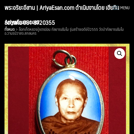
Skip
พระอริยะอีสาน | AriyaEsan.com ดำเนินงานโดย เฮียทิน
MENU
to
content
AriyaEsan.com
ขอนแก่น 081-8720355
ทั้งหมด
ล็อกเก็ตหลวงปู่แตงอ่อน กัลยาณธัมโม รุ่นสร้างเจดีย์ปี2555 วัดป่ากัลยาณธัมโม
อ.วานรนิวาสจ.สกลนคร