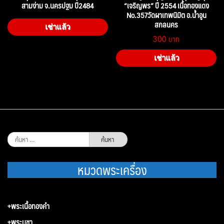
สามง่าม จ.นครปฐม ปี2484
“เจริญพร” ปี 2554 เนื้อทองแดง
No.357วัดผาเทพนิมิต อ.น้ำอูน
สกลนคร
เช่าแล้ว
300
เช่าแล้ว
ค้นหา
สำหรับ:
หมวดพระเครื่อง
+พระเนื้อทองคำ
+พระบูชา