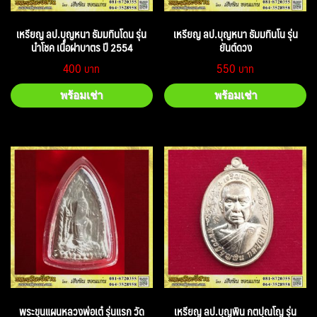
เหรียญ ลป.บุญหนา ธัมมทินโดน รุ่น
เหรียญ ลป.บุญหนา ธัมมทินโน รุ่น
นำโชค เนื้อฝาบาตร ปี 2554
ยันต์ดวง
400
550
พร้อมเช่า
พร้อมเช่า
พระขุนแผนหลวงพ่อเต๋ รุ่นแรก วัด
เหรียญ ลป.บุญพิน กตปุณโญ รุ่น