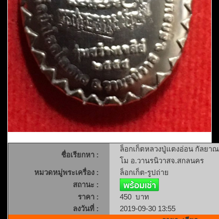
ล็อกเก็ตหลวงปู่แตงอ่อน กัลยาณธ
ชื่อเรียกหา :
โม อ.วานรนิวาสจ.สกลนคร
หมวดหมู่พระเครื่อง :
ล็อกเก็ต-รูปถ่าย
สถานะ :
ราคา :
450 บาท
ลงวันที่ :
2019-09-30 13:55