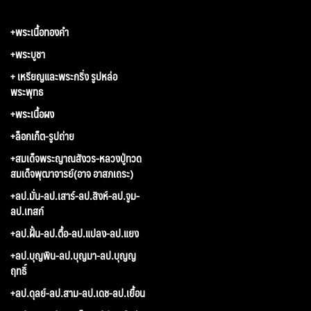
+พระเนื้อทองคำ
+พระบูชา
+ เหรียญและพระกริ่ง รูปหล่อ
พระพุทธ
+พระเนื้อผง
+ล็อกเก็ต-รูปถ่าย
+สมเด็จพระญาณสังวร-หลวงปู่ทวด
สมเด็จพุฒาจารย์(อาจ อาสภเถระ)
+ลป.มั่น-ลป.เสาร์-ลป.สิงห์-ลป.จูม-
ลป.เทสก์
+ลป.ฝั้น-ลป.ตื้อ-ลป.แปลง-ลป.แยง
+ลป.บุญพิน-ลป.บุญมา-ลป.บุญญ
ฤทธิ์
+ลป.ดุลย์-ลป.สาม-ลป.เดช-ลป.เยื้อน