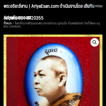
Skip
พระอริยะอีสาน | AriyaEsan.com ดำเนินงานโดย เฮียทิน
MENU
to
content
AriyaEsan.com
ขอนแก่น 081-8720355
ทั้งหมด
ล็อกเก็ตฉากฟ้ารุ่นแรกพระอาจารย์ถาวร ญาณวโร ด้านหลังมีเกสา วัดถ้ำโพรง อ.ภู
พาน จ.สกลนคร