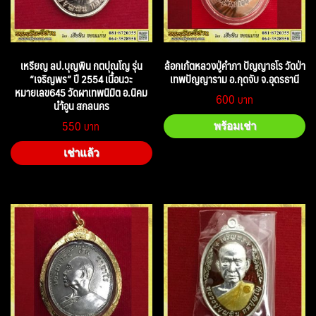
เหรียญ ลป.บุญพิน กตปุณโญ รุ่น
ล้อกเก้ตหลวงปู่คำภา ปัญญาธโร วัดป่า
“เจริญพร” ปี 2554 เนื้อนวะ
เทพปัญญาราม อ.กุดจับ จ.อุดรธานี
หมายเลข645 วัดผาเทพนิมิต อ.นิคม
600
นำ้อูน สกลนคร
550
พร้อมเช่า
เช่าแล้ว