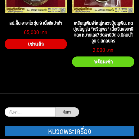
ลป.ฝั้น อาจาโร รุ่น 9 เนื้ออัลปาก้า
เหรียญพิมพ์ใหญ่หลวงปู่บุญพิน. กต
ปุณโญ รุ่น “เจริญพร” เนื้อเงินลงยาสี
65,000
แดง หมายเลข7 วัดผานิมิต อ.นิคมนำ้
อูน จ.สกลนคร
เช่าแล้ว
2,000
พร้อมเช่า
ค้นหา
สำหรับ:
หมวดพระเครื่อง