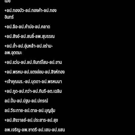
เมย
+ลป.ทองบัว-ลป.ทองคำ-ลป.ทอง
อินทร์
+ลป.ลือ-ลป.คำบ่อ-ลป.คลาด
+ลป.สังข์-ลป.สนธิ์-ลพ.สุบรรณ
+ลป.อ่ำ-ลป.อุ่นหล้า-ลป.อร่าม-
ลพ.อุตตมะ
+ลป.แว่น-ลป.ลป.จันทร์โสม-ลป.ขาน
+ลป.พรหม-ลป.แตงอ่อน-ลป.สิงห์ทอง
+เจ้าคุณนร.-ลป.บุดดา-ลป.พรหมมา
+ลป.กูด-ลป.กว่า-ลป.กินรี-ลต.เฉลิม
ลป.ปั่น-ลป.ปฐม-ลป.ปกรณ์
ลป.วีระทาย-ลป.ตาล-ลป.บุญอุ้ม
+ลป.สังวาลย์-ลป.ประสาร-ลป.สุข
ลพ.เจริญ-ลพ.ชาตรี-ลป.เสน-ลป.แสน