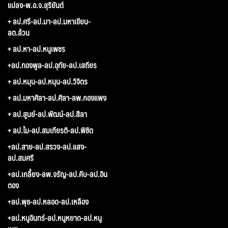
แปลง-พ.อ.จ.สุริยันต์
+ ลป.ศรี-ลป.มา-ลป.มหาเขียน-
ลต.ล้วน
+ ลป.หา-ลป.หนูเพชร
+ลป.ทองพูล-ลป.อุทัย-ลป.เสถียร
+ ลป.หมุน-ลป.หนุน-ลป.วิจิตร
+ ลป.มหาศิลา-ลป.ศิลา-ลพ.กองแพง
+ ลป.สูนย์-ลป.พัฒน์-ลป.สีลา
+ ลป.ไม-ลป.สมเกียรติ-ลป.พิชิต
+ลป.สาย-ลป.สรวง-ลป.แสง-
ลป.สมศรี
+ลป.เกลี้ยง-ลพ.จรัญ-ลป.คีบ-ลป.อิน
ตอง
+ลป.พุธ-ลป.หลอด-ลป.เหลือง
+ลป.หนูอินทร์-ลป.หนูหยาด-ลป.หนู