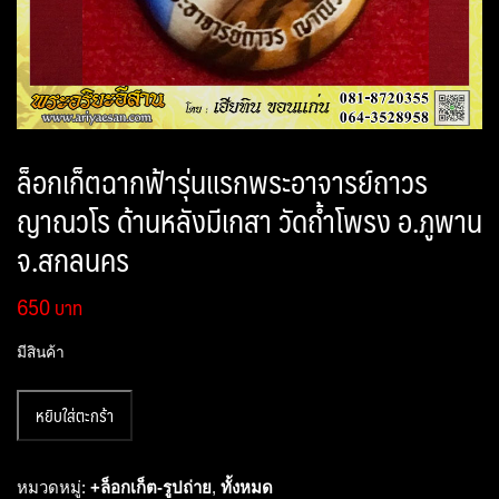
ล็อกเก็ตฉากฟ้ารุ่นแรกพระอาจารย์ถาวร
ญาณวโร ด้านหลังมีเกสา วัดถ้ำโพรง อ.ภูพาน
จ.สกลนคร
650
มีสินค้า
จำนวน
หยิบใส่ตะกร้า
ล็อก
เก็ต
ฉาก
หมวดหมู่:
+ล็อกเก็ต-รูปถ่าย
,
ทั้งหมด