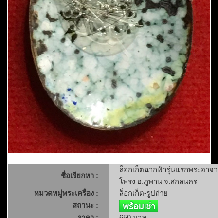
ล็อกเก็ตฉากฟ้ารุ่นแรกพระอาจา
ชื่อเรียกหา :
โพรง อ.ภูพาน จ.สกลนคร
หมวดหมู่พระเครื่อง :
ล็อกเก็ต-รูปถ่าย
สถานะ :
ราคา :
650 บาท