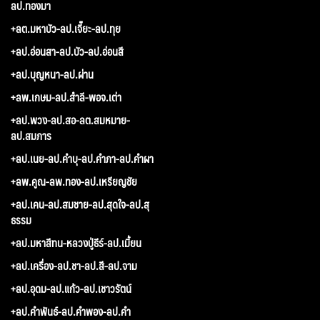
ลป.ทองมา
+ลต.มหาบัว-ลป.เจี๊ยะ-ลป.ทุย
+ลป.อ่อนสา-ลป.บัว-ลป.อ่อนสี
+ลป.บุญหนา-ลป.ผ่าน
+ลพ.เกษม-ลป.สำลี-พอจ.เต่า
+ลป.พวง-ลป.สอ-ลต.สมหมาย-
ลป.สมภาร
+ลป.เนย-ลป.คำบุ-ลป.คำภา-ลป.คำผา
+ลพ.คูณ-ลพ.ทอง-ลป.เหรียญชัย
+ลป.เคน-ลป.สมชาย-ลป.สุดใจ-ลป.สุ
ธรรม
+ลป.มหาสีทน-หลวงปู่ธีร์-ลป.เมี้ยน
+ลป.เครื่อง-ลป.ชา-ลป.สี-ลป.จาม
+ลป.อุดม-ลป.แก้ว-ลป.เชาวรัตน์
+ลป.คำพันธ์-ลป.คำพอง-ลป.คำ