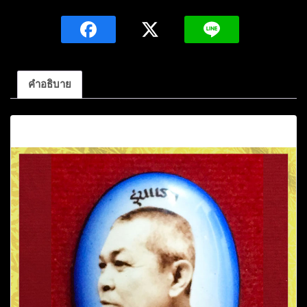
ฟ้า
รุ่น
แรก
พระ
อาจารย์
คำอธิบาย
ถาวร
ญาณ
คำอธิบาย
วโร
ด้าน
หลัง
มี
เกสา
วัด
ถ้ำ
โพรง
อ.ภู
พาน
จ.สกลนคร
ชิ้น