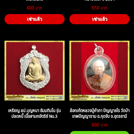
400
650
เช่าแล้ว
เช่าแล้ว
เหรียญ ลป.บุญหนา ธัมมทินโน รุ่น
ล้อกเก้ตหลวงปู่คำภา ปัญญาธโร วัดป่า
ปลดหนี้ เนื้อสามกษัตริย์ No.3
เทพปัญญาราม อ.กุดจับ จ.อุดรธานี
600