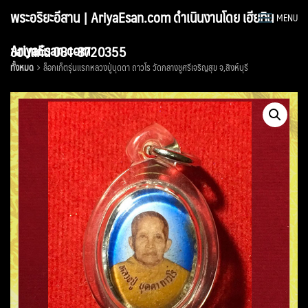
Skip
พระอริยะอีสาน | AriyaEsan.com ดำเนินงานโดย เฮียทิน
MENU
to
content
AriyaEsan.com
ขอนแก่น 081-8720355
ทั้งหมด
ล็อกเก็ตรุ่นแรกหลวงปู่บุดดา ถาวโร วัดกลางชูศรีเจริญสุข จ,สิงห์บุรี