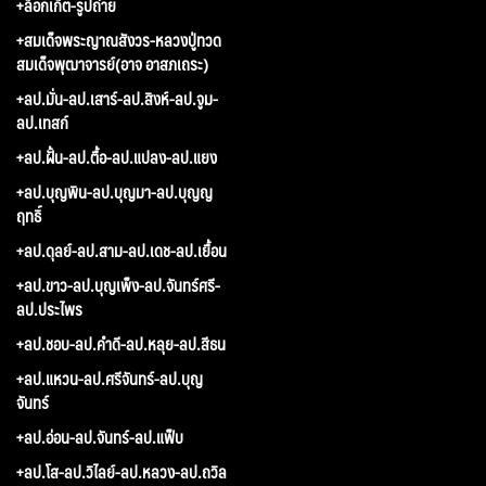
+ล็อกเก็ต-รูปถ่าย
+สมเด็จพระญาณสังวร-หลวงปู่ทวด
สมเด็จพุฒาจารย์(อาจ อาสภเถระ)
+ลป.มั่น-ลป.เสาร์-ลป.สิงห์-ลป.จูม-
ลป.เทสก์
+ลป.ฝั้น-ลป.ตื้อ-ลป.แปลง-ลป.แยง
+ลป.บุญพิน-ลป.บุญมา-ลป.บุญญ
ฤทธิ์
+ลป.ดุลย์-ลป.สาม-ลป.เดช-ลป.เยื้อน
+ลป.ขาว-ลป.บุญเพ็ง-ลป.จันทร์ศรี-
ลป.ประไพร
+ลป.ชอบ-ลป.คำดี-ลป.หลุย-ลป.สีธน
+ลป.แหวน-ลป.ศรีจันทร์-ลป.บุญ
จันทร์
+ลป.อ่อน-ลป.จันทร์-ลป.แฟ็บ
+ลป.โส-ลป.วิไลย์-ลป.หลวง-ลป.ถวิล