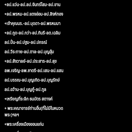
+ลป.แว่น-ลป.ลป.จันทร์โสม-ลป.ขาน
+ลป.พรหม-ลป.แตงอ่อน-ลป.สิงห์ทอง
+เจ้าคุณนร.-ลป.บุดดา-ลป.พรหมมา
+ลป.กูด-ลป.กว่า-ลป.กินรี-ลต.เฉลิม
ลป.ปั่น-ลป.ปฐม-ลป.ปกรณ์
ลป.วีระทาย-ลป.ตาล-ลป.บุญอุ้ม
+ลป.สังวาลย์-ลป.ประสาร-ลป.สุข
ลพ.เจริญ-ลพ.ชาตรี-ลป.เสน-ลป.แสน
ลป.บรรณ-ลป.บุญเกิด-ลป.บุญรักษ์
ลป.อว้าน-ลป.บุญกู้-ลป.ทูล
+เหรียญที่ระลึก ธนบัตร สตางค์
+ พระคณาจารย์ท่านอื่น(ที่ไม่มีในหมวด
พระ)ฯลฯ
+พระเครื่องเมืองขอนแก่น