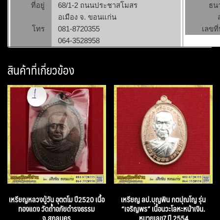
ที่อยู่
68/1-2 ถนนประชาสโมสร
ธน
อเมือง จ. ขอนแก่น
โทร
081-8720355
เลขที่
064-3528958
สินค้าที่เกี่ยวข้อง
เหรียญหลวงปู่วัน อุตตโม ปี2520 เนื้อ
เหรียญ ลป.บุญพิน กตปุณโญ รุ่น
ทองแดง วัดถ้ำอภัยดำรงธรรม
“เจริญพร” เนื้อนวะโลหะหน้าเงิน.
จ.สกลนคร
หมายเลข7 ปี 2554