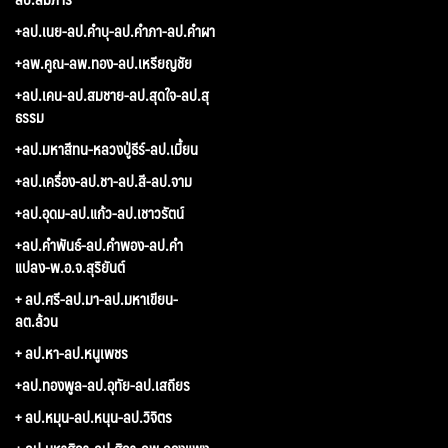
+ลป.เนย-ลป.คำบุ-ลป.คำภา-ลป.คำผา
+ลพ.คูณ-ลพ.ทอง-ลป.เหรียญชัย
+ลป.เคน-ลป.สมชาย-ลป.สุดใจ-ลป.สุ
ธรรม
+ลป.มหาสีทน-หลวงปู่ธีร์-ลป.เมี้ยน
+ลป.เครื่อง-ลป.ชา-ลป.สี-ลป.จาม
+ลป.อุดม-ลป.แก้ว-ลป.เชาวรัตน์
+ลป.คำพันธ์-ลป.คำพอง-ลป.คำ
แปลง-พ.อ.จ.สุริยันต์
+ ลป.ศรี-ลป.มา-ลป.มหาเขียน-
ลต.ล้วน
+ ลป.หา-ลป.หนูเพชร
+ลป.ทองพูล-ลป.อุทัย-ลป.เสถียร
+ ลป.หมุน-ลป.หนุน-ลป.วิจิตร