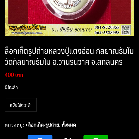
ล็อกเก็ตรูปถ่ายหลวงปู่แตงอ่อน กัลยาณธัมโม
วัดกัลยาณธัมโม อ.วานรนิวาศ จ.สกลนคร
400
มีสินค้า
จำนวน
หยิบใส่ตะกร้า
ล็อก
เก็
ตรู
หมวดหมู่:
+ล็อกเก็ต-รูปถ่าย
,
ทั้งหมด
ป
ถ่าย