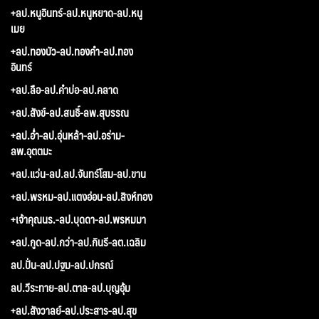
+ลป.หนูอินทร์-ลป.หนูหยาด-ลป.หนู
เมย
+ลป.ทองบัว-ลป.ทองคำ-ลป.ทอง
อินทร์
+ลป.ลือ-ลป.คำบ่อ-ลป.คลาด
+ลป.สังข์-ลป.สนธิ์-ลพ.สุบรรณ
+ลป.อ่ำ-ลป.อุ่นหล้า-ลป.อร่าม-
ลพ.อุตตมะ
+ลป.แว่น-ลป.ลป.จันทร์โสม-ลป.ขาน
+ลป.พรหม-ลป.แตงอ่อน-ลป.สิงห์ทอง
+เจ้าคุณนร.-ลป.บุดดา-ลป.พรหมมา
+ลป.กูด-ลป.กว่า-ลป.กินรี-ลต.เฉลิม
ลป.ปั่น-ลป.ปฐม-ลป.ปกรณ์
ลป.วีระทาย-ลป.ตาล-ลป.บุญอุ้ม
+ลป.สังวาลย์-ลป.ประสาร-ลป.สุข