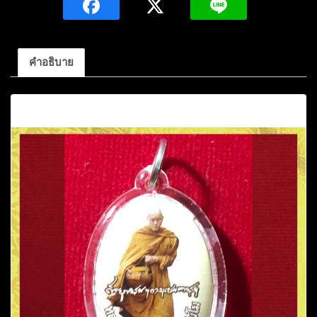
หลวง
ปู่
แตง
คำอธิบาย
อ่อน
กัลยาณ
คำอธิบาย
ธัม
โม
วัด
กัลยาณ
ธัม
โม
อ.วานร
นิ
วาศ
จ.สกลนคร
ชิ้น