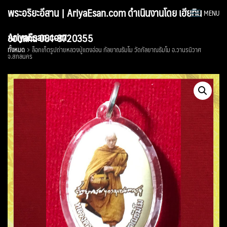
Skip
พระอริยะอีสาน | AriyaEsan.com ดำเนินงานโดย เฮียทิน
MENU
to
content
AriyaEsan.com
ขอนแก่น 081-8720355
ทั้งหมด
ล็อกเก็ตรูปถ่ายหลวงปู่แตงอ่อน กัลยาณธัมโม วัดกัลยาณธัมโม อ.วานรนิวาศ
จ.สกลนคร