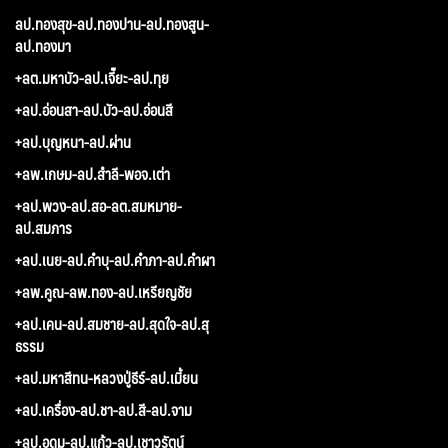
ลป.ทองสุข-ลป.ทองปาน-ลป.ทองสูน-
ลป.ทองมา
+ลต.มหาบัว-ลป.เจี๊ยะ-ลป.ทุย
+ลป.อ่อนสา-ลป.บัว-ลป.อ่อนสี
+ลป.บุญหนา-ลป.ผ่าน
+ลพ.เกษม-ลป.สำลี-พอจ.เต่า
+ลป.พวง-ลป.สอ-ลต.สมหมาย-
ลป.สมภาร
+ลป.เนย-ลป.คำบุ-ลป.คำภา-ลป.คำผา
+ลพ.คูณ-ลพ.ทอง-ลป.เหรียญชัย
+ลป.เคน-ลป.สมชาย-ลป.สุดใจ-ลป.สุ
ธรรม
+ลป.มหาสีทน-หลวงปู่ธีร์-ลป.เมี้ยน
+ลป.เครื่อง-ลป.ชา-ลป.สี-ลป.จาม
+ลป.อุดม-ลป.แก้ว-ลป.เชาวรัตน์