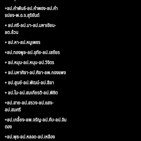
+ลป.คำพันธ์-ลป.คำพอง-ลป.คำ
แปลง-พ.อ.จ.สุริยันต์
+ ลป.ศรี-ลป.มา-ลป.มหาเขียน-
ลต.ล้วน
+ ลป.หา-ลป.หนูเพชร
+ลป.ทองพูล-ลป.อุทัย-ลป.เสถียร
+ ลป.หมุน-ลป.หนุน-ลป.วิจิตร
+ ลป.มหาศิลา-ลป.ศิลา-ลพ.กองแพง
+ ลป.สูนย์-ลป.พัฒน์-ลป.สีลา
+ ลป.ไม-ลป.สมเกียรติ-ลป.พิชิต
+ลป.สาย-ลป.สรวง-ลป.แสง-
ลป.สมศรี
+ลป.เกลี้ยง-ลพ.จรัญ-ลป.คีบ-ลป.อิน
ตอง
+ลป.พุธ-ลป.หลอด-ลป.เหลือง