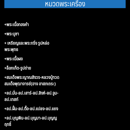
หมวดพระเครื่อง
+พระเนื้อทองคำ
+พระบูชา
+ เหรียญและพระกริ่ง รูปหล่อ
พระพุทธ
+พระเนื้อผง
+ล็อกเก็ต-รูปถ่าย
+สมเด็จพระญาณสังวร-หลวงปู่ทวด
สมเด็จพุฒาจารย์(อาจ อาสภเถระ)
+ลป.มั่น-ลป.เสาร์-ลป.สิงห์-ลป.จูม-
ลป.เทสก์
+ลป.ฝั้น-ลป.ตื้อ-ลป.แปลง-ลป.แยง
+ลป.บุญพิน-ลป.บุญมา-ลป.บุญญ
ฤทธิ์