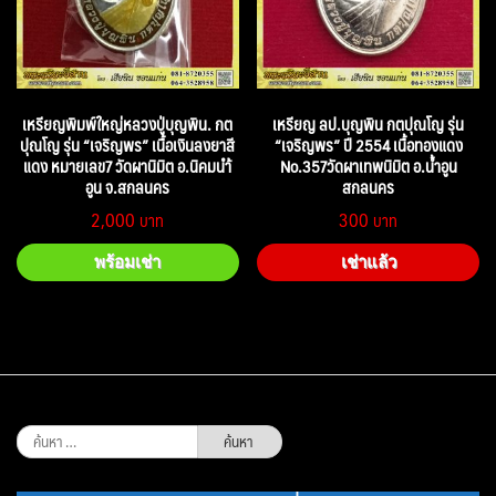
เหรียญพิมพ์ใหญ่หลวงปู่บุญพิน. กต
เหรียญ ลป.บุญพิน กตปุณโญ รุ่น
ปุณโญ รุ่น “เจริญพร” เนื้อเงินลงยาสี
“เจริญพร” ปี 2554 เนื้อทองแดง
แดง หมายเลข7 วัดผานิมิต อ.นิคมนำ้
No.357วัดผาเทพนิมิต อ.น้ำอูน
อูน จ.สกลนคร
สกลนคร
2,000
300
พร้อมเช่า
เช่าแล้ว
ค้นหา
สำหรับ: