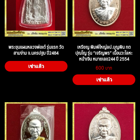
พระขุนแผนหลวงพ่อเต๋ รุ่นแรก วัด
เหรียญ พิมพ์ใหญ่ลป.บุญพิน กต
สามง่าม จ.นครปฐม ปี2484
ปุณโญ รุ่น “เจริญพร” เนื้อนวะโลหะ
หน้าเงิน หมายเลข244 ปี 2554
600
เช่าแล้ว
เช่าแล้ว