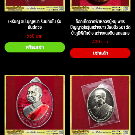
เหรียญ ลป.บุญหนา ธัมมทินโน รุ่น
ล็อกเก็ตฉากฟ้าหลวงปู่หนูเพชร
ยันต์ดวง
ปัญญาวุโธรุ่นสร้างบารมี90ปี2561 วัด
ป่าภูมิพิทักษ์ อ.สว่างแดงดิน สกลนคร
550
400
พร้อมเช่า
เช่าแล้ว