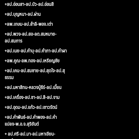
+ลป.อ่อนสา-ลป.บัว-ลป.อ่อนสี
+ลป.บุญหนา-ลป.ผ่าน
+ลพ.เกษม-ลป.สำลี-พอจ.เต่า
+ลป.พวง-ลป.สอ-ลต.สมหมาย-
ลป.สมภาร
+ลป.เนย-ลป.คำบุ-ลป.คำภา-ลป.คำผา
+ลพ.คูณ-ลพ.ทอง-ลป.เหรียญชัย
+ลป.เคน-ลป.สมชาย-ลป.สุดใจ-ลป.สุ
ธรรม
+ลป.มหาสีทน-หลวงปู่ธีร์-ลป.เมี้ยน
+ลป.เครื่อง-ลป.ชา-ลป.สี-ลป.จาม
+ลป.อุดม-ลป.แก้ว-ลป.เชาวรัตน์
+ลป.คำพันธ์-ลป.คำพอง-ลป.คำ
แปลง-พ.อ.จ.สุริยันต์
+ ลป.ศรี-ลป.มา-ลป.มหาเขียน-