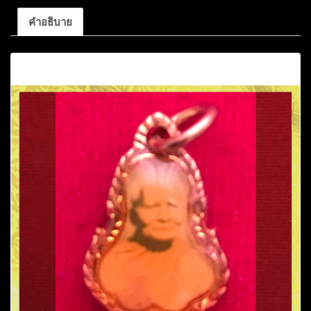
จิณโณ
คำอธิบาย
ด้าน
หลัง
คำอธิบาย
รูป
เหมือน
พระพุทธเจ้า
ไม่
ทราบ
ที่มา
ชิ้น