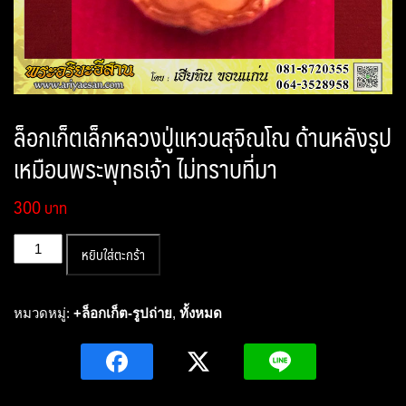
ล็อกเก็ตเล็กหลวงปู่แหวนสุจิณโณ ด้านหลังรูป
เหมือนพระพุทธเจ้า ไม่ทราบที่มา
300
จำนวน
หยิบใส่ตะกร้า
ล็อก
เก็ต
เล็ก
หมวดหมู่:
+ล็อกเก็ต-รูปถ่าย
,
ทั้งหมด
หลวง
ปู่
แหวน
สุ