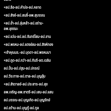
+ลป.ลือ-ลป.คำบ่อ-ลป.คลาด
+ลป.สังข์-ลป.สนธิ์-ลพ.สุบรรณ
+ลป.อ่ำ-ลป.อุ่นหล้า-ลป.อร่าม-
ลพ.อุตตมะ
+ลป.แว่น-ลป.ลป.จันทร์โสม-ลป.ขาน
+ลป.พรหม-ลป.แตงอ่อน-ลป.สิงห์ทอง
+เจ้าคุณนร.-ลป.บุดดา-ลป.พรหมมา
+ลป.กูด-ลป.กว่า-ลป.กินรี-ลต.เฉลิม
ลป.ปั่น-ลป.ปฐม-ลป.ปกรณ์
ลป.วีระทาย-ลป.ตาล-ลป.บุญอุ้ม
+ลป.สังวาลย์-ลป.ประสาร-ลป.สุข
ลพ.เจริญ-ลพ.ชาตรี-ลป.เสน-ลป.แสน
ลป.บรรณ-ลป.บุญเกิด-ลป.บุญรักษ์
ลป.อว้าน-ลป.บุญกู้-ลป.ทูล