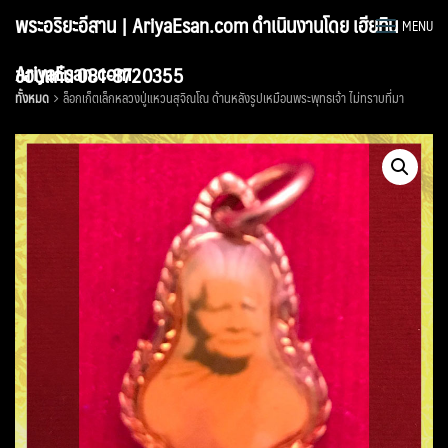
Skip
พระอริยะอีสาน | AriyaEsan.com ดำเนินงานโดย เฮียทิน
MENU
to
content
AriyaEsan.com
ขอนแก่น 081-8720355
ทั้งหมด
ล็อกเก็ตเล็กหลวงปู่แหวนสุจิณโณ ด้านหลังรูปเหมือนพระพุทธเจ้า ไม่ทราบที่มา