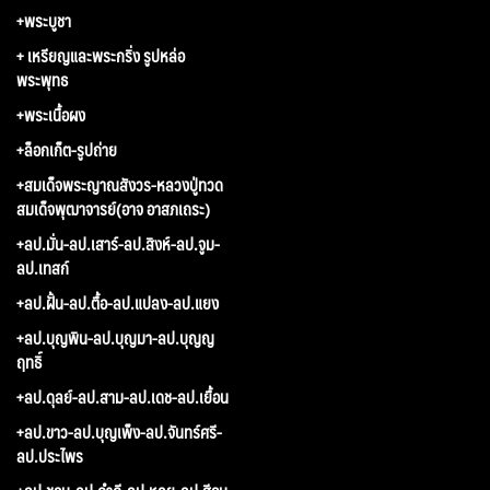
+พระบูชา
+ เหรียญและพระกริ่ง รูปหล่อ
พระพุทธ
+พระเนื้อผง
+ล็อกเก็ต-รูปถ่าย
+สมเด็จพระญาณสังวร-หลวงปู่ทวด
สมเด็จพุฒาจารย์(อาจ อาสภเถระ)
+ลป.มั่น-ลป.เสาร์-ลป.สิงห์-ลป.จูม-
ลป.เทสก์
+ลป.ฝั้น-ลป.ตื้อ-ลป.แปลง-ลป.แยง
+ลป.บุญพิน-ลป.บุญมา-ลป.บุญญ
ฤทธิ์
+ลป.ดุลย์-ลป.สาม-ลป.เดช-ลป.เยื้อน
+ลป.ขาว-ลป.บุญเพ็ง-ลป.จันทร์ศรี-
ลป.ประไพร