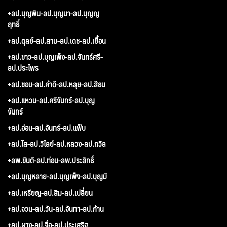
+ลป.บุญพิน-ลป.บุญมา-ลป.บุญญ
ฤทธิ์
+ลป.ดุลย์-ลป.สาม-ลป.เดช-ลป.เยื้อน
+ลป.ขาว-ลป.บุญเพ็ง-ลป.จันทร์ศรี-
ลป.ประไพร
+ลป.ชอบ-ลป.คำดี-ลป.หลุย-ลป.สีธน
+ลป.แหวน-ลป.ศรีจันทร์-ลป.บุญ
จันทร์
+ลป.อ่อน-ลป.จันทร์-ลป.แฟ็บ
+ลป.โส-ลป.วิไลย์-ลป.หลวง-ลป.ถวิล
+ลพ.ขันตี-ลป.ท่อน-ลพ.ประสิทธิ์
+ลป.บุญหลาย-ลป.บุญเพ็ง-ลป.บุญมี
+ลป.เหรียญ-ลป.สิม-ลป.เปลี่ยน
+ลป.จวน-ลป.วัน-ลป.จันทา-ลป.ก้าน
+ลป.ผาง-ลป.จื่อ-ลป.ประเสริฐ