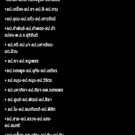
+ลป.เครื่อง-ลป.ชา-ลป.สี-ลป.จาม
+ลป.อุดม-ลป.แก้ว-ลป.เชาวรัตน์
+ลป.คำพันธ์-ลป.คำพอง-ลป.คำ
แปลง-พ.อ.จ.สุริยันต์
+ ลป.ศรี-ลป.มา-ลป.มหาเขียน-
ลต.ล้วน
+ ลป.หา-ลป.หนูเพชร
+ลป.ทองพูล-ลป.อุทัย-ลป.เสถียร
+ ลป.หมุน-ลป.หนุน-ลป.วิจิตร
+ ลป.มหาศิลา-ลป.ศิลา-ลพ.กองแพง
+ ลป.สูนย์-ลป.พัฒน์-ลป.สีลา
+ ลป.ไม-ลป.สมเกียรติ-ลป.พิชิต
+ลป.สาย-ลป.สรวง-ลป.แสง-
ลป.สมศรี
+ลป.เกลี้ยง-ลพ.จรัญ-ลป.คีบ-ลป.อิน