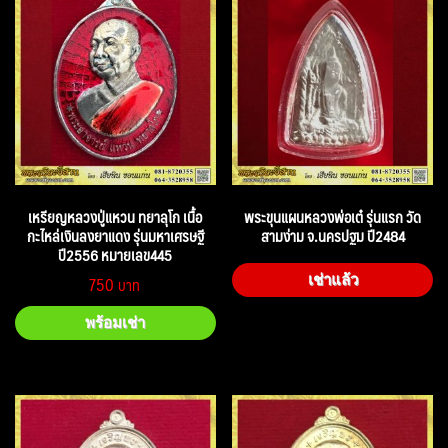
เหรียญหลวงปู่แหวน ทยาลุโก เนื้อ
พระขุนแผนหลวงพ่อเต๋ รุ่นแรก วัด
กะไหล่เงินลงยาแดง รุ่นมหาเศรษฐี
สามง่าม จ.นครปฐม ปี2484
ปี2556 หมายเลข445
750
เช่าแล้ว
พร้อมเช่า