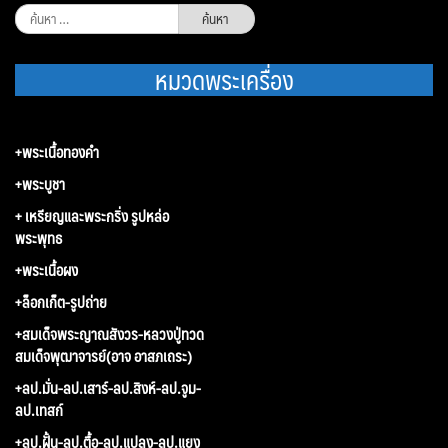
ค้นหา
สำหรับ:
หมวดพระเครื่อง
+พระเนื้อทองคำ
+พระบูชา
+ เหรียญและพระกริ่ง รูปหล่อ
พระพุทธ
+พระเนื้อผง
+ล็อกเก็ต-รูปถ่าย
+สมเด็จพระญาณสังวร-หลวงปู่ทวด
สมเด็จพุฒาจารย์(อาจ อาสภเถระ)
+ลป.มั่น-ลป.เสาร์-ลป.สิงห์-ลป.จูม-
ลป.เทสก์
+ลป.ฝั้น-ลป.ตื้อ-ลป.แปลง-ลป.แยง