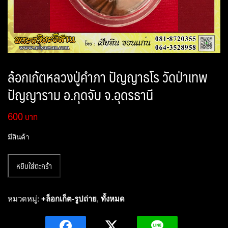
ล้อกเก้ตหลวงปู่คำภา ปัญญาธโร วัดป่าเทพ
ปัญญาราม อ.กุดจับ จ.อุดรธานี
600
มีสินค้า
จำนวน
หยิบใส่ตะกร้า
ล้อ
ก
เก้ต
หมวดหมู่:
+ล็อกเก็ต-รูปถ่าย
,
ทั้งหมด
หลวง
ปู่