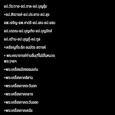
ลป.วีระทาย-ลป.ตาล-ลป.บุญอุ้ม
+ลป.สังวาลย์-ลป.ประสาร-ลป.สุข
ลพ.เจริญ-ลพ.ชาตรี-ลป.เสน-ลป.แสน
ลป.บรรณ-ลป.บุญเกิด-ลป.บุญรักษ์
ลป.อว้าน-ลป.บุญกู้-ลป.ทูล
+เหรียญที่ระลึก ธนบัตร สตางค์
+ พระคณาจารย์ท่านอื่น(ที่ไม่มีในหมวด
พระ)ฯลฯ
+พระเครื่องเมืองขอนแก่น
+พระเครื่องภาคอีสาน
+พระเครื่องภาคตะวันตก
+พระเครื่องภาคกลาง
+พระเครื่องภาคตะวันออก
+พระเครื่องภาคเหนือ