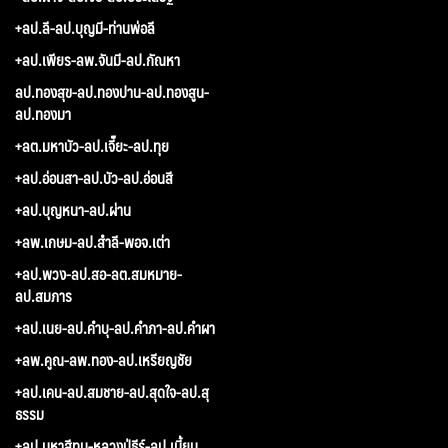
+ลป.ลี-ลป.บุญมี-ท่านพ่อลี
+ลป.เพียร-ลพ.จันมี-ลป.กัณหา
ลป.ทองสุข-ลป.ทองปาน-ลป.ทองสูน-
ลป.ทองมา
+ลต.มหาบัว-ลป.เจี๊ยะ-ลป.ทุย
+ลป.อ่อนสา-ลป.บัว-ลป.อ่อนสี
+ลป.บุญหนา-ลป.ผ่าน
+ลพ.เกษม-ลป.สำลี-พอจ.เต่า
+ลป.พวง-ลป.สอ-ลต.สมหมาย-
ลป.สมภาร
+ลป.เนย-ลป.คำบุ-ลป.คำภา-ลป.คำผา
+ลพ.คูณ-ลพ.ทอง-ลป.เหรียญชัย
+ลป.เคน-ลป.สมชาย-ลป.สุดใจ-ลป.สุ
ธรรม
+ลป.มหาสีทน-หลวงปู่ธีร์-ลป.เมี้ยน