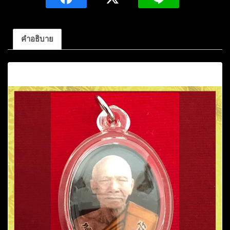
คำภา
ปัญญา
ธโร
คำอธิบาย
วัด
ป่า
คำอธิบาย
เทพ
ปัญญา
ราม
อ.กุดจับ
จ.อุดรธานี
ชิ้น