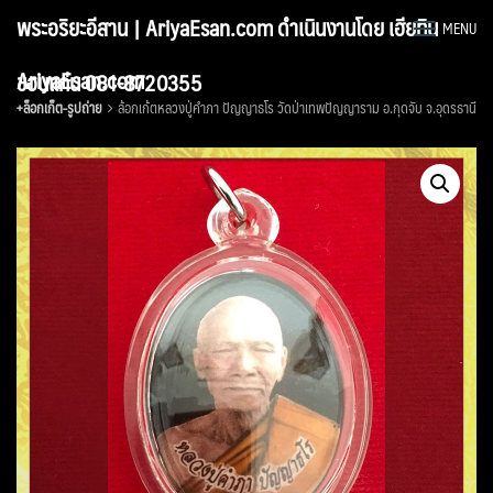
Skip
พระอริยะอีสาน | AriyaEsan.com ดำเนินงานโดย เฮียทิน
MENU
to
content
AriyaEsan.com
ขอนแก่น 081-8720355
+ล็อกเก็ต-รูปถ่าย
ล้อกเก้ตหลวงปู่คำภา ปัญญาธโร วัดป่าเทพปัญญาราม อ.กุดจับ จ.อุดรธานี