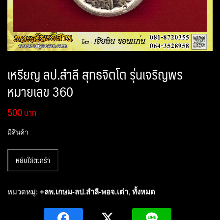
เหรียญ ลป.สำลี สุทธจิตโต รุ่นเจริญพร
หมายเลข 360
500
มีสินค้า
จำนวน
หยิบใส่ตะกร้า
เหรียญ
ลป.สำลี
สุทธ
หมวดหมู่:
+ลพ.เกษม-ลป.สำลี-พอจ.เต่า
,
ทั้งหมด
จิต
โต