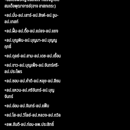
สมเด็จพุฒาจารย์(อาจ อาสภเถระ)
+ลป.มั่น-ลป.เสาร์-ลป.สิงห์-ลป.จูม-
ลป.เทสก์
+ลป.ฝั้น-ลป.ตื้อ-ลป.แปลง-ลป.แยง
+ลป.บุญพิน-ลป.บุญมา-ลป.บุญญ
ฤทธิ์
+ลป.ดุลย์-ลป.สาม-ลป.เดช-ลป.เยื้อน
+ลป.ขาว-ลป.บุญเพ็ง-ลป.จันทร์ศรี-
ลป.ประไพร
+ลป.ชอบ-ลป.คำดี-ลป.หลุย-ลป.สีธน
+ลป.แหวน-ลป.ศรีจันทร์-ลป.บุญ
จันทร์
+ลป.อ่อน-ลป.จันทร์-ลป.แฟ็บ
+ลป.โส-ลป.วิไลย์-ลป.หลวง-ลป.ถวิล
+ลพ.ขันตี-ลป.ท่อน-ลพ.ประสิทธิ์