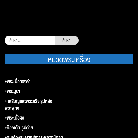
ค้นหา
สำหรับ:
หมวดพระเครื่อง
+พระเนื้อทองคำ
+พระบูชา
+ เหรียญและพระกริ่ง รูปหล่อ
พระพุทธ
+พระเนื้อผง
+ล็อกเก็ต-รูปถ่าย
+สมเด็จพระญาณสังวร-หลวงปู่ทวด