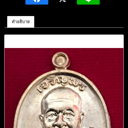
รุ่น
เจริญพร
หมายเลข
คำอธิบาย
360
ชิ้น
คำอธิบาย