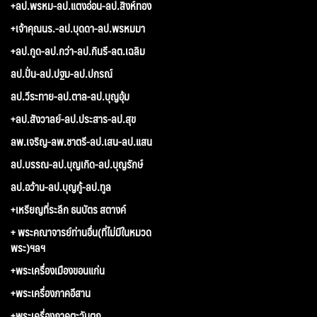
+ลป.พรหม-ลป.แตงอ่อน-ลป.สิงห์ทอง
+เจ้าคุณนร.-ลป.บุดดา-ลป.พรหมมา
+ลป.กูด-ลป.กว่า-ลป.กินรี-ลต.เฉลิม
ลป.ปั่น-ลป.ปฐม-ลป.ปกรณ์
ลป.วีระทาย-ลป.ตาล-ลป.บุญอุ้ม
+ลป.สังวาลย์-ลป.ประสาร-ลป.สุข
ลพ.เจริญ-ลพ.ชาตรี-ลป.เสน-ลป.แสน
ลป.บรรณ-ลป.บุญเกิด-ลป.บุญรักษ์
ลป.อว้าน-ลป.บุญกู้-ลป.ทูล
+เหรียญที่ระลึก ธนบัตร สตางค์
+ พระคณาจารย์ท่านอื่น(ที่ไม่มีในหมวด
พระ)ฯลฯ
+พระเครื่องเมืองขอนแก่น
+พระเครื่องภาคอีสาน
+พระเครื่องภาคตะวันตก