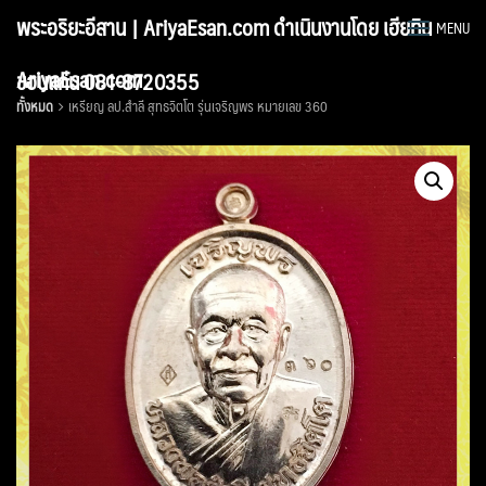
Skip
พระอริยะอีสาน | AriyaEsan.com ดำเนินงานโดย เฮียทิน
MENU
to
content
AriyaEsan.com
ขอนแก่น 081-8720355
ทั้งหมด
เหรียญ ลป.สำลี สุทธจิตโต รุ่นเจริญพร หมายเลข 360