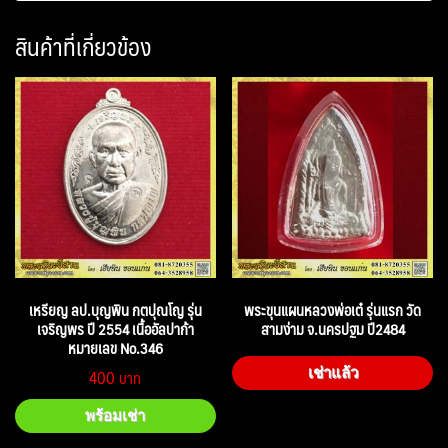
สินค้าที่เกี่ยวข้อง
เหรียญ ลป.บุญพิน กตปุณโญ รุ่น
พระขุนแผนหลวงพ่อเต๋ รุ่นแรก วัด
เจริญพร ปี 2554 เนื้ออัลปาก้า
สามง่าม จ.นครปฐม ปี2484
หมายเลข No.346
400
เช่าแล้ว
พร้อมเช่า