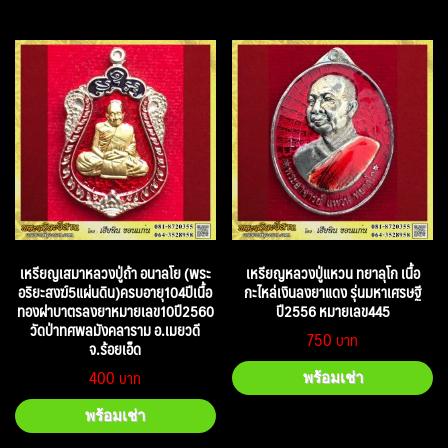
เหรียญเสมาหลวงปู่ถ้า อนาลโย (พระ
เหรียญหลวงปู่แหวน ทยาลุโก เนื้อ
อริยะสงฆ์5แผ่นดิน)ครบอายุ104ปีเนื้อ
กะไหล่เงินลงยาแดง รุ่นมหาเศรษฐี
ทองฝาบาตรลงยาหมายเลข10ปี2560
ปี2556 หมายเลข445
วัดป่าทศพลมังคลาราม อ.เมยวดี
750
จ.ร้อยเอ็ด
400
พร้อมเช่า
พร้อมเช่า