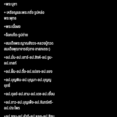
+พระบูชา
+ เหรียญและพระกริ่ง รูปหล่อ
พระพุทธ
+พระเนื้อผง
+ล็อกเก็ต-รูปถ่าย
+สมเด็จพระญาณสังวร-หลวงปู่ทวด
สมเด็จพุฒาจารย์(อาจ อาสภเถระ)
+ลป.มั่น-ลป.เสาร์-ลป.สิงห์-ลป.จูม-
ลป.เทสก์
+ลป.ฝั้น-ลป.ตื้อ-ลป.แปลง-ลป.แยง
+ลป.บุญพิน-ลป.บุญมา-ลป.บุญญ
ฤทธิ์
+ลป.ดุลย์-ลป.สาม-ลป.เดช-ลป.เยื้อน
+ลป.ขาว-ลป.บุญเพ็ง-ลป.จันทร์ศรี-
ลป.ประไพร
+ลป.ชอบ-ลป.คำดี-ลป.หลุย-ลป.สีธน