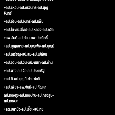
+ลป.แหวน-ลป.ศรีจันทร์-ลป.บุญ
จันทร์
+ลป.อ่อน-ลป.จันทร์-ลป.แฟ็บ
+ลป.โส-ลป.วิไลย์-ลป.หลวง-ลป.ถวิล
+ลพ.ขันตี-ลป.ท่อน-ลพ.ประสิทธิ์
+ลป.บุญหลาย-ลป.บุญเพ็ง-ลป.บุญมี
+ลป.เหรียญ-ลป.สิม-ลป.เปลี่ยน
+ลป.จวน-ลป.วัน-ลป.จันทา-ลป.ก้าน
+ลป.ผาง-ลป.จื่อ-ลป.ประเสริฐ
+ลป.ลี-ลป.บุญมี-ท่านพ่อลี
+ลป.เพียร-ลพ.จันมี-ลป.กัณหา
ลป.ทองสุข-ลป.ทองปาน-ลป.ทองสูน-
ลป.ทองมา
+ลต.มหาบัว-ลป.เจี๊ยะ-ลป.ทุย