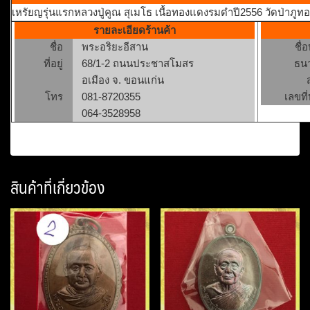
เหรัยญรุ่นแรกหลวงปู่คูณ สุเมโธ เนื้อทองแดงรมดำปี2556 วัดป่าภูทอง
รายละเอียดร้านค้า
ชื่อ
พระอริยะอีสาน
ชื่
ที่อยู่
68/1-2 ถนนประชาสโมสร
ธน
อเมือง จ. ขอนแก่น
โทร
081-8720355
เลขที่
064-3528958
สินค้าที่เกี่ยวข้อง