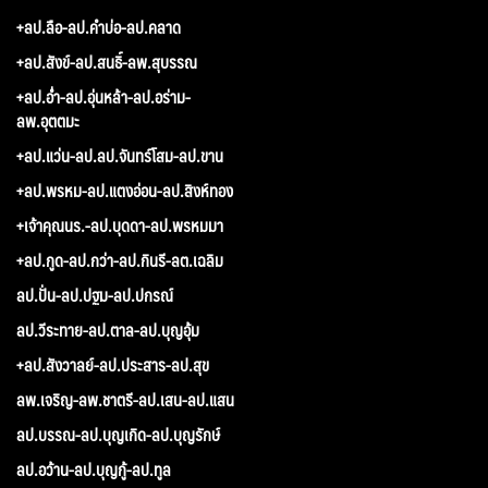
+ลป.ลือ-ลป.คำบ่อ-ลป.คลาด
+ลป.สังข์-ลป.สนธิ์-ลพ.สุบรรณ
+ลป.อ่ำ-ลป.อุ่นหล้า-ลป.อร่าม-
ลพ.อุตตมะ
+ลป.แว่น-ลป.ลป.จันทร์โสม-ลป.ขาน
+ลป.พรหม-ลป.แตงอ่อน-ลป.สิงห์ทอง
+เจ้าคุณนร.-ลป.บุดดา-ลป.พรหมมา
+ลป.กูด-ลป.กว่า-ลป.กินรี-ลต.เฉลิม
ลป.ปั่น-ลป.ปฐม-ลป.ปกรณ์
ลป.วีระทาย-ลป.ตาล-ลป.บุญอุ้ม
+ลป.สังวาลย์-ลป.ประสาร-ลป.สุข
ลพ.เจริญ-ลพ.ชาตรี-ลป.เสน-ลป.แสน
ลป.บรรณ-ลป.บุญเกิด-ลป.บุญรักษ์
ลป.อว้าน-ลป.บุญกู้-ลป.ทูล