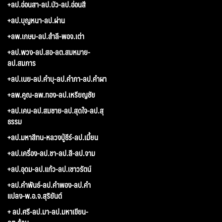
+ลป.อ่อนสา-ลป.บัว-ลป.อ่อนสี
+ลป.บุญหนา-ลป.ผ่าน
+ลพ.เกษม-ลป.สำลี-พอจ.เต่า
+ลป.พวง-ลป.สอ-ลต.สมหมาย-
ลป.สมภาร
+ลป.เนย-ลป.คำบุ-ลป.คำภา-ลป.คำผา
+ลพ.คูณ-ลพ.ทอง-ลป.เหรียญชัย
+ลป.เคน-ลป.สมชาย-ลป.สุดใจ-ลป.สุ
ธรรม
+ลป.มหาสีทน-หลวงปู่ธีร์-ลป.เมี้ยน
+ลป.เครื่อง-ลป.ชา-ลป.สี-ลป.จาม
+ลป.อุดม-ลป.แก้ว-ลป.เชาวรัตน์
+ลป.คำพันธ์-ลป.คำพอง-ลป.คำ
แปลง-พ.อ.จ.สุริยันต์
+ ลป.ศรี-ลป.มา-ลป.มหาเขียน-