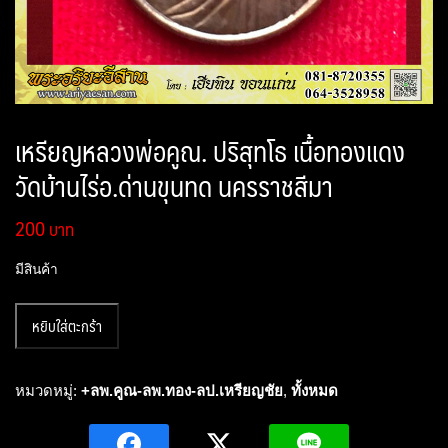
เหรียญหลวงพ่อคูณ. ปริสุทโธ เนื้อทองแดง
วัดบ้านไร่อ.ด่านขุนทด นครราชสีมา
200
มีสินค้า
จำนวน
หยิบใส่ตะกร้า
เหรียญ
หลวง
พ่อ
หมวดหมู่:
+ลพ.คูณ-ลพ.ทอง-ลป.เหรียญชัย
,
ทั้งหมด
คูณ.
ปริ