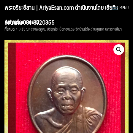
Skip
พระอริยะอีสาน | AriyaEsan.com ดำเนินงานโดย เฮียทิน
MENU
to
content
AriyaEsan.com
ขอนแก่น 081-8720355
ทั้งหมด
เหรียญหลวงพ่อคูณ. ปริสุทโธ เนื้อทองแดง วัดบ้านไร่อ.ด่านขุนทด นครราชสีมา