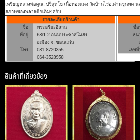
เหรียญหลวงพ่อคูณ. ปริสุทโธ เนื้อทองแดง วัดบ้านไร่อ.ด่านขุนทด นค
สภาพซองพลาสติกเดิมๆครับ
รายละเอียดร้านค้า
ชื่อ
พระอริยะอีสาน
ชื่
ที่อยู่
68/1-2 ถนนประชาสโมสร
ธน
อเมือง จ. ขอนแก่น
โทร
081-8720355
เลขที่
064-3528958
สินค้าที่เกี่ยวข้อง