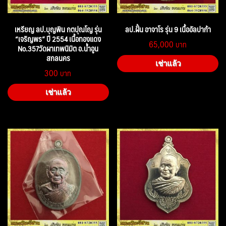
เหรียญ ลป.บุญพิน กตปุณโญ รุ่น
ลป.ฝั้น อาจาโร รุ่น 9 เนื้ออัลปาก้า
“เจริญพร” ปี 2554 เนื้อทองแดง
65,000
No.357วัดผาเทพนิมิต อ.น้ำอูน
สกลนคร
เช่าแล้ว
300
เช่าแล้ว