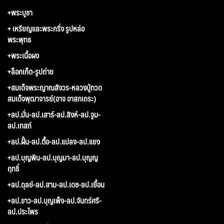
+พระบูชา
+ เหรียญและพระกริ่ง รูปหล่อ
พระพุทธ
+พระเนื้อผง
+ล็อกเก็ต-รูปถ่าย
+สมเด็จพระญาณสังวร-หลวงปู่ทวด
สมเด็จพุฒาจารย์(อาจ อาสภเถระ)
+ลป.มั่น-ลป.เสาร์-ลป.สิงห์-ลป.จูม-
ลป.เทสก์
+ลป.ฝั้น-ลป.ตื้อ-ลป.แปลง-ลป.แยง
+ลป.บุญพิน-ลป.บุญมา-ลป.บุญญ
ฤทธิ์
+ลป.ดุลย์-ลป.สาม-ลป.เดช-ลป.เยื้อน
+ลป.ขาว-ลป.บุญเพ็ง-ลป.จันทร์ศรี-
ลป.ประไพร