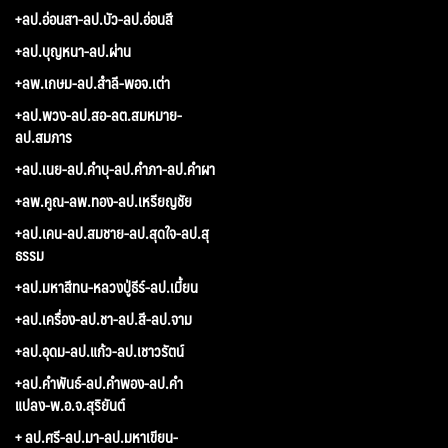
+ลป.อ่อนสา-ลป.บัว-ลป.อ่อนสี
+ลป.บุญหนา-ลป.ผ่าน
+ลพ.เกษม-ลป.สำลี-พอจ.เต่า
+ลป.พวง-ลป.สอ-ลต.สมหมาย-
ลป.สมภาร
+ลป.เนย-ลป.คำบุ-ลป.คำภา-ลป.คำผา
+ลพ.คูณ-ลพ.ทอง-ลป.เหรียญชัย
+ลป.เคน-ลป.สมชาย-ลป.สุดใจ-ลป.สุ
ธรรม
+ลป.มหาสีทน-หลวงปู่ธีร์-ลป.เมี้ยน
+ลป.เครื่อง-ลป.ชา-ลป.สี-ลป.จาม
+ลป.อุดม-ลป.แก้ว-ลป.เชาวรัตน์
+ลป.คำพันธ์-ลป.คำพอง-ลป.คำ
แปลง-พ.อ.จ.สุริยันต์
+ ลป.ศรี-ลป.มา-ลป.มหาเขียน-