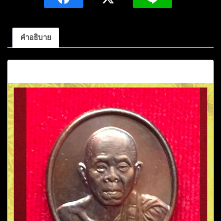
สุ
ทโธ
เนื้อ
คำอธิบาย
ทองแดง
วัด
คำอธิบาย
บ้าน
ไร่อ.ด่านขุนทด
นครราชสีมา
ชิ้น