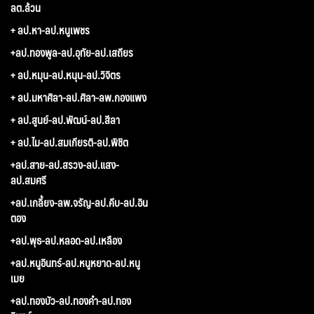
ลต.ล้วน
+ ลป.หา-ลป.หนูเพชร
+ลป.ทองพูล-ลป.อุทัย-ลป.เสถียร
+ ลป.หมุน-ลป.หนุน-ลป.วิจิตร
+ ลป.มหาศิลา-ลป.ศิลา-ลพ.กองแพง
+ ลป.สูนย์-ลป.พัฒน์-ลป.สีลา
+ ลป.ไม-ลป.สมเกียรติ-ลป.พิชิต
+ลป.สาย-ลป.สรวง-ลป.แสง-
ลป.สมศรี
+ลป.เกลี้ยง-ลพ.จรัญ-ลป.คีบ-ลป.อิน
ตอง
+ลป.พุธ-ลป.หลอด-ลป.เหลือง
+ลป.หนูอินทร์-ลป.หนูหยาด-ลป.หนู
เมย
+ลป.ทองบัว-ลป.ทองคำ-ลป.ทอง