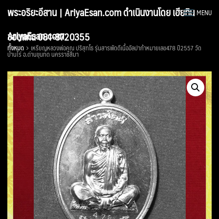
Skip
พระอริยะอีสาน | AriyaEsan.com ดำเนินงานโดย เฮียทิน
MENU
to
content
AriyaEsan.com
ขอนแก่น 081-8720355
ทั้งหมด
เหรียญหลวงพ่อคูณ ปริสุทโธ รุ่นสารพัดดีเนื้ออัลปาก้าหมายเลข478 ปี2557 วัด
บ้านไร่ อ.ด่านขุนทด นครราชสีมา