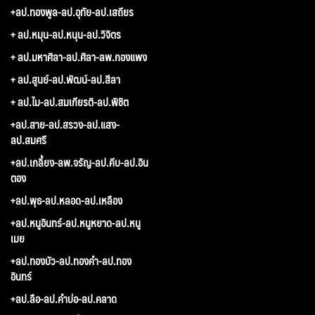
+ลป.ทองพูล-ลป.อุทัย-ลป.เสถียร
+ ลป.หมุน-ลป.หนุน-ลป.วิจิตร
+ ลป.มหาศิลา-ลป.ศิลา-ลพ.กองแพง
+ ลป.สูนย์-ลป.พัฒน์-ลป.สีลา
+ ลป.ไม-ลป.สมเกียรติ-ลป.พิชิต
+ลป.สาย-ลป.สรวง-ลป.แสง-
ลป.สมศรี
+ลป.เกลี้ยง-ลพ.จรัญ-ลป.คีบ-ลป.อิน
ตอง
+ลป.พุธ-ลป.หลอด-ลป.เหลือง
+ลป.หนูอินทร์-ลป.หนูหยาด-ลป.หนู
เมย
+ลป.ทองบัว-ลป.ทองคำ-ลป.ทอง
อินทร์
+ลป.ลือ-ลป.คำบ่อ-ลป.คลาด