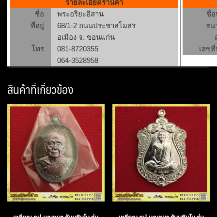
รายละเอียดร้านค้า
ชื่อ
พระอริยะอีสาน
ชื่
ที่อยู่
68/1-2 ถนนประชาสโมสร
ธน
อเมือง จ. ขอนแก่น
โทร
081-8720355
เลขที่
064-3528958
สินค้าที่เกี่ยวข้อง