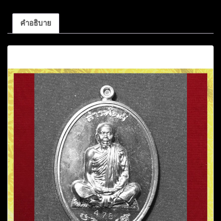
คำอธิบาย
คำอธิบาย