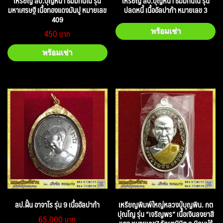
เหรียญ ลป.บุญหนา ธัมมทินโน รุ่น
เหรียญ ลป.บุญหนา ธัมมทินโน รุ่น
มหาเศรษฐี เนื้อทองแดงมันปู หมายเลข
ปลดหนี้ เนื้ออัลปาก้า หมายเลข 3
409
450
พร้อมเช่า
พร้อมเช่า
ลป.ฝั้น อาจาโร รุ่น 9 เนื้ออัลปาก้า
เหรียญพิมพ์ใหญ่หลวงปู่บุญพิน. กต
ปุณโญ รุ่น “เจริญพร” เนื้อเงินลงยาสี
65,000