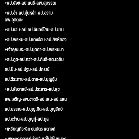
+ลป.สังข์-ลป.สนธิ์-ลพ.สุบรรณ
+ลป.อ่ำ-ลป.อุ่นหล้า-ลป.อร่าม-
ลพ.อุตตมะ
+ลป.แว่น-ลป.ลป.จันทร์โสม-ลป.ขาน
+ลป.พรหม-ลป.แตงอ่อน-ลป.สิงห์ทอง
+เจ้าคุณนร.-ลป.บุดดา-ลป.พรหมมา
+ลป.กูด-ลป.กว่า-ลป.กินรี-ลต.เฉลิม
ลป.ปั่น-ลป.ปฐม-ลป.ปกรณ์
ลป.วีระทาย-ลป.ตาล-ลป.บุญอุ้ม
+ลป.สังวาลย์-ลป.ประสาร-ลป.สุข
ลพ.เจริญ-ลพ.ชาตรี-ลป.เสน-ลป.แสน
ลป.บรรณ-ลป.บุญเกิด-ลป.บุญรักษ์
ลป.อว้าน-ลป.บุญกู้-ลป.ทูล
+เหรียญที่ระลึก ธนบัตร สตางค์
+ พระคณาจารย์ท่านอื่น(ที่ไม่มีในหมวด