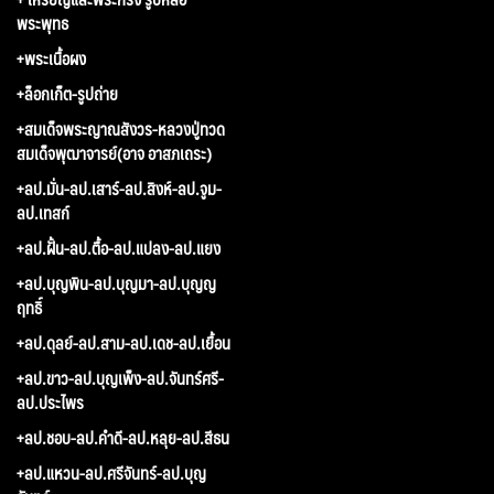
พระพุทธ
+พระเนื้อผง
+ล็อกเก็ต-รูปถ่าย
+สมเด็จพระญาณสังวร-หลวงปู่ทวด
สมเด็จพุฒาจารย์(อาจ อาสภเถระ)
+ลป.มั่น-ลป.เสาร์-ลป.สิงห์-ลป.จูม-
ลป.เทสก์
+ลป.ฝั้น-ลป.ตื้อ-ลป.แปลง-ลป.แยง
+ลป.บุญพิน-ลป.บุญมา-ลป.บุญญ
ฤทธิ์
+ลป.ดุลย์-ลป.สาม-ลป.เดช-ลป.เยื้อน
+ลป.ขาว-ลป.บุญเพ็ง-ลป.จันทร์ศรี-
ลป.ประไพร
+ลป.ชอบ-ลป.คำดี-ลป.หลุย-ลป.สีธน
+ลป.แหวน-ลป.ศรีจันทร์-ลป.บุญ