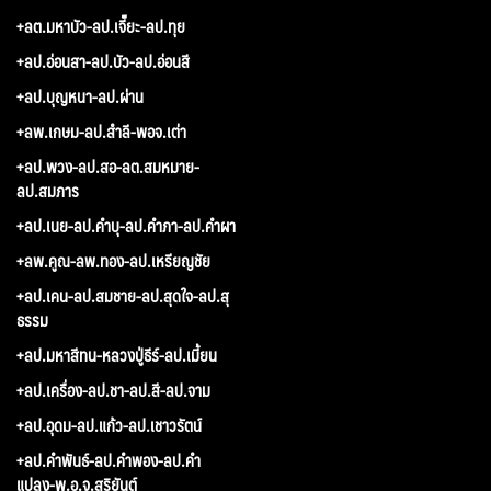
+ลต.มหาบัว-ลป.เจี๊ยะ-ลป.ทุย
+ลป.อ่อนสา-ลป.บัว-ลป.อ่อนสี
+ลป.บุญหนา-ลป.ผ่าน
+ลพ.เกษม-ลป.สำลี-พอจ.เต่า
+ลป.พวง-ลป.สอ-ลต.สมหมาย-
ลป.สมภาร
+ลป.เนย-ลป.คำบุ-ลป.คำภา-ลป.คำผา
+ลพ.คูณ-ลพ.ทอง-ลป.เหรียญชัย
+ลป.เคน-ลป.สมชาย-ลป.สุดใจ-ลป.สุ
ธรรม
+ลป.มหาสีทน-หลวงปู่ธีร์-ลป.เมี้ยน
+ลป.เครื่อง-ลป.ชา-ลป.สี-ลป.จาม
+ลป.อุดม-ลป.แก้ว-ลป.เชาวรัตน์
+ลป.คำพันธ์-ลป.คำพอง-ลป.คำ
แปลง-พ.อ.จ.สุริยันต์