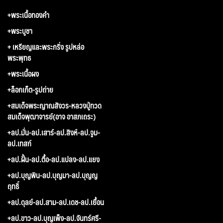
+พระเนื้อทองคำ
+พระบูชา
+ เหรียญและพระกริ่ง รูปหล่อ
พระพุทธ
+พระเนื้อผง
+ล็อกเก็ต-รูปถ่าย
+สมเด็จพระญาณสังวร-หลวงปู่ทวด
สมเด็จพุฒาจารย์(อาจ อาสภเถระ)
+ลป.มั่น-ลป.เสาร์-ลป.สิงห์-ลป.จูม-
ลป.เทสก์
+ลป.ฝั้น-ลป.ตื้อ-ลป.แปลง-ลป.แยง
+ลป.บุญพิน-ลป.บุญมา-ลป.บุญญ
ฤทธิ์
+ลป.ดุลย์-ลป.สาม-ลป.เดช-ลป.เยื้อน
+ลป.ขาว-ลป.บุญเพ็ง-ลป.จันทร์ศรี-