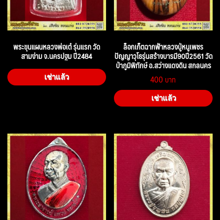
พระขุนแผนหลวงพ่อเต๋ รุ่นแรก วัด
ล็อกเก็ตฉากฟ้าหลวงปู่หนูเพชร
สามง่าม จ.นครปฐม ปี2484
ปัญญาวุโธรุ่นสร้างบารมี90ปี2561 วัด
ป่าภูมิพิทักษ์ อ.สว่างแดงดิน สกลนคร
400
เช่าแล้ว
เช่าแล้ว