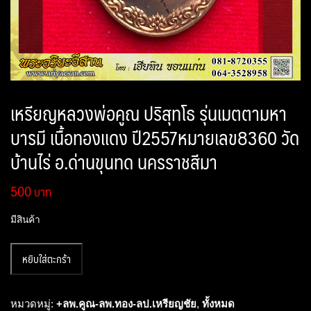
เหรียญหลวงพ่อคูณ ปริสุทโธ รุ่นเมตตามหา
บารมี เนื้อทองแดง ปี2557หมายเลข8360 วัด
บ้านไร่ อ.ด่านขุนทด นครราชสีมา
500
มีสินค้า
จำนวน
หยิบใส่ตะกร้า
เหรียญ
หลวง
พ่อ
หมวดหมู่:
+ลพ.คูณ-ลพ.ทอง-ลป.เหรียญชัย
,
ทั้งหมด