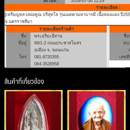
ลงวันที่ :
2018-07-30 12:29
รายละเอียด :
[เหรียญหลวงพ่อคูณ ปริสุทโธ รุ่นเมตตามหาบารมี เนื้อทองแดง ปี25
จ.นครราชสีมา
รายละเอียดร้านค้า
ชื่อ
พระอริยะอีสาน
ชื่
ที่อยู่
68/1-2 ถนนประชาสโมสร
ธน
อเมือง จ. ขอนแก่น
โทร
081-8720355
เลขที่
064-3528958
สินค้าที่เกี่ยวข้อง