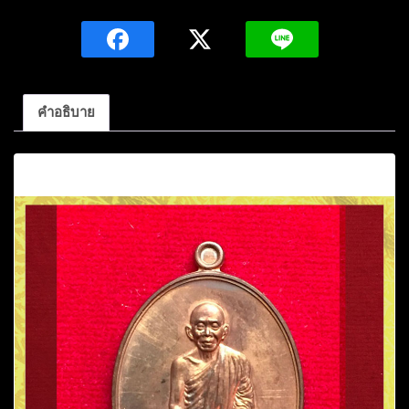
คูณ
ปริ
สุ
ทโธ
รุ่น
คำอธิบาย
เมตตา
มหา
คำอธิบาย
บารมี
เนื้อ
ทองแดง
ปี2557หมายเลข8360
วัด
บ้านไร่
อ.ด่านขุนทด
นครราชสีมา
ชิ้น