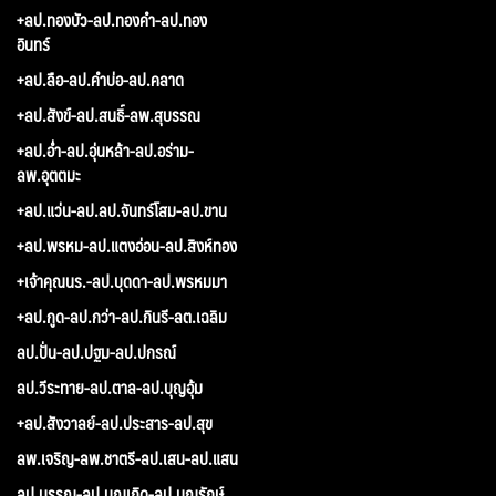
+ลป.ทองบัว-ลป.ทองคำ-ลป.ทอง
อินทร์
+ลป.ลือ-ลป.คำบ่อ-ลป.คลาด
+ลป.สังข์-ลป.สนธิ์-ลพ.สุบรรณ
+ลป.อ่ำ-ลป.อุ่นหล้า-ลป.อร่าม-
ลพ.อุตตมะ
+ลป.แว่น-ลป.ลป.จันทร์โสม-ลป.ขาน
+ลป.พรหม-ลป.แตงอ่อน-ลป.สิงห์ทอง
+เจ้าคุณนร.-ลป.บุดดา-ลป.พรหมมา
+ลป.กูด-ลป.กว่า-ลป.กินรี-ลต.เฉลิม
ลป.ปั่น-ลป.ปฐม-ลป.ปกรณ์
ลป.วีระทาย-ลป.ตาล-ลป.บุญอุ้ม
+ลป.สังวาลย์-ลป.ประสาร-ลป.สุข
ลพ.เจริญ-ลพ.ชาตรี-ลป.เสน-ลป.แสน
ลป.บรรณ-ลป.บุญเกิด-ลป.บุญรักษ์