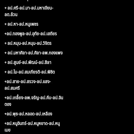
+ ลป.ศรี-ลป.มา-ลป.มหาเขียน-
ลต.ล้วน
+ ลป.หา-ลป.หนูเพชร
+ลป.ทองพูล-ลป.อุทัย-ลป.เสถียร
+ ลป.หมุน-ลป.หนุน-ลป.วิจิตร
+ ลป.มหาศิลา-ลป.ศิลา-ลพ.กองแพง
+ ลป.สูนย์-ลป.พัฒน์-ลป.สีลา
+ ลป.ไม-ลป.สมเกียรติ-ลป.พิชิต
+ลป.สาย-ลป.สรวง-ลป.แสง-
ลป.สมศรี
+ลป.เกลี้ยง-ลพ.จรัญ-ลป.คีบ-ลป.อิน
ตอง
+ลป.พุธ-ลป.หลอด-ลป.เหลือง
+ลป.หนูอินทร์-ลป.หนูหยาด-ลป.หนู
เมย