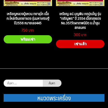
เหรียญหลวงปู่แหวน ทยาลุโก เนื้อ
เหรียญ ลป.บุญพิน กตปุณโญ รุ่น
กะไหล่เงินลงยาแดง รุ่นมหาเศรษฐี
“เจริญพร” ปี 2554 เนื้อทองแดง
ปี2556 หมายเลข445
No.357วัดผาเทพนิมิต อ.น้ำอูน
สกลนคร
750
300
พร้อมเช่า
เช่าแล้ว
ค้นหา
สำหรับ:
หมวดพระเครื่อง