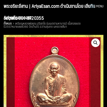
Skip
พระอริยะอีสาน | AriyaEsan.com ดำเนินงานโดย เฮียทิน
MENU
to
content
AriyaEsan.com
ขอนแก่น 081-8720355
ทั้งหมด
เหรียญหลวงพ่อคูณ ปริสุทโธ รุ่นเมตตามหาบารมี เนื้อทองแดง
ปี2557หมายเลข8360 วัดบ้านไร่ อ.ด่านขุนทด นครราชสีมา