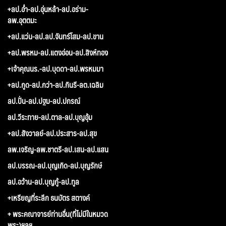
+ลป.อ่ำ-ลป.อุ่นหล้า-ลป.อร่าม-
ลพ.อุตตมะ
+ลป.แว่น-ลป.ลป.จันทร์โสม-ลป.ขาน
+ลป.พรหม-ลป.แตงอ่อน-ลป.สิงห์ทอง
+เจ้าคุณนร.-ลป.บุดดา-ลป.พรหมมา
+ลป.กูด-ลป.กว่า-ลป.กินรี-ลต.เฉลิม
ลป.ปั่น-ลป.ปฐม-ลป.ปกรณ์
ลป.วีระทาย-ลป.ตาล-ลป.บุญอุ้ม
+ลป.สังวาลย์-ลป.ประสาร-ลป.สุข
ลพ.เจริญ-ลพ.ชาตรี-ลป.เสน-ลป.แสน
ลป.บรรณ-ลป.บุญเกิด-ลป.บุญรักษ์
ลป.อว้าน-ลป.บุญกู้-ลป.ทูล
+เหรียญที่ระลึก ธนบัตร สตางค์
+ พระคณาจารย์ท่านอื่น(ที่ไม่มีในหมวด
พระ)ฯลฯ