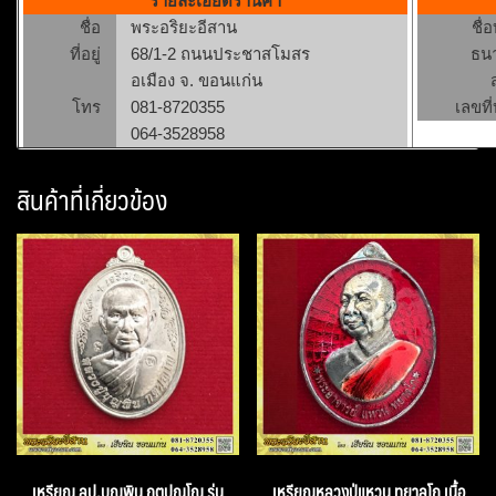
รายละเอียดร้านค้า
ชื่อ
พระอริยะอีสาน
ชื่
ที่อยู่
68/1-2 ถนนประชาสโมสร
ธน
อเมือง จ. ขอนแก่น
โทร
081-8720355
เลขที่
064-3528958
สินค้าที่เกี่ยวข้อง
เหรียญ ลป.บุญพิน กตปุณโญ รุ่น
เหรียญหลวงปู่แหวน ทยาลุโก เนื้อ