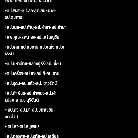
+ลพ.เกษม-ลป.สำลี-พอจ.เต่า
+ลป.พวง-ลป.สอ-ลต.สมหมาย-
ลป.สมภาร
+ลป.เนย-ลป.คำบุ-ลป.คำภา-ลป.คำผา
+ลพ.คูณ-ลพ.ทอง-ลป.เหรียญชัย
+ลป.เคน-ลป.สมชาย-ลป.สุดใจ-ลป.สุ
ธรรม
+ลป.มหาสีทน-หลวงปู่ธีร์-ลป.เมี้ยน
+ลป.เครื่อง-ลป.ชา-ลป.สี-ลป.จาม
+ลป.อุดม-ลป.แก้ว-ลป.เชาวรัตน์
+ลป.คำพันธ์-ลป.คำพอง-ลป.คำ
แปลง-พ.อ.จ.สุริยันต์
+ ลป.ศรี-ลป.มา-ลป.มหาเขียน-
ลต.ล้วน
+ ลป.หา-ลป.หนูเพชร
+ลป.ทองพูล-ลป.อุทัย-ลป.เสถียร