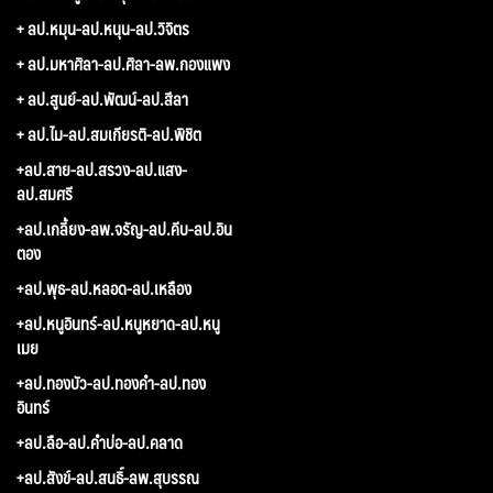
+ ลป.หมุน-ลป.หนุน-ลป.วิจิตร
+ ลป.มหาศิลา-ลป.ศิลา-ลพ.กองแพง
+ ลป.สูนย์-ลป.พัฒน์-ลป.สีลา
+ ลป.ไม-ลป.สมเกียรติ-ลป.พิชิต
+ลป.สาย-ลป.สรวง-ลป.แสง-
ลป.สมศรี
+ลป.เกลี้ยง-ลพ.จรัญ-ลป.คีบ-ลป.อิน
ตอง
+ลป.พุธ-ลป.หลอด-ลป.เหลือง
+ลป.หนูอินทร์-ลป.หนูหยาด-ลป.หนู
เมย
+ลป.ทองบัว-ลป.ทองคำ-ลป.ทอง
อินทร์
+ลป.ลือ-ลป.คำบ่อ-ลป.คลาด
+ลป.สังข์-ลป.สนธิ์-ลพ.สุบรรณ