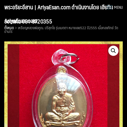
Skip
พระอริยะอีสาน | AriyaEsan.com ดำเนินงานโดย เฮียทิน
MENU
to
content
AriyaEsan.com
ขอนแก่น 081-8720355
ทั้งหมด
เหรียญหลวงพ่อคูณ. ปริสุทโธ รุ่นเมตตา หมายเลข522 ปี2555 เนื้อทองทิทย์ วัด
บ้านไร่