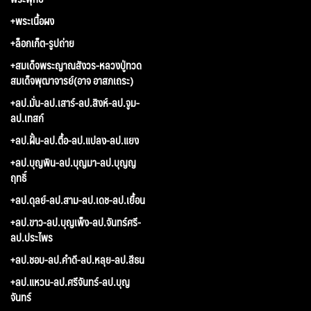
+พระเนื้อผง
+ล็อกเก็ต-รูปถ่าย
+สมเด็จพระญาณสังวร-หลวงปู่ทวด
สมเด็จพุฒาจารย์(อาจ อาสภเถระ)
+ลป.มั่น-ลป.เสาร์-ลป.สิงห์-ลป.จูม-
ลป.เทสก์
+ลป.ฝั้น-ลป.ตื้อ-ลป.แปลง-ลป.แยง
+ลป.บุญพิน-ลป.บุญมา-ลป.บุญญ
ฤทธิ์
+ลป.ดุลย์-ลป.สาม-ลป.เดช-ลป.เยื้อน
+ลป.ขาว-ลป.บุญเพ็ง-ลป.จันทร์ศรี-
ลป.ประไพร
+ลป.ชอบ-ลป.คำดี-ลป.หลุย-ลป.สีธน
+ลป.แหวน-ลป.ศรีจันทร์-ลป.บุญ
จันทร์