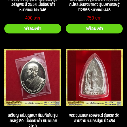
เจริญพร ปี 2554 เนื้ออัลปาก้า
กะไหล่เงินลงยาแดง รุ่นมหาเศรษฐี
หมายเลข No.346
ปี2556 หมายเลข445
400
750
พร้อมเช่า
พร้อมเช่า
เหรียญ ลป.บุญหนา ธัมมทินโน รุ่น
พระขุนแผนหลวงพ่อเต๋ รุ่นแรก วัด
เศรษฐี 80 เนื้ออัลปาก้า หมายเลข
สามง่าม จ.นครปฐม ปี2484
2913