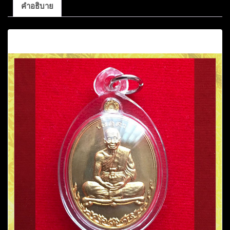
คำอธิบาย
คำอธิบาย