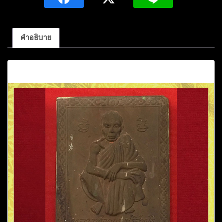
ปริ
สุ
ทโธ
คำอธิบาย
รุ่น
ร่ำรวย
คำอธิบาย
เหลือ
กิน
เหลือ
ใช้
ปี
๒๕๓๖
เนื้อ
ทองแดง
ชิ้น