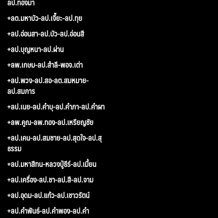
ลป.ทองมา
+ลต.มหาบัว-ลป.เจี๊ยะ-ลป.ทุย
+ลป.อ่อนสา-ลป.บัว-ลป.อ่อนสี
+ลป.บุญหนา-ลป.ผ่าน
+ลพ.เกษม-ลป.สำลี-พอจ.เต่า
+ลป.พวง-ลป.สอ-ลต.สมหมาย-
ลป.สมภาร
+ลป.เนย-ลป.คำบุ-ลป.คำภา-ลป.คำผา
+ลพ.คูณ-ลพ.ทอง-ลป.เหรียญชัย
+ลป.เคน-ลป.สมชาย-ลป.สุดใจ-ลป.สุ
ธรรม
+ลป.มหาสีทน-หลวงปู่ธีร์-ลป.เมี้ยน
+ลป.เครื่อง-ลป.ชา-ลป.สี-ลป.จาม
+ลป.อุดม-ลป.แก้ว-ลป.เชาวรัตน์
+ลป.คำพันธ์-ลป.คำพอง-ลป.คำ