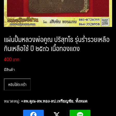
แผ่นปั้มหลวงพ่อคูณ ปริสุทโธ รุ่นร่ำรวยเหลือ
กินเหลือใช้ ปี ๒๕๓๖ เนื้อทองแดง
400
มีสินค้า
จำนวน
หยิบใส่ตะกร้า
แผ่น
ปั้ม
หลวง
หมวดหมู่:
+ลพ.คูณ-ลพ.ทอง-ลป.เหรียญชัย
,
ทั้งหมด
พ่อ
คูณ