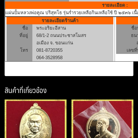
รายละเอียด :
แผ่นปั้มหลวงพ่อคูณ ปริสุทโธ รุ่นร่ำรวยเหลือกินเหลือใช้ ปี ๒๕๓๖ เน
รายละเอียดร้านค้า
ชื่อ
พระอริยะอีสาน
ชื่
ที่อยู่
68/1-2 ถนนประชาสโมสร
ธน
อเมือง จ. ขอนแก่น
โทร
081-8720355
เลขที่
064-3528958
สินค้าที่เกี่ยวข้อง