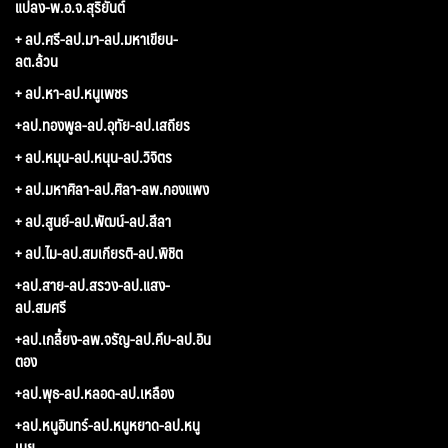
แปลง-พ.อ.จ.สุริยันต์
+ ลป.ศรี-ลป.มา-ลป.มหาเขียน-
ลต.ล้วน
+ ลป.หา-ลป.หนูเพชร
+ลป.ทองพูล-ลป.อุทัย-ลป.เสถียร
+ ลป.หมุน-ลป.หนุน-ลป.วิจิตร
+ ลป.มหาศิลา-ลป.ศิลา-ลพ.กองแพง
+ ลป.สูนย์-ลป.พัฒน์-ลป.สีลา
+ ลป.ไม-ลป.สมเกียรติ-ลป.พิชิต
+ลป.สาย-ลป.สรวง-ลป.แสง-
ลป.สมศรี
+ลป.เกลี้ยง-ลพ.จรัญ-ลป.คีบ-ลป.อิน
ตอง
+ลป.พุธ-ลป.หลอด-ลป.เหลือง
+ลป.หนูอินทร์-ลป.หนูหยาด-ลป.หนู
เมย