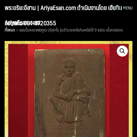
Skip
พระอริยะอีสาน | AriyaEsan.com ดำเนินงานโดย เฮียทิน
MENU
to
content
AriyaEsan.com
ขอนแก่น 081-8720355
ทั้งหมด
แผ่นปั้มหลวงพ่อคูณ ปริสุทโธ รุ่นร่ำรวยเหลือกินเหลือใช้ ปี ๒๕๓๖ เนื้อทองแดง