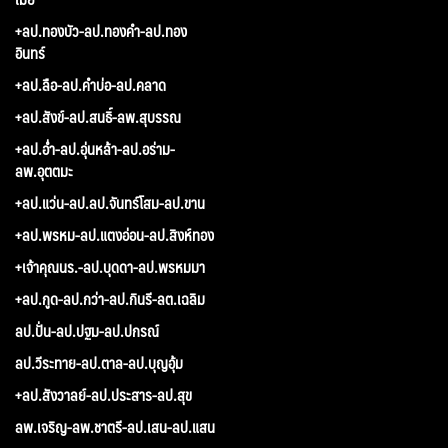
+ลป.ทองบัว-ลป.ทองคำ-ลป.ทอง
อินทร์
+ลป.ลือ-ลป.คำบ่อ-ลป.คลาด
+ลป.สังข์-ลป.สนธิ์-ลพ.สุบรรณ
+ลป.อ่ำ-ลป.อุ่นหล้า-ลป.อร่าม-
ลพ.อุตตมะ
+ลป.แว่น-ลป.ลป.จันทร์โสม-ลป.ขาน
+ลป.พรหม-ลป.แตงอ่อน-ลป.สิงห์ทอง
+เจ้าคุณนร.-ลป.บุดดา-ลป.พรหมมา
+ลป.กูด-ลป.กว่า-ลป.กินรี-ลต.เฉลิม
ลป.ปั่น-ลป.ปฐม-ลป.ปกรณ์
ลป.วีระทาย-ลป.ตาล-ลป.บุญอุ้ม
+ลป.สังวาลย์-ลป.ประสาร-ลป.สุข
ลพ.เจริญ-ลพ.ชาตรี-ลป.เสน-ลป.แสน