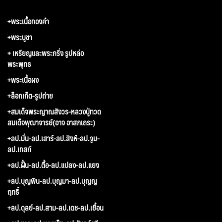
+พระเนื้อทองคำ
+พระบูชา
+ เหรียญและพระกริ่ง รูปหล่อ
พระพุทธ
+พระเนื้อผง
+ล็อกเก็ต-รูปถ่าย
+สมเด็จพระญาณสังวร-หลวงปู่ทวด
สมเด็จพุฒาจารย์(อาจ อาสภเถระ)
+ลป.มั่น-ลป.เสาร์-ลป.สิงห์-ลป.จูม-
ลป.เทสก์
+ลป.ฝั้น-ลป.ตื้อ-ลป.แปลง-ลป.แยง
+ลป.บุญพิน-ลป.บุญมา-ลป.บุญญ
ฤทธิ์
+ลป.ดุลย์-ลป.สาม-ลป.เดช-ลป.เยื้อน