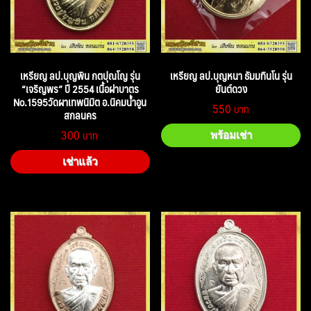
เหรียญ ลป.บุญพิน กตปุณโญ รุ่น
เหรียญ ลป.บุญหนา ธัมมทินโน รุ่น
“เจริญพร” ปี 2554 เนื้อฝาบาตร
ยันต์ดวง
No.1595วัดผาเทพนิมิต อ.นิคมน้ำอูน
550
สกลนคร
300
พร้อมเช่า
เช่าแล้ว