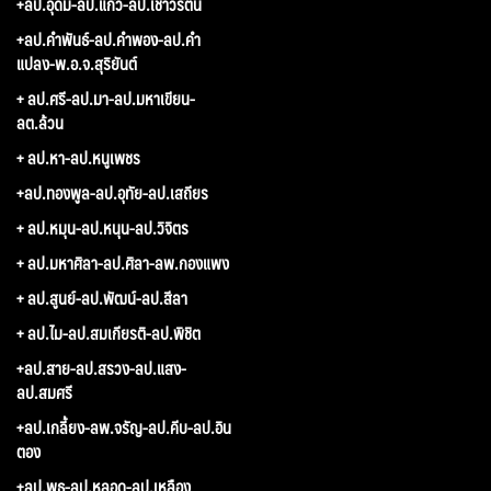
+ลป.อุดม-ลป.แก้ว-ลป.เชาวรัตน์
+ลป.คำพันธ์-ลป.คำพอง-ลป.คำ
แปลง-พ.อ.จ.สุริยันต์
+ ลป.ศรี-ลป.มา-ลป.มหาเขียน-
ลต.ล้วน
+ ลป.หา-ลป.หนูเพชร
+ลป.ทองพูล-ลป.อุทัย-ลป.เสถียร
+ ลป.หมุน-ลป.หนุน-ลป.วิจิตร
+ ลป.มหาศิลา-ลป.ศิลา-ลพ.กองแพง
+ ลป.สูนย์-ลป.พัฒน์-ลป.สีลา
+ ลป.ไม-ลป.สมเกียรติ-ลป.พิชิต
+ลป.สาย-ลป.สรวง-ลป.แสง-
ลป.สมศรี
+ลป.เกลี้ยง-ลพ.จรัญ-ลป.คีบ-ลป.อิน
ตอง
+ลป.พุธ-ลป.หลอด-ลป.เหลือง