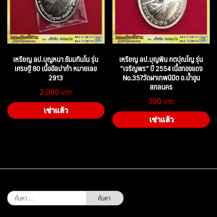
เหรียญ ลป.บุญหนา ธัมมทินโน รุ่น
เหรียญ ลป.บุญพิน กตปุณโญ รุ่น
เศรษฐี 80 เนื้ออัลปาก้า หมายเลข
“เจริญพร” ปี 2554 เนื้อทองแดง
2913
No.357วัดผาเทพนิมิต อ.น้ำอูน
สกลนคร
2,000
300
เช่าแล้ว
เช่าแล้ว
ค้นหา
สำหรับ: