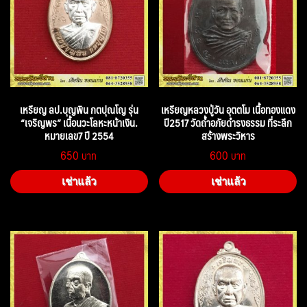
เหรียญ ลป.บุญพิน กตปุณโญ รุ่น
เหรียญหลวงปู่วัน อุตตโม เนื้อทองแดง
“เจริญพร” เนื้อนวะโลหะหน้าเงิน.
ปี2517 วัดถ้ำอภัยดำรงธรรม ที่ระลึก
หมายเลข7 ปี 2554
สร้างพระวิหาร
650
600
เช่าแล้ว
เช่าแล้ว