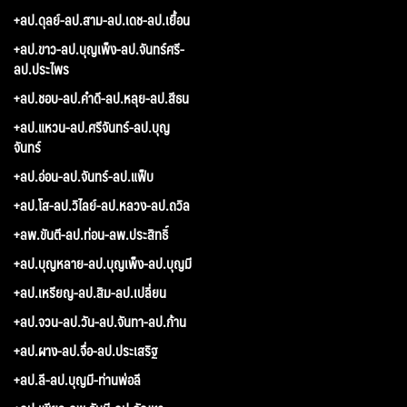
+ลป.ดุลย์-ลป.สาม-ลป.เดช-ลป.เยื้อน
+ลป.ขาว-ลป.บุญเพ็ง-ลป.จันทร์ศรี-
ลป.ประไพร
+ลป.ชอบ-ลป.คำดี-ลป.หลุย-ลป.สีธน
+ลป.แหวน-ลป.ศรีจันทร์-ลป.บุญ
จันทร์
+ลป.อ่อน-ลป.จันทร์-ลป.แฟ็บ
+ลป.โส-ลป.วิไลย์-ลป.หลวง-ลป.ถวิล
+ลพ.ขันตี-ลป.ท่อน-ลพ.ประสิทธิ์
+ลป.บุญหลาย-ลป.บุญเพ็ง-ลป.บุญมี
+ลป.เหรียญ-ลป.สิม-ลป.เปลี่ยน
+ลป.จวน-ลป.วัน-ลป.จันทา-ลป.ก้าน
+ลป.ผาง-ลป.จื่อ-ลป.ประเสริฐ
+ลป.ลี-ลป.บุญมี-ท่านพ่อลี