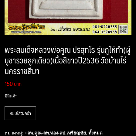
พระสมเด็จหลวงพ่อคูณ ปริสุทโธ รุ่นกูให้ทำ(ผู้
บูชารวยลูกเดียว)เนื้อสีขาวปี2536 วัดบ้านไร่
นครราชสีมา
150
มีสินค้า
จำนวน
หยิบใส่ตะกร้า
พระ
สมเด็จ
หลวง
หมวดหมู่:
+ลพ.คูณ-ลพ.ทอง-ลป.เหรียญชัย
,
ทั้งหมด