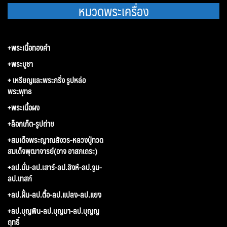
หมวดพระเครื่อง
+พระเนื้อทองคำ
+พระบูชา
+ เหรียญและพระกริ่ง รูปหล่อ
พระพุทธ
+พระเนื้อผง
+ล็อกเก็ต-รูปถ่าย
+สมเด็จพระญาณสังวร-หลวงปู่ทวด
สมเด็จพุฒาจารย์(อาจ อาสภเถระ)
+ลป.มั่น-ลป.เสาร์-ลป.สิงห์-ลป.จูม-
ลป.เทสก์
+ลป.ฝั้น-ลป.ตื้อ-ลป.แปลง-ลป.แยง
+ลป.บุญพิน-ลป.บุญมา-ลป.บุญญ
ฤทธิ์