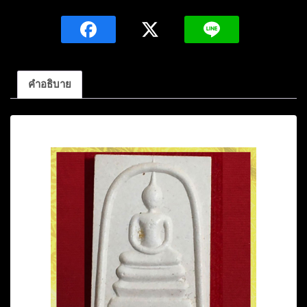
พ่อ
คูณ
ปริ
สุ
ทโธ
คำอธิบาย
รุ่น
กู
คำอธิบาย
ให้
ทำ(ผู้
บูชา
รวย
ลูก
เดียว)เนื้อ
สี
ขาว
ปี2536
วัด
บ้านไร่
นครราชสีมา