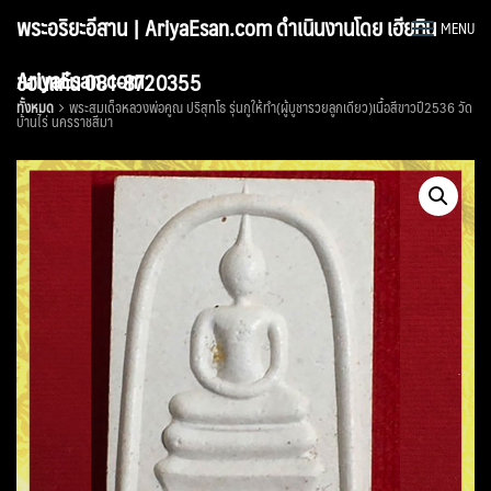
Skip
พระอริยะอีสาน | AriyaEsan.com ดำเนินงานโดย เฮียทิน
MENU
to
content
AriyaEsan.com
ขอนแก่น 081-8720355
ทั้งหมด
พระสมเด็จหลวงพ่อคูณ ปริสุทโธ รุ่นกูให้ทำ(ผู้บูชารวยลูกเดียว)เนื้อสีขาวปี2536 วัด
บ้านไร่ นครราชสีมา