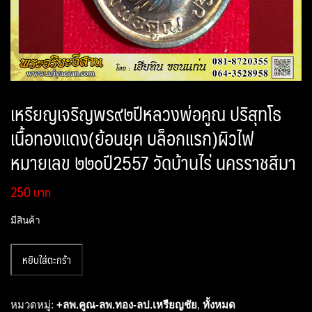
เหรียญเจริญพร๙๒ปีหลวงพ่อคูณ ปริสุทโธ
เนื้อทองแดง(ย้อนยุค บล็อกแรก)ผิวไฟ
หมายเลข ๒๒๐ปี2557 วัดบ้านไร่ นครราชสีมา
250
มีสินค้า
จำนวน
หยิบใส่ตะกร้า
เหรียญ
เจริญพร๙๒ปี
หลวง
หมวดหมู่:
+ลพ.คูณ-ลพ.ทอง-ลป.เหรียญชัย
,
ทั้งหมด