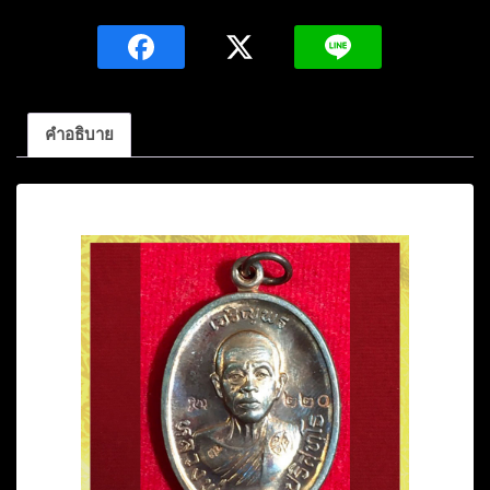
พ่อ
คูณ
ปริ
สุ
ทโธ
คำอธิบาย
เนื้อ
ทองแดง(ย้อน
คำอธิบาย
ยุค
บล็อก
แรก)ผิว
ไฟ
หมายเลข
๒๒๐ปี2557
วัด
บ้านไร่
นครราชสีมา
ชิ้น