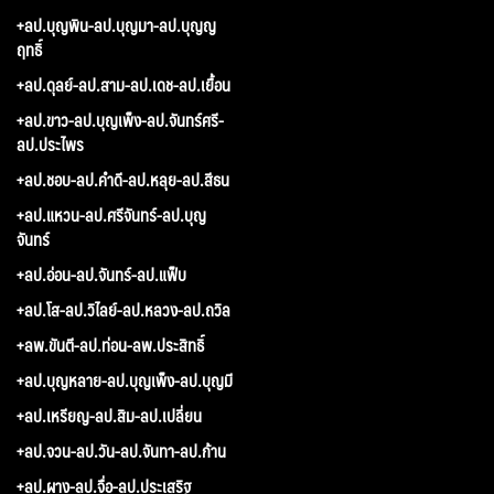
+ลป.บุญพิน-ลป.บุญมา-ลป.บุญญ
ฤทธิ์
+ลป.ดุลย์-ลป.สาม-ลป.เดช-ลป.เยื้อน
+ลป.ขาว-ลป.บุญเพ็ง-ลป.จันทร์ศรี-
ลป.ประไพร
+ลป.ชอบ-ลป.คำดี-ลป.หลุย-ลป.สีธน
+ลป.แหวน-ลป.ศรีจันทร์-ลป.บุญ
จันทร์
+ลป.อ่อน-ลป.จันทร์-ลป.แฟ็บ
+ลป.โส-ลป.วิไลย์-ลป.หลวง-ลป.ถวิล
+ลพ.ขันตี-ลป.ท่อน-ลพ.ประสิทธิ์
+ลป.บุญหลาย-ลป.บุญเพ็ง-ลป.บุญมี
+ลป.เหรียญ-ลป.สิม-ลป.เปลี่ยน
+ลป.จวน-ลป.วัน-ลป.จันทา-ลป.ก้าน
+ลป.ผาง-ลป.จื่อ-ลป.ประเสริฐ