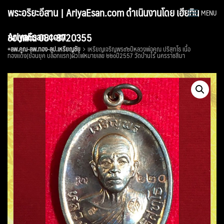
Skip
พระอริยะอีสาน | AriyaEsan.com ดำเนินงานโดย เฮียทิน
MENU
to
content
AriyaEsan.com
ขอนแก่น 081-8720355
+ลพ.คูณ-ลพ.ทอง-ลป.เหรียญชัย
เหรียญเจริญพร๙๒ปีหลวงพ่อคูณ ปริสุทโธ เนื้อ
ทองแดง(ย้อนยุค บล็อกแรก)ผิวไฟหมายเลข ๒๒๐ปี2557 วัดบ้านไร่ นครราชสีมา