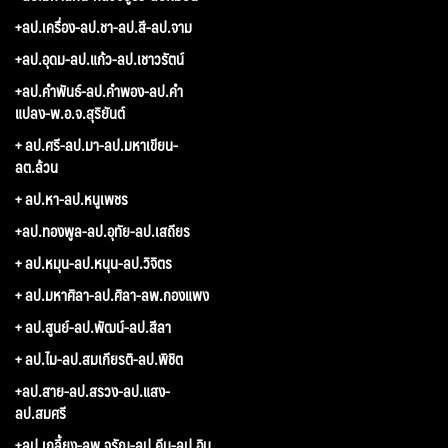
+ลป.เครื่อง-ลป.ชา-ลป.สี-ลป.จาม
+ลป.อุดม-ลป.แก้ว-ลป.เชาวรัตน์
+ลป.คำพันธ์-ลป.คำพอง-ลป.คำ
แปลง-พ.อ.จ.สุริยันต์
+ ลป.ศรี-ลป.มา-ลป.มหาเขียน-
ลต.ล้วน
+ ลป.หา-ลป.หนูเพชร
+ลป.ทองพูล-ลป.อุทัย-ลป.เสถียร
+ ลป.หมุน-ลป.หนุน-ลป.วิจิตร
+ ลป.มหาศิลา-ลป.ศิลา-ลพ.กองแพง
+ ลป.สูนย์-ลป.พัฒน์-ลป.สีลา
+ ลป.ไม-ลป.สมเกียรติ-ลป.พิชิต
+ลป.สาย-ลป.สรวง-ลป.แสง-
ลป.สมศรี
+ลป.เกลี้ยง-ลพ.จรัญ-ลป.คีบ-ลป.อิน