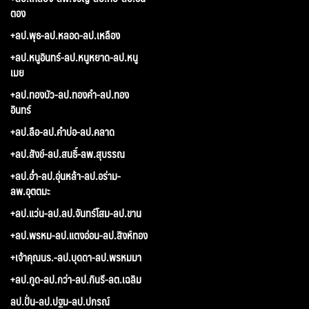
ตอง
+ลป.พุธ-ลป.หลอด-ลป.เหลือง
+ลป.หนูอินทร์-ลป.หนูหยาด-ลป.หนู
เมย
+ลป.ทองบัว-ลป.ทองคำ-ลป.ทอง
อินทร์
+ลป.ลือ-ลป.คำบ่อ-ลป.คลาด
+ลป.สังข์-ลป.สนธิ์-ลพ.สุบรรณ
+ลป.อ่ำ-ลป.อุ่นหล้า-ลป.อร่าม-
ลพ.อุตตมะ
+ลป.แว่น-ลป.ลป.จันทร์โสม-ลป.ขาน
+ลป.พรหม-ลป.แตงอ่อน-ลป.สิงห์ทอง
+เจ้าคุณนร.-ลป.บุดดา-ลป.พรหมมา
+ลป.กูด-ลป.กว่า-ลป.กินรี-ลต.เฉลิม
ลป.ปั่น-ลป.ปฐม-ลป.ปกรณ์