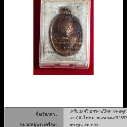
เหรียญเจริญพร๙๒ปีหลวงพ่อคูณ 
ชื่อเรียกหา :
แรก)ผิวไฟหมายเลข ๒๒๐ปี2557 
หมวดหมู่พระเครื่อง :
ลพ.คูณ-ลพ.ทอง