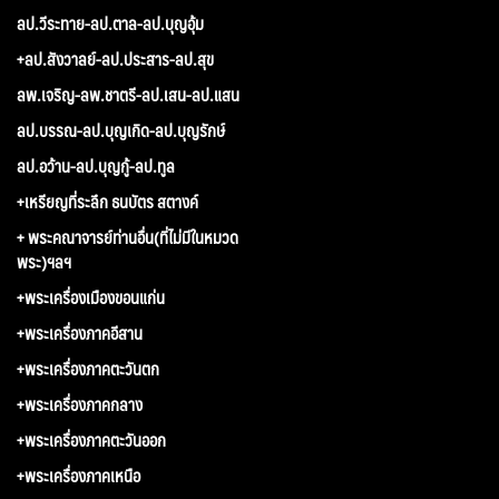
ลป.วีระทาย-ลป.ตาล-ลป.บุญอุ้ม
+ลป.สังวาลย์-ลป.ประสาร-ลป.สุข
ลพ.เจริญ-ลพ.ชาตรี-ลป.เสน-ลป.แสน
ลป.บรรณ-ลป.บุญเกิด-ลป.บุญรักษ์
ลป.อว้าน-ลป.บุญกู้-ลป.ทูล
+เหรียญที่ระลึก ธนบัตร สตางค์
+ พระคณาจารย์ท่านอื่น(ที่ไม่มีในหมวด
พระ)ฯลฯ
+พระเครื่องเมืองขอนแก่น
+พระเครื่องภาคอีสาน
+พระเครื่องภาคตะวันตก
+พระเครื่องภาคกลาง
+พระเครื่องภาคตะวันออก
+พระเครื่องภาคเหนือ