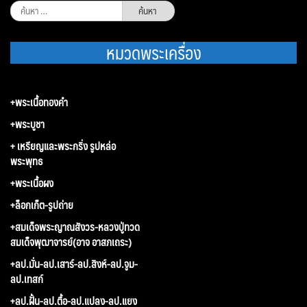
ค้นหา
สำหรับ:
หมวดพระเครื่อง
+พระเนื้อทองคำ
+พระบูชา
+ เหรียญและพระกริ่ง รูปหล่อ
พระพุทธ
+พระเนื้อผง
+ล็อกเก็ต-รูปถ่าย
+สมเด็จพระญาณสังวร-หลวงปู่ทวด
สมเด็จพุฒาจารย์(อาจ อาสภเถระ)
+ลป.มั่น-ลป.เสาร์-ลป.สิงห์-ลป.จูม-
ลป.เทสก์
+ลป.ฝั้น-ลป.ตื้อ-ลป.แปลง-ลป.แยง