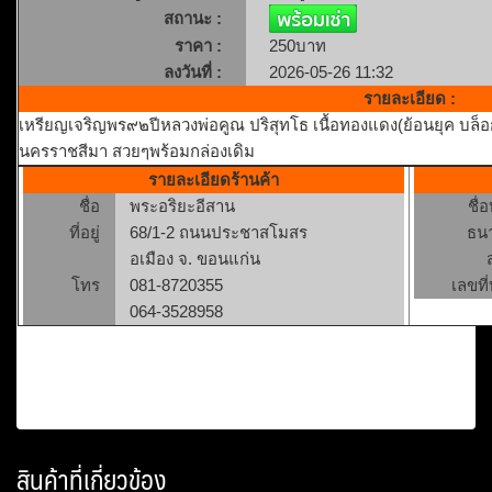
สถานะ :
ราคา :
250บาท
ลงวันที่ :
2026-05-26 11:32
รายละเอียด :
เหรียญเจริญพร๙๒ปีหลวงพ่อคูณ ปริสุทโธ เนื้อทองแดง(ย้อนยุค บล็
นครราชสีมา สวยๆพร้อมกล่องเดิม
รายละเอียดร้านค้า
ชื่อ
พระอริยะอีสาน
ชื่
ที่อยู่
68/1-2 ถนนประชาสโมสร
ธน
อเมือง จ. ขอนแก่น
โทร
081-8720355
เลขที่
064-3528958
สินค้าที่เกี่ยวข้อง