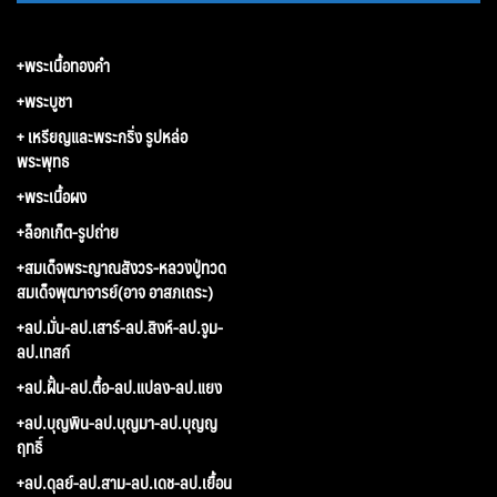
+พระเนื้อทองคำ
+พระบูชา
+ เหรียญและพระกริ่ง รูปหล่อ
พระพุทธ
+พระเนื้อผง
+ล็อกเก็ต-รูปถ่าย
+สมเด็จพระญาณสังวร-หลวงปู่ทวด
สมเด็จพุฒาจารย์(อาจ อาสภเถระ)
+ลป.มั่น-ลป.เสาร์-ลป.สิงห์-ลป.จูม-
ลป.เทสก์
+ลป.ฝั้น-ลป.ตื้อ-ลป.แปลง-ลป.แยง
+ลป.บุญพิน-ลป.บุญมา-ลป.บุญญ
ฤทธิ์
+ลป.ดุลย์-ลป.สาม-ลป.เดช-ลป.เยื้อน