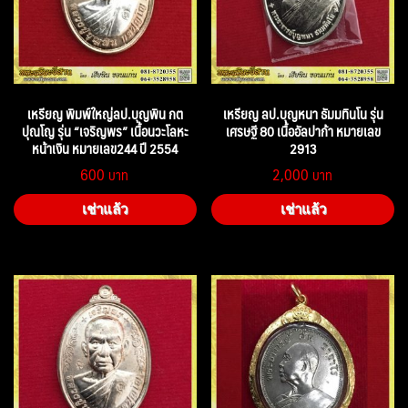
เหรียญ พิมพ์ใหญ่ลป.บุญพิน กต
เหรียญ ลป.บุญหนา ธัมมทินโน รุ่น
ปุณโญ รุ่น “เจริญพร” เนื้อนวะโลหะ
เศรษฐี 80 เนื้ออัลปาก้า หมายเลข
หน้าเงิน หมายเลข244 ปี 2554
2913
600
2,000
เช่าแล้ว
เช่าแล้ว