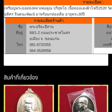
รายละเอียด :
เหรียญพระยอดธงหลวงพ่อคูณ ปริสุทโธ เนื้อทองแดงผิวไฟปี2539 วั
อดิศร จินตนะพัฒน์ มาพร้อมกล่องเดิม อายุพระ30ปี
รายละเอียดร้านค้า
ชื่อ
พระอริยะอีสาน
ชื่
ที่อยู่
68/1-2 ถนนประชาสโมสร
ธน
อเมือง จ. ขอนแก่น
โทร
081-8720355
เลขที่
064-3528958
สินค้าที่เกี่ยวข้อง