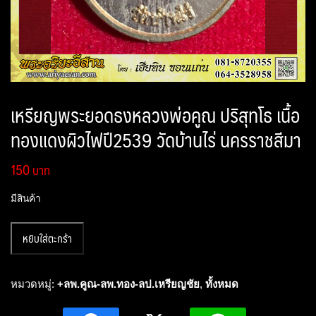
เหรียญพระยอดธงหลวงพ่อคูณ ปริสุทโธ เนื้อ
ทองแดงผิวไฟปี2539 วัดบ้านไร่ นครราชสีมา
150
มีสินค้า
จำนวน
หยิบใส่ตะกร้า
เหรียญ
พระ
ยอด
หมวดหมู่:
+ลพ.คูณ-ลพ.ทอง-ลป.เหรียญชัย
,
ทั้งหมด
ธง
หลวง