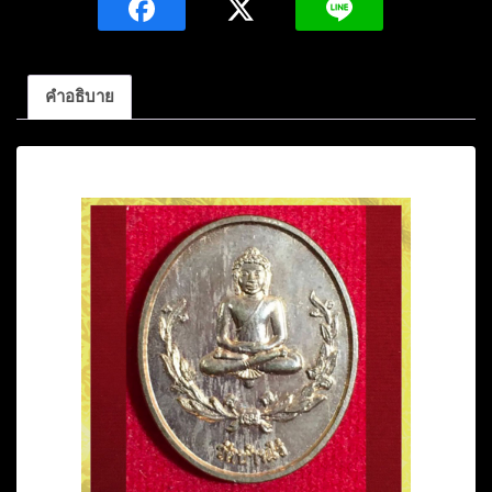
พ่อ
คูณ
ปริ
คำอธิบาย
สุ
ทโธ
คำอธิบาย
เนื้อ
ทองแดง
ผิว
ไฟปี2539
วัด
บ้านไร่
นครราชสีมา
ชิ้น