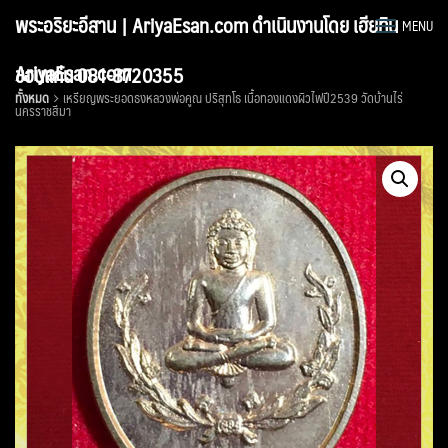
Skip
พระอริยะอีสาน | AriyaEsan.com ดำเนินงานโดย เฮียทิน
MENU
to
content
AriyaEsan.com
ขอนแก่น 081-8720355
ทั้งหมด
เหรียญพระยอดธงหลวงพ่อคูณ ปริสุทโธ เนื้อทองแดงผิวไฟปี2539 วัดบ้านไร่
นครราชสีมา