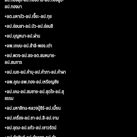
ลป.ทองมา
+ลต.มหาบัว-ลป.เจี๊ยะ-ลป.ทุย
+ลป.อ่อนสา-ลป.บัว-ลป.อ่อนสี
+ลป.บุญหนา-ลป.ผ่าน
+ลพ.เกษม-ลป.สำลี-พอจ.เต่า
+ลป.พวง-ลป.สอ-ลต.สมหมาย-
ลป.สมภาร
+ลป.เนย-ลป.คำบุ-ลป.คำภา-ลป.คำผา
+ลพ.คูณ-ลพ.ทอง-ลป.เหรียญชัย
+ลป.เคน-ลป.สมชาย-ลป.สุดใจ-ลป.สุ
ธรรม
+ลป.มหาสีทน-หลวงปู่ธีร์-ลป.เมี้ยน
+ลป.เครื่อง-ลป.ชา-ลป.สี-ลป.จาม
+ลป.อุดม-ลป.แก้ว-ลป.เชาวรัตน์