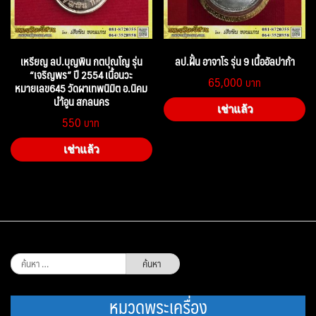
เหรียญ ลป.บุญพิน กตปุณโญ รุ่น
ลป.ฝั้น อาจาโร รุ่น 9 เนื้ออัลปาก้า
“เจริญพร” ปี 2554 เนื้อนวะ
65,000
หมายเลข645 วัดผาเทพนิมิต อ.นิคม
นำ้อูน สกลนคร
เช่าแล้ว
550
เช่าแล้ว
ค้นหา
สำหรับ:
หมวดพระเครื่อง