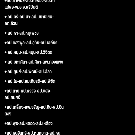
+ลป.คำพันธ์-ลป.คำพอง-ลป.คำ
แปลง-พ.อ.จ.สุริยันต์
+ ลป.ศรี-ลป.มา-ลป.มหาเขียน-
ลต.ล้วน
+ ลป.หา-ลป.หนูเพชร
+ลป.ทองพูล-ลป.อุทัย-ลป.เสถียร
+ ลป.หมุน-ลป.หนุน-ลป.วิจิตร
+ ลป.มหาศิลา-ลป.ศิลา-ลพ.กองแพง
+ ลป.สูนย์-ลป.พัฒน์-ลป.สีลา
+ ลป.ไม-ลป.สมเกียรติ-ลป.พิชิต
+ลป.สาย-ลป.สรวง-ลป.แสง-
ลป.สมศรี
+ลป.เกลี้ยง-ลพ.จรัญ-ลป.คีบ-ลป.อิน
ตอง
+ลป.พุธ-ลป.หลอด-ลป.เหลือง
+ลป.หนูอินทร์-ลป.หนูหยาด-ลป.หนู