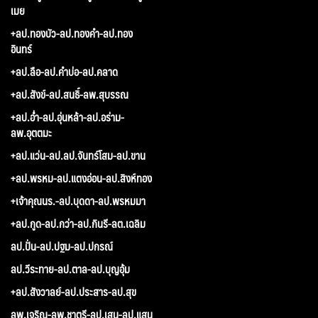
เมย
+ลป.ทองบัว-ลป.ทองคำ-ลป.ทอง
อินทร์
+ลป.ลือ-ลป.คำบ่อ-ลป.คลาด
+ลป.สังข์-ลป.สนธิ์-ลพ.สุบรรณ
+ลป.อ่ำ-ลป.อุ่นหล้า-ลป.อร่าม-
ลพ.อุตตมะ
+ลป.แว่น-ลป.ลป.จันทร์โสม-ลป.ขาน
+ลป.พรหม-ลป.แตงอ่อน-ลป.สิงห์ทอง
+เจ้าคุณนร.-ลป.บุดดา-ลป.พรหมมา
+ลป.กูด-ลป.กว่า-ลป.กินรี-ลต.เฉลิม
ลป.ปั่น-ลป.ปฐม-ลป.ปกรณ์
ลป.วีระทาย-ลป.ตาล-ลป.บุญอุ้ม
+ลป.สังวาลย์-ลป.ประสาร-ลป.สุข
ลพ.เจริญ-ลพ.ชาตรี-ลป.เสน-ลป.แสน