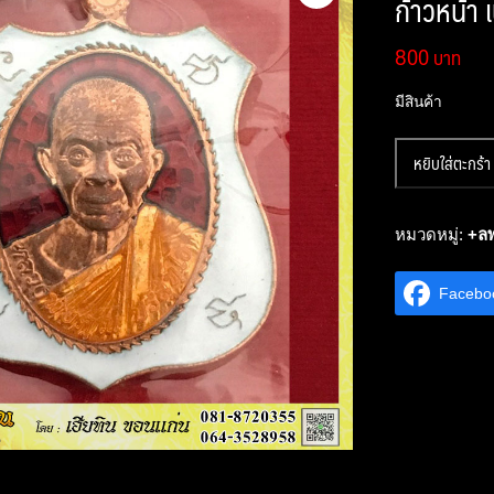
ก้าวหน้า
800
มีสินค้า
จำนวน
หยิบใส่ตะกร้า
เหรียญ
อาร์ม
หลวง
หมวดหมู่:
+ลพ
พ่อ
คูณ
Facebo
ปริ
สุ
ทโธ
รุ่น91
ก้าวหน้า
เนื้อ
ทองแดง
ลงยา