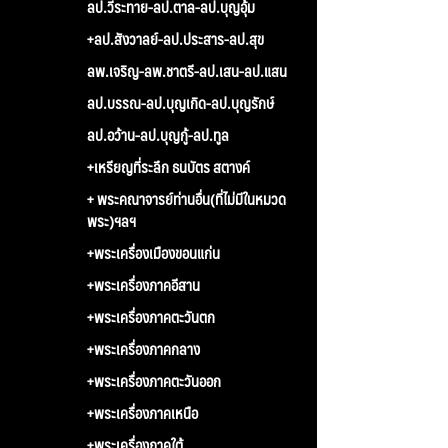
ลป.วีระทาย-ลป.ตาล-ลป.บุญอุ้ม
+ลป.สังวาลย์-ลป.ประสาร-ลป.สุข
ลพ.เจริญ-ลพ.ชาตรี-ลป.เสน-ลป.แสน
ลป.บรรณ-ลป.บุญเกิด-ลป.บุญรักษ์
ลป.อว้าน-ลป.บุญกู้-ลป.ทูล
+เหรียญที่ระลึก ธนบัตร สตางค์
+ พระคณาจารย์ท่านอื่น(ที่ไม่มีในหมวด
พระ)ฯลฯ
+พระเครื่องเมืองขอนแก่น
+พระเครื่องภาคอีสาน
+พระเครื่องภาคตะวันตก
+พระเครื่องภาคกลาง
+พระเครื่องภาคตะวันออก
+พระเครื่องภาคเหนือ
+พระเครื่องภาคใต้