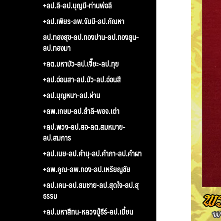
+ลป.ลี-ลป.บุญมี-ท่านพ่อลี
+ลป.เพียร-ลพ.จันมี-ลป.กัณหา
ลป.ทองสุข-ลป.ทองปาน-ลป.ทองสูน-
ลป.ทองมา
+ลต.มหาบัว-ลป.เจี๊ยะ-ลป.ทุย
+ลป.อ่อนสา-ลป.บัว-ลป.อ่อนสี
+ลป.บุญหนา-ลป.ผ่าน
+ลพ.เกษม-ลป.สำลี-พอจ.เต่า
+ลป.พวง-ลป.สอ-ลต.สมหมาย-
ลป.สมภาร
+ลป.เนย-ลป.คำบุ-ลป.คำภา-ลป.คำผา
+ลพ.คูณ-ลพ.ทอง-ลป.เหรียญชัย
+ลป.เคน-ลป.สมชาย-ลป.สุดใจ-ลป.สุ
ธรรม
+ลป.มหาสีทน-หลวงปู่ธีร์-ลป.เมี้ยน