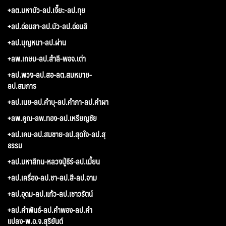
+ลต.มหาบัว-ลป.เจี๊ยะ-ลป.ทุย
+ลป.อ่อนสา-ลป.บัว-ลป.อ่อนสี
+ลป.บุญหนา-ลป.ผ่าน
+ลพ.เกษม-ลป.สำลี-พอจ.เต่า
+ลป.พวง-ลป.สอ-ลต.สมหมาย-
ลป.สมภาร
+ลป.เนย-ลป.คำบุ-ลป.คำภา-ลป.คำผา
+ลพ.คูณ-ลพ.ทอง-ลป.เหรียญชัย
+ลป.เคน-ลป.สมชาย-ลป.สุดใจ-ลป.สุ
ธรรม
+ลป.มหาสีทน-หลวงปู่ธีร์-ลป.เมี้ยน
+ลป.เครื่อง-ลป.ชา-ลป.สี-ลป.จาม
+ลป.อุดม-ลป.แก้ว-ลป.เชาวรัตน์
+ลป.คำพันธ์-ลป.คำพอง-ลป.คำ
แปลง-พ.อ.จ.สุริยันต์