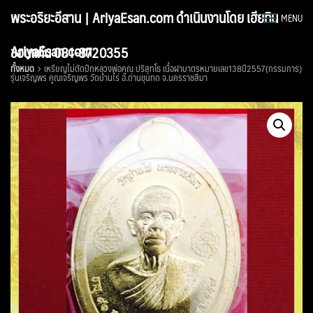
Skip
พระอริยะอีสาน | AriyaEsan.com ดำเนินงานโดย เฮียทิน
MENU
to
content
AriyaEsan.com
ขอนแก่น 081-8720355
ทั้งหมด
เหรียญไม่ตัดปีกหลวงพ่อคูณ ปริสุทโธ เนื้อฝาบาตรหมายเลข138ปี2557(กรรมการ)
รุ่นเจริญพร คูณ​เจริญพร วัดบ้านไร่ อ.ด่านขุนทด จ.นครราชสีมา