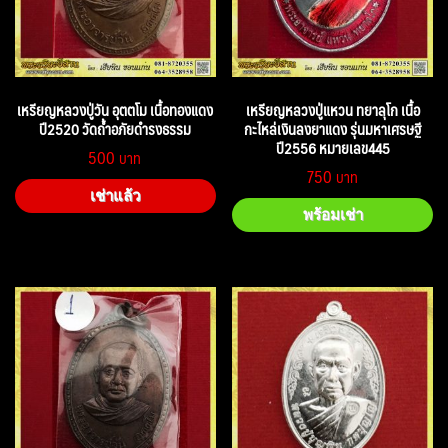
เหรียญหลวงปู่วัน อุตตโม เนื้อทองแดง
เหรียญหลวงปู่แหวน ทยาลุโก เนื้อ
ปี2520 วัดถ้ำอภัยดำรงธรรม
กะไหล่เงินลงยาแดง รุ่นมหาเศรษฐี
ปี2556 หมายเลข445
500
750
เช่าแล้ว
พร้อมเช่า