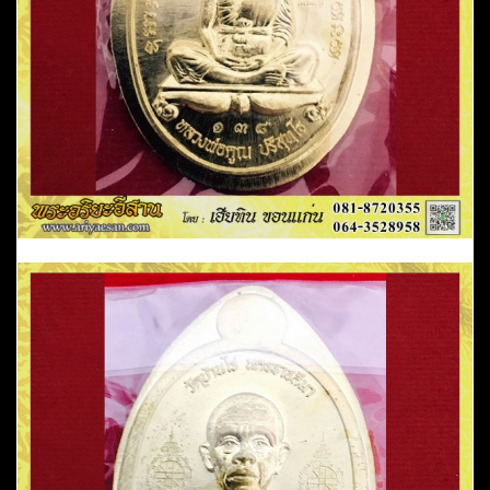
อ.ด่านขุนทด
จ.นครราชสีมา
ชิ้น