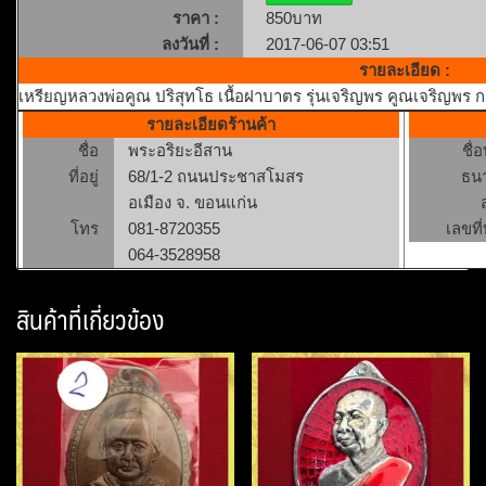
ราคา :
850บาท
ลงวันที่ :
2017-06-07 03:51
รายละเอียด :
เหรียญหลวงพ่อคูณ ปริสุทโธ เนื้อฝาบาตร รุ่นเจริญพร คูณ​เจริญพร
รายละเอียดร้านค้า
ชื่อ
พระอริยะอีสาน
ชื่
ที่อยู่
68/1-2 ถนนประชาสโมสร
ธน
อเมือง จ. ขอนแก่น
โทร
081-8720355
เลขที่
064-3528958
สินค้าที่เกี่ยวข้อง