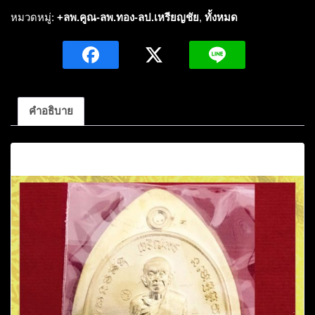
ตัด
หมวดหมู่:
+ลพ.คูณ-ลพ.ทอง-ลป.เหรียญชัย
,
ทั้งหมด
ปีก
หลวง
พ่อ
คูณ
ปริ
คำอธิบาย
สุ
ทโธ
คำอธิบาย
เนื้อ
ฝา
บาตร
หมายเลข138ปี2557(กรรมการ)
รุ่น
เจริญพร
คูณ​
เจริญพร
วัด
บ้านไร่