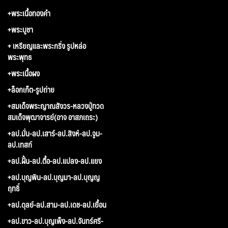
+พระเนื้อทองคำ
+พระบูชา
+ เหรียญและพระกริ่ง รูปหล่อ
พระพุทธ
+พระเนื้อผง
+ล็อกเก็ต-รูปถ่าย
+สมเด็จพระญาณสังวร-หลวงปู่ทวด
สมเด็จพุฒาจารย์(อาจ อาสภเถระ)
+ลป.มั่น-ลป.เสาร์-ลป.สิงห์-ลป.จูม-
ลป.เทสก์
+ลป.ฝั้น-ลป.ตื้อ-ลป.แปลง-ลป.แยง
+ลป.บุญพิน-ลป.บุญมา-ลป.บุญญ
ฤทธิ์
+ลป.ดุลย์-ลป.สาม-ลป.เดช-ลป.เยื้อน
+ลป.ขาว-ลป.บุญเพ็ง-ลป.จันทร์ศรี-