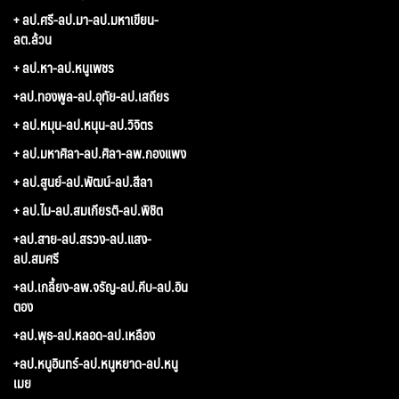
+ ลป.ศรี-ลป.มา-ลป.มหาเขียน-
ลต.ล้วน
+ ลป.หา-ลป.หนูเพชร
+ลป.ทองพูล-ลป.อุทัย-ลป.เสถียร
+ ลป.หมุน-ลป.หนุน-ลป.วิจิตร
+ ลป.มหาศิลา-ลป.ศิลา-ลพ.กองแพง
+ ลป.สูนย์-ลป.พัฒน์-ลป.สีลา
+ ลป.ไม-ลป.สมเกียรติ-ลป.พิชิต
+ลป.สาย-ลป.สรวง-ลป.แสง-
ลป.สมศรี
+ลป.เกลี้ยง-ลพ.จรัญ-ลป.คีบ-ลป.อิน
ตอง
+ลป.พุธ-ลป.หลอด-ลป.เหลือง
+ลป.หนูอินทร์-ลป.หนูหยาด-ลป.หนู
เมย