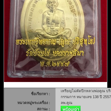
เหรียญไม่ตัดปีกหลวงพ่อคูณ ปริ
ชื่อเรียกหา :
กรรมการ หมายเลข 138 ปี 2557
หมวดหมู่พระเครื่อง :
ลพ.คูณ
สถานะ :