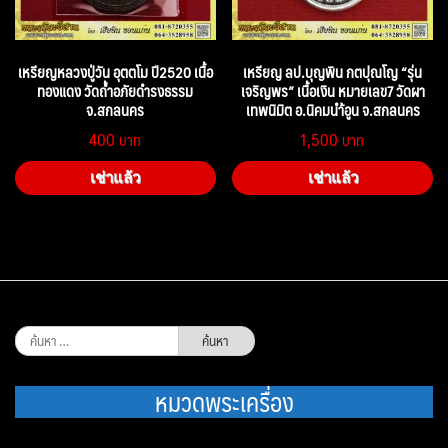
เหรียญหลวงปู่วัน อุตตโม ปี2520 เนื้อ
เหรียญ ลป.บุญพิน กตปุณโญ “รุ่น
ทองแดง วัดถ้ำอภัยดำรงธรรม
เจริญพร” เนื้อเงิน หมายเลข7 วัดผา
จ.สกลนคร
เทพนิมิต อ.นิคมนำ้อูน จ.สกลนคร
400
1,500
เช่าแล้ว
เช่าแล้ว
ค้นหา
สำหรับ:
หมวดพระเครื่อง