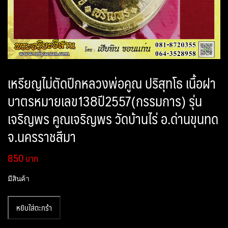
เหรียญไม่ตัดปีกหลวงพ่อคูณ ปริสุทโธ เนื้อฝา
บาตรหมายเลข138ปี2557(กรรมการ) รุ่น
เจริญพร คูณ​เจริญพร วัดบ้านไร่ อ.ด่านขุนทด
จ.นครราชสีมา
850
มีสินค้า
จำนวน
หยิบใส่ตะกร้า
เหรียญ
ไม่