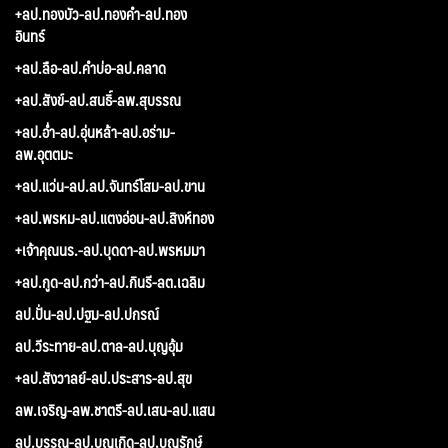
+ลป.ทองบัว-ลป.ทองคำ-ลป.ทอง
อินทร์
+ลป.ลือ-ลป.คำบ่อ-ลป.คลาด
+ลป.สังข์-ลป.สนธิ์-ลพ.สุบรรณ
+ลป.อ่ำ-ลป.อุ่นหล้า-ลป.อร่าม-
ลพ.อุตตมะ
+ลป.แว่น-ลป.ลป.จันทร์โสม-ลป.ขาน
+ลป.พรหม-ลป.แตงอ่อน-ลป.สิงห์ทอง
+เจ้าคุณนร.-ลป.บุดดา-ลป.พรหมมา
+ลป.กูด-ลป.กว่า-ลป.กินรี-ลต.เฉลิม
ลป.ปั่น-ลป.ปฐม-ลป.ปกรณ์
ลป.วีระทาย-ลป.ตาล-ลป.บุญอุ้ม
+ลป.สังวาลย์-ลป.ประสาร-ลป.สุข
ลพ.เจริญ-ลพ.ชาตรี-ลป.เสน-ลป.แสน
ลป.บรรณ-ลป.บุญเกิด-ลป.บุญรักษ์