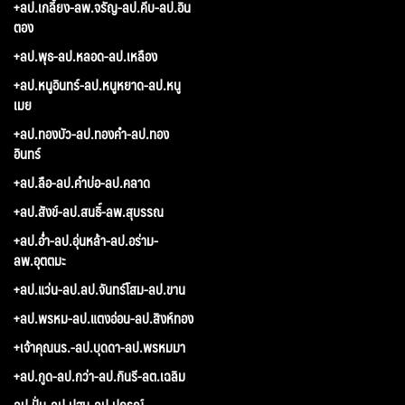
+ลป.เกลี้ยง-ลพ.จรัญ-ลป.คีบ-ลป.อิน
ตอง
+ลป.พุธ-ลป.หลอด-ลป.เหลือง
+ลป.หนูอินทร์-ลป.หนูหยาด-ลป.หนู
เมย
+ลป.ทองบัว-ลป.ทองคำ-ลป.ทอง
อินทร์
+ลป.ลือ-ลป.คำบ่อ-ลป.คลาด
+ลป.สังข์-ลป.สนธิ์-ลพ.สุบรรณ
+ลป.อ่ำ-ลป.อุ่นหล้า-ลป.อร่าม-
ลพ.อุตตมะ
+ลป.แว่น-ลป.ลป.จันทร์โสม-ลป.ขาน
+ลป.พรหม-ลป.แตงอ่อน-ลป.สิงห์ทอง
+เจ้าคุณนร.-ลป.บุดดา-ลป.พรหมมา
+ลป.กูด-ลป.กว่า-ลป.กินรี-ลต.เฉลิม
ลป.ปั่น-ลป.ปฐม-ลป.ปกรณ์