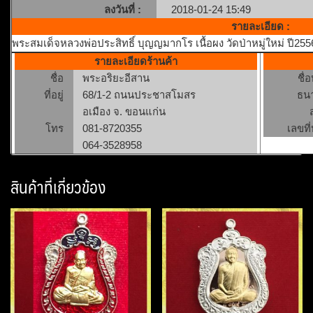
ลงวันที่ :
2018-01-24 15:49
รายละเอียด :
พระสมเด็จหลวงพ่อประสิทธิ์ บุญญมากโร เนื้อผง วัดป่าหมู่ใหม่ ปี255
รายละเอียดร้านค้า
ชื่อ
พระอริยะอีสาน
ชื่
ที่อยู่
68/1-2 ถนนประชาสโมสร
ธน
อเมือง จ. ขอนแก่น
โทร
081-8720355
เลขที่
064-3528958
สินค้าที่เกี่ยวข้อง