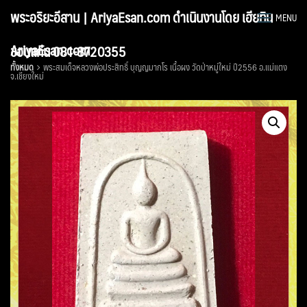
Skip
พระอริยะอีสาน | AriyaEsan.com ดำเนินงานโดย เฮียทิน
MENU
to
content
AriyaEsan.com
ขอนแก่น 081-8720355
ทั้งหมด
พระสมเด็จหลวงพ่อประสิทธิ์ บุญญมากโร เนื้อผง วัดป่าหมู่ใหม่ ปี2556 อ.แม่แตง
จ.เชียงใหม่