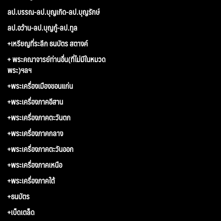
ลป.บรรณ-ลป.บุญเกิด-ลป.บุญรักษ์
ลป.อว้าน-ลป.บุญกู้-ลป.ทูล
+เหรียญที่ระลึก ธนบัตร สตางค์
+ พระคณาจารย์ท่านอื่น(ที่ไม่มีในหมวด
พระ)ฯลฯ
+พระเครื่องเมืองขอนแก่น
+พระเครื่องภาคอีสาน
+พระเครื่องภาคตะวันตก
+พระเครื่องภาคกลาง
+พระเครื่องภาคตะวันออก
+พระเครื่องภาคเหนือ
+พระเครื่องภาคใต้
+ธนบัตร
+เบ็ดเตล็ด