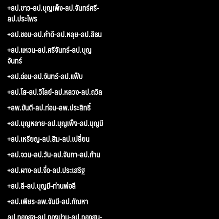
+ลป.ขาว-ลป.บุญเพ็ง-ลป.จันทร์ศรี-
ลป.ประไพร
+ลป.ชอบ-ลป.คำดี-ลป.หลุย-ลป.สีธน
+ลป.แหวน-ลป.ศรีจันทร์-ลป.บุญ
จันทร์
+ลป.อ่อน-ลป.จันทร์-ลป.แฟ็บ
+ลป.โส-ลป.วิไลย์-ลป.หลวง-ลป.ถวิล
+ลพ.ขันตี-ลป.ท่อน-ลพ.ประสิทธิ์
+ลป.บุญหลาย-ลป.บุญเพ็ง-ลป.บุญมี
+ลป.เหรียญ-ลป.สิม-ลป.เปลี่ยน
+ลป.จวน-ลป.วัน-ลป.จันทา-ลป.ก้าน
+ลป.ผาง-ลป.จื่อ-ลป.ประเสริฐ
+ลป.ลี-ลป.บุญมี-ท่านพ่อลี
+ลป.เพียร-ลพ.จันมี-ลป.กัณหา
ลป.ทองสุข-ลป.ทองปาน-ลป.ทองสูน-