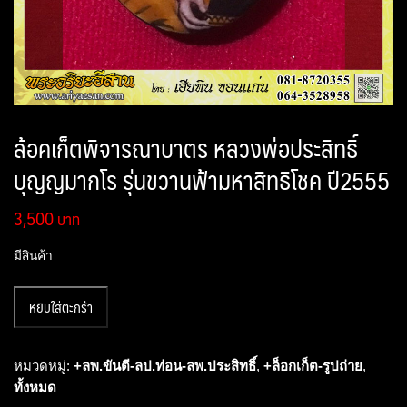
ล้อคเก็ตพิจารณาบาตร หลวงพ่อประสิทธิ์
บุญญมากโร รุ่นขวานฟ้ามหาสิทธิโชค ปี2555
3,500
มีสินค้า
จำนวน
หยิบใส่ตะกร้า
ล้อ
ค
เก็ต
หมวดหมู่:
+ลพ.ขันตี-ลป.ท่อน-ลพ.ประสิทธิ์
,
+ล็อกเก็ต-รูปถ่าย
,
พิจารณา
ทั้งหมด
บาตร