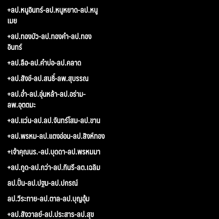
+ลป.หนูอินทร์-ลป.หนูหยาด-ลป.หนู
เมย
+ลป.ทองบัว-ลป.ทองคำ-ลป.ทอง
อินทร์
+ลป.ลือ-ลป.คำบ่อ-ลป.คลาด
+ลป.สังข์-ลป.สนธิ์-ลพ.สุบรรณ
+ลป.อ่ำ-ลป.อุ่นหล้า-ลป.อร่าม-
ลพ.อุตตมะ
+ลป.แว่น-ลป.ลป.จันทร์โสม-ลป.ขาน
+ลป.พรหม-ลป.แตงอ่อน-ลป.สิงห์ทอง
+เจ้าคุณนร.-ลป.บุดดา-ลป.พรหมมา
+ลป.กูด-ลป.กว่า-ลป.กินรี-ลต.เฉลิม
ลป.ปั่น-ลป.ปฐม-ลป.ปกรณ์
ลป.วีระทาย-ลป.ตาล-ลป.บุญอุ้ม
+ลป.สังวาลย์-ลป.ประสาร-ลป.สุข