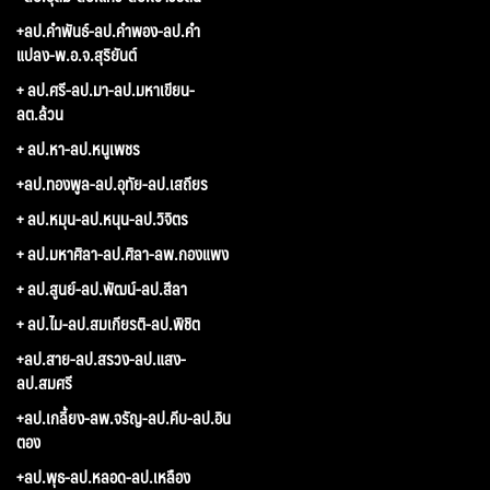
+ลป.คำพันธ์-ลป.คำพอง-ลป.คำ
แปลง-พ.อ.จ.สุริยันต์
+ ลป.ศรี-ลป.มา-ลป.มหาเขียน-
ลต.ล้วน
+ ลป.หา-ลป.หนูเพชร
+ลป.ทองพูล-ลป.อุทัย-ลป.เสถียร
+ ลป.หมุน-ลป.หนุน-ลป.วิจิตร
+ ลป.มหาศิลา-ลป.ศิลา-ลพ.กองแพง
+ ลป.สูนย์-ลป.พัฒน์-ลป.สีลา
+ ลป.ไม-ลป.สมเกียรติ-ลป.พิชิต
+ลป.สาย-ลป.สรวง-ลป.แสง-
ลป.สมศรี
+ลป.เกลี้ยง-ลพ.จรัญ-ลป.คีบ-ลป.อิน
ตอง
+ลป.พุธ-ลป.หลอด-ลป.เหลือง