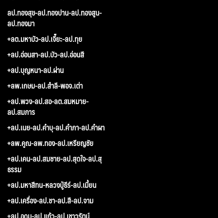
ลป.ทองสุข-ลป.ทองปาน-ลป.ทองสูน-
ลป.ทองมา
+ลต.มหาบัว-ลป.เจี๊ยะ-ลป.ทุย
+ลป.อ่อนสา-ลป.บัว-ลป.อ่อนสี
+ลป.บุญหนา-ลป.ผ่าน
+ลพ.เกษม-ลป.สำลี-พอจ.เต่า
+ลป.พวง-ลป.สอ-ลต.สมหมาย-
ลป.สมภาร
+ลป.เนย-ลป.คำบุ-ลป.คำภา-ลป.คำผา
+ลพ.คูณ-ลพ.ทอง-ลป.เหรียญชัย
+ลป.เคน-ลป.สมชาย-ลป.สุดใจ-ลป.สุ
ธรรม
+ลป.มหาสีทน-หลวงปู่ธีร์-ลป.เมี้ยน
+ลป.เครื่อง-ลป.ชา-ลป.สี-ลป.จาม
+ลป.อุดม-ลป.แก้ว-ลป.เชาวรัตน์