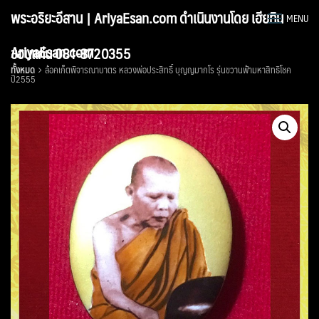
Skip
พระอริยะอีสาน | AriyaEsan.com ดำเนินงานโดย เฮียทิน
MENU
to
content
AriyaEsan.com
ขอนแก่น 081-8720355
ทั้งหมด
ล้อคเก็ตพิจารณาบาตร หลวงพ่อประสิทธิ์ บุญญมากโร รุ่นขวานฟ้ามหาสิทธิโชค
ปี2555