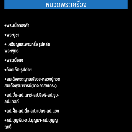
หมวดพระเครื่อง
+พระเนื้อทองคำ
+พระบูชา
+ เหรียญและพระกริ่ง รูปหล่อ
พระพุทธ
+พระเนื้อผง
+ล็อกเก็ต-รูปถ่าย
+สมเด็จพระญาณสังวร-หลวงปู่ทวด
สมเด็จพุฒาจารย์(อาจ อาสภเถระ)
+ลป.มั่น-ลป.เสาร์-ลป.สิงห์-ลป.จูม-
ลป.เทสก์
+ลป.ฝั้น-ลป.ตื้อ-ลป.แปลง-ลป.แยง
+ลป.บุญพิน-ลป.บุญมา-ลป.บุญญ
ฤทธิ์