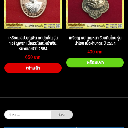
เหรียญ ลป.บุญพิน กตปุณโญ รุ่น
เหรียญ ลป.บุญหนา ธัมมทินโดน รุ่น
“เจริญพร” เนื้อนวะโลหะหน้าเงิน.
นำโชค เนื้อฝาบาตร ปี 2554
หมายเลข7 ปี 2554
400
650
พร้อมเช่า
เช่าแล้ว
ค้นหา
สำหรับ: