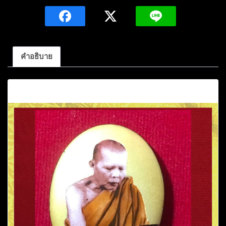
หลวง
พ่อ
ประสิทธิ์
บุญ
คำอธิบาย
ญ
มาก
คำอธิบาย
โร
รุ่น
ขวาน
ฟ้า
มหา
สิทธิ
โชค
ปี2555
ชิ้น