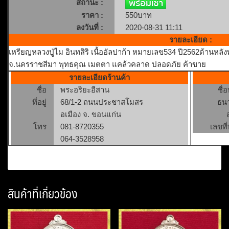
สถานะ :
ราคา :
550บาท
ลงวันที่ :
2020-08-31 11:11
รายละเอียด :
เหรียญหลวงปู่ไม อินทสิริ เนื้ออัลปาก้า หมายเลข534 ปี2562ด้านหลังพ
จ.นครราชสีมา พุทธคุณ เมตตา แคล้วคลาด ปลอดภัย ค้าขาย
รายละเอียดร้านค้า
ชื่อ
พระอริยะอีสาน
ชื่
ที่อยู่
68/1-2 ถนนประชาสโมสร
ธน
อเมือง จ. ขอนแก่น
โทร
081-8720355
เลขที่
064-3528958
สินค้าที่เกี่ยวข้อง