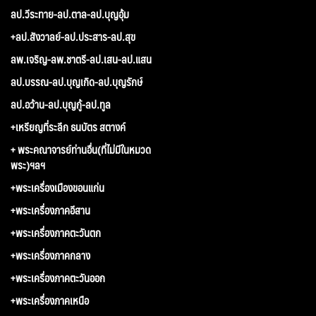
ลป.วีระทาย-ลป.ตาล-ลป.บุญอุ้ม
+ลป.สังวาลย์-ลป.ประสาร-ลป.สุข
ลพ.เจริญ-ลพ.ชาตรี-ลป.เสน-ลป.แสน
ลป.บรรณ-ลป.บุญเกิด-ลป.บุญรักษ์
ลป.อว้าน-ลป.บุญกู้-ลป.ทูล
+เหรียญที่ระลึก ธนบัตร สตางค์
+ พระคณาจารย์ท่านอื่น(ที่ไม่มีในหมวด
พระ)ฯลฯ
+พระเครื่องเมืองขอนแก่น
+พระเครื่องภาคอีสาน
+พระเครื่องภาคตะวันตก
+พระเครื่องภาคกลาง
+พระเครื่องภาคตะวันออก
+พระเครื่องภาคเหนือ