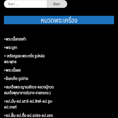
ค้นหา
สำหรับ:
หมวดพระเครื่อง
+พระเนื้อทองคำ
+พระบูชา
+ เหรียญและพระกริ่ง รูปหล่อ
พระพุทธ
+พระเนื้อผง
+ล็อกเก็ต-รูปถ่าย
+สมเด็จพระญาณสังวร-หลวงปู่ทวด
สมเด็จพุฒาจารย์(อาจ อาสภเถระ)
+ลป.มั่น-ลป.เสาร์-ลป.สิงห์-ลป.จูม-
ลป.เทสก์
+ลป.ฝั้น-ลป.ตื้อ-ลป.แปลง-ลป.แยง