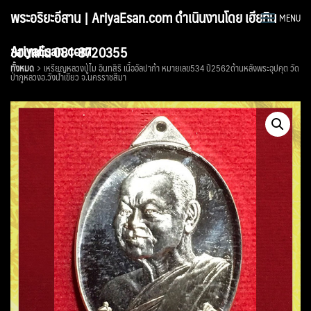
Skip
พระอริยะอีสาน | AriyaEsan.com ดำเนินงานโดย เฮียทิน
MENU
to
content
AriyaEsan.com
ขอนแก่น 081-8720355
ทั้งหมด
เหรียญหลวงปู่ไม อินทสิริ เนื้ออัลปาก้า หมายเลข534 ปี2562ด้านหลังพระอุปคุต วัด
ป่าภูหลวงอ.วังน้ำเขียว จ.นครราชสีมา