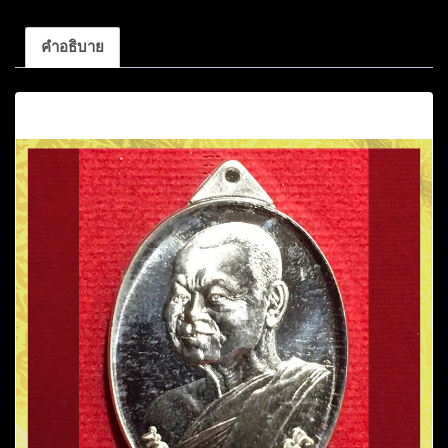
คำอธิบาย
คำอธิบาย