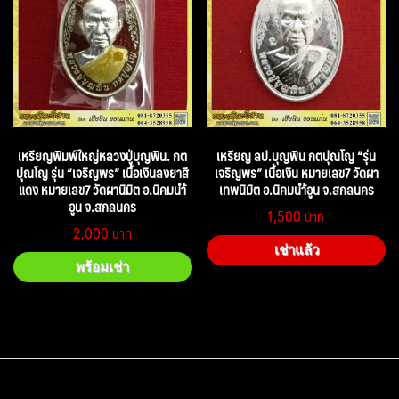
เหรียญพิมพ์ใหญ่หลวงปู่บุญพิน. กต
เหรียญ ลป.บุญพิน กตปุณโญ “รุ่น
ปุณโญ รุ่น “เจริญพร” เนื้อเงินลงยาสี
เจริญพร” เนื้อเงิน หมายเลข7 วัดผา
แดง หมายเลข7 วัดผานิมิต อ.นิคมนำ้
เทพนิมิต อ.นิคมนำ้อูน จ.สกลนคร
อูน จ.สกลนคร
1,500
2,000
เช่าแล้ว
พร้อมเช่า