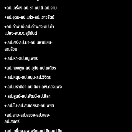
+ลป.เครื่อง-ลป.ชา-ลป.สี-ลป.จาม
+ลป.อุดม-ลป.แก้ว-ลป.เชาวรัตน์
+ลป.คำพันธ์-ลป.คำพอง-ลป.คำ
แปลง-พ.อ.จ.สุริยันต์
+ ลป.ศรี-ลป.มา-ลป.มหาเขียน-
ลต.ล้วน
+ ลป.หา-ลป.หนูเพชร
+ลป.ทองพูล-ลป.อุทัย-ลป.เสถียร
+ ลป.หมุน-ลป.หนุน-ลป.วิจิตร
+ ลป.มหาศิลา-ลป.ศิลา-ลพ.กองแพง
+ ลป.สูนย์-ลป.พัฒน์-ลป.สีลา
+ ลป.ไม-ลป.สมเกียรติ-ลป.พิชิต
+ลป.สาย-ลป.สรวง-ลป.แสง-
ลป.สมศรี
+ลป.เกลี้ยง-ลพ.จรัญ-ลป.คีบ-ลป.อิน