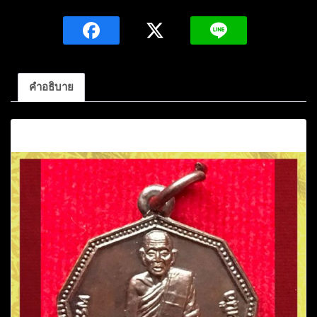
วง
ปู่
โส
กัสส
โป
คำอธิบาย
เนื้อ
ทองแดง
คำอธิบาย
รมดำ
ปี2535
วัด
ป่า
คำ
แคน
เหนือ
อ.มัญจาคีรี
จ.ขอนแก่น
ชิ้น