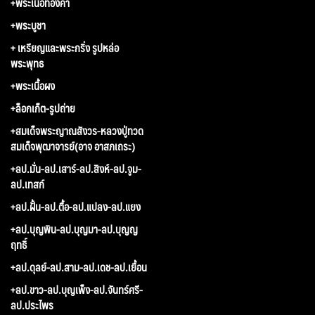
+พระเนื้อทองคำ
+พระบูชา
+ เหรียญและพระกริ่ง รูปหล่อ
พระพุทธ
+พระเนื้อผง
+ล็อกเก็ต-รูปถ่าย
+สมเด็จพระญาณสังวร-หลวงปู่ทวด
สมเด็จพุฒาจารย์(อาจ อาสภเถระ)
+ลป.มั่น-ลป.เสาร์-ลป.สิงห์-ลป.จูม-
ลป.เทสก์
+ลป.ฝั้น-ลป.ตื้อ-ลป.แปลง-ลป.แยง
+ลป.บุญพิน-ลป.บุญมา-ลป.บุญญ
ฤทธิ์
+ลป.ดุลย์-ลป.สาม-ลป.เดช-ลป.เยื้อน
+ลป.ขาว-ลป.บุญเพ็ง-ลป.จันทร์ศรี-
ลป.ประไพร