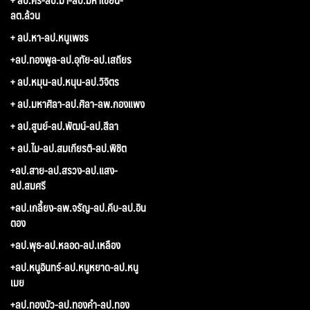
ลต.ล้วน
+ ลป.หา-ลป.หนูเพชร
+ลป.ทองพูล-ลป.อุทัย-ลป.เสถียร
+ ลป.หมุน-ลป.หนุน-ลป.วิจิตร
+ ลป.มหาศิลา-ลป.ศิลา-ลพ.กองแพง
+ ลป.สูนย์-ลป.พัฒน์-ลป.สีลา
+ ลป.ไม-ลป.สมเกียรติ-ลป.พิชิต
+ลป.สาย-ลป.สรวง-ลป.แสง-
ลป.สมศรี
+ลป.เกลี้ยง-ลพ.จรัญ-ลป.คีบ-ลป.อิน
ตอง
+ลป.พุธ-ลป.หลอด-ลป.เหลือง
+ลป.หนูอินทร์-ลป.หนูหยาด-ลป.หนู
เมย
+ลป.ทองบัว-ลป.ทองคำ-ลป.ทอง