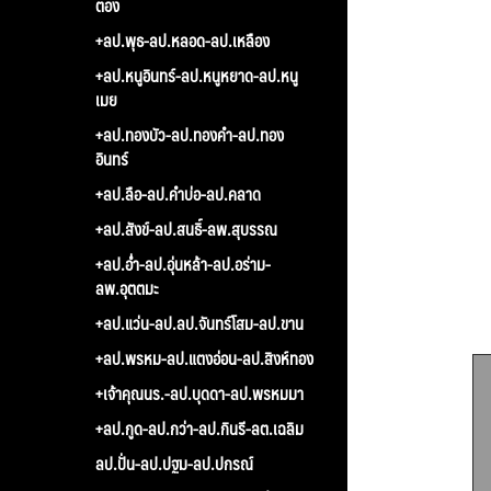
ตอง
+ลป.พุธ-ลป.หลอด-ลป.เหลือง
+ลป.หนูอินทร์-ลป.หนูหยาด-ลป.หนู
เมย
+ลป.ทองบัว-ลป.ทองคำ-ลป.ทอง
อินทร์
+ลป.ลือ-ลป.คำบ่อ-ลป.คลาด
+ลป.สังข์-ลป.สนธิ์-ลพ.สุบรรณ
+ลป.อ่ำ-ลป.อุ่นหล้า-ลป.อร่าม-
ลพ.อุตตมะ
+ลป.แว่น-ลป.ลป.จันทร์โสม-ลป.ขาน
+ลป.พรหม-ลป.แตงอ่อน-ลป.สิงห์ทอง
+เจ้าคุณนร.-ลป.บุดดา-ลป.พรหมมา
+ลป.กูด-ลป.กว่า-ลป.กินรี-ลต.เฉลิม
ลป.ปั่น-ลป.ปฐม-ลป.ปกรณ์