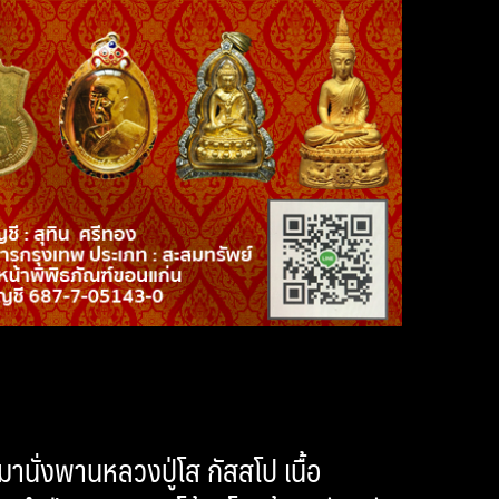
านั่งพานหลวงปู่โส กัสสโป เนื้อ