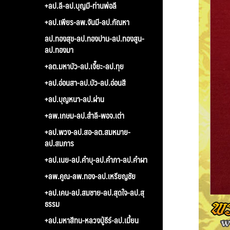
+ลป.ลี-ลป.บุญมี-ท่านพ่อลี
+ลป.เพียร-ลพ.จันมี-ลป.กัณหา
ลป.ทองสุข-ลป.ทองปาน-ลป.ทองสูน-
ลป.ทองมา
+ลต.มหาบัว-ลป.เจี๊ยะ-ลป.ทุย
+ลป.อ่อนสา-ลป.บัว-ลป.อ่อนสี
+ลป.บุญหนา-ลป.ผ่าน
+ลพ.เกษม-ลป.สำลี-พอจ.เต่า
+ลป.พวง-ลป.สอ-ลต.สมหมาย-
ลป.สมภาร
+ลป.เนย-ลป.คำบุ-ลป.คำภา-ลป.คำผา
+ลพ.คูณ-ลพ.ทอง-ลป.เหรียญชัย
+ลป.เคน-ลป.สมชาย-ลป.สุดใจ-ลป.สุ
ธรรม
+ลป.มหาสีทน-หลวงปู่ธีร์-ลป.เมี้ยน