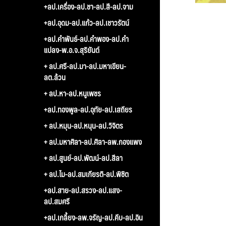
+ลป.เครื่อง-ลป.ชา-ลป.สี-ลป.จาม
+ลป.อุดม-ลป.แก้ว-ลป.เชาวรัตน์
+ลป.คำพันธ์-ลป.คำพอง-ลป.คำ
แปลง-พ.อ.จ.สุริยันต์
+ ลป.ศรี-ลป.มา-ลป.มหาเขียน-
ลต.ล้วน
+ ลป.หา-ลป.หนูเพชร
+ลป.ทองพูล-ลป.อุทัย-ลป.เสถียร
+ ลป.หมุน-ลป.หนุน-ลป.วิจิตร
+ ลป.มหาศิลา-ลป.ศิลา-ลพ.กองแพง
+ ลป.สูนย์-ลป.พัฒน์-ลป.สีลา
+ ลป.ไม-ลป.สมเกียรติ-ลป.พิชิต
+ลป.สาย-ลป.สรวง-ลป.แสง-
ลป.สมศรี
+ลป.เกลี้ยง-ลพ.จรัญ-ลป.คีบ-ลป.อิน