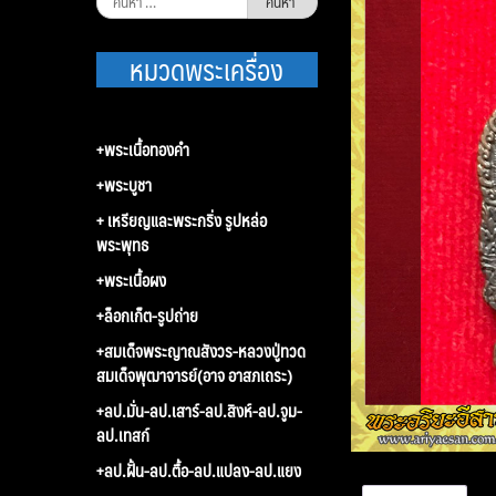
สำหรับ:
หมวดพระเครื่อง
+พระเนื้อทองคำ
+พระบูชา
+ เหรียญและพระกริ่ง รูปหล่อ
พระพุทธ
+พระเนื้อผง
+ล็อกเก็ต-รูปถ่าย
+สมเด็จพระญาณสังวร-หลวงปู่ทวด
สมเด็จพุฒาจารย์(อาจ อาสภเถระ)
+ลป.มั่น-ลป.เสาร์-ลป.สิงห์-ลป.จูม-
ลป.เทสก์
+ลป.ฝั้น-ลป.ตื้อ-ลป.แปลง-ลป.แยง