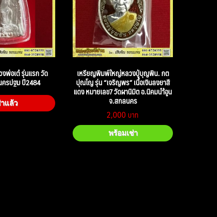
พ่อเต๋ รุ่นแรก วัด
เหรียญพิมพ์ใหญ่หลวงปู่บุญพิน. กต
.นครปฐม ปี2484
ปุณโญ รุ่น “เจริญพร” เนื้อเงินลงยาสี
แดง หมายเลข7 วัดผานิมิต อ.นิคมนำ้อูน
จ.สกลนคร
่าแล้ว
2,000
พร้อมเช่า