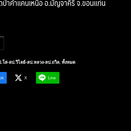
ัดป่าคำแคนเหนือ อ.มัญจาคีรี จ.ขอนแก่น
.โส-ลป.วิไลย์-ลป.หลวง-ลป.ถวิล
,
ทั้งหมด
ok
X
Line