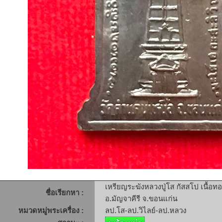
เหรียญระฆังหลวงปู่โส กัสสโป เนื้อ
ชื่อเรียกหา :
อ.มัญจาคีรี จ.ขอนแก่น
หมวดหมู่พระเครื่อง :
ลป.โส-ลป.วิไลย์-ลป.หลวง