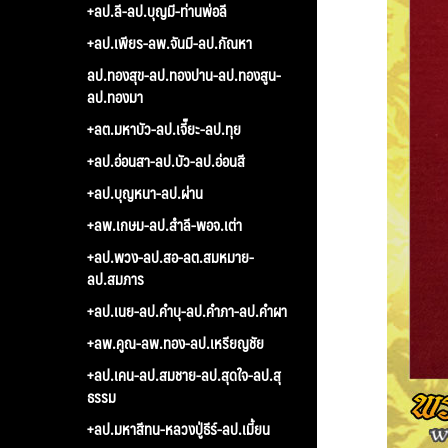
+ลป.ลี-ลป.บุญมี-ท่านพ่อลี
+ลป.เพียร-ลพ.จันมี-ลป.กัณหา
ลป.ทองสุข-ลป.ทองปาน-ลป.ทองสูน-
ลป.ทองมา
+ลต.มหาบัว-ลป.เจี๊ยะ-ลป.ทุย
+ลป.อ่อนสา-ลป.บัว-ลป.อ่อนสี
+ลป.บุญหนา-ลป.ผ่าน
+ลพ.เกษม-ลป.สำลี-พอจ.เต่า
+ลป.พวง-ลป.สอ-ลต.สมหมาย-
ลป.สมภาร
+ลป.เนย-ลป.คำบุ-ลป.คำภา-ลป.คำผา
+ลพ.คูณ-ลพ.ทอง-ลป.เหรียญชัย
+ลป.เคน-ลป.สมชาย-ลป.สุดใจ-ลป.สุ
ธรรม
+ลป.มหาสีทน-หลวงปู่ธีร์-ลป.เมี้ยน