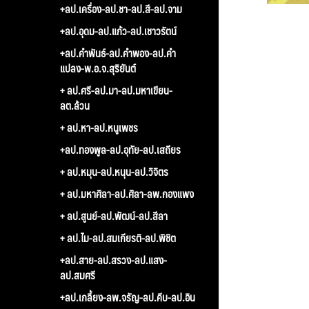
+ลป.เครื่อง-ลป.ชา-ลป.สี-ลป.จาม
+ลป.อุดม-ลป.แก้ว-ลป.เชาวรัตน์
+ลป.คำพันธ์-ลป.คำพอง-ลป.คำ
แปลง-พ.อ.จ.สุริยันต์
+ ลป.ศรี-ลป.มา-ลป.มหาเขียน-
ลต.ล้วน
+ ลป.หา-ลป.หนูเพชร
+ลป.ทองพูล-ลป.อุทัย-ลป.เสถียร
+ ลป.หมุน-ลป.หนุน-ลป.วิจิตร
+ ลป.มหาศิลา-ลป.ศิลา-ลพ.กองแพง
+ ลป.สูนย์-ลป.พัฒน์-ลป.สีลา
+ ลป.ไม-ลป.สมเกียรติ-ลป.พิชิต
+ลป.สาย-ลป.สรวง-ลป.แสง-
ลป.สมศรี
+ลป.เกลี้ยง-ลพ.จรัญ-ลป.คีบ-ลป.อิน