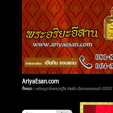
Skip
to
content
AriyaEsan.com
ทั้งหมด
เหรียญระฆังหลวงปู่โส กัสสโป เนื้อทองแดงรมดำ ปี2537 
ค้นหา