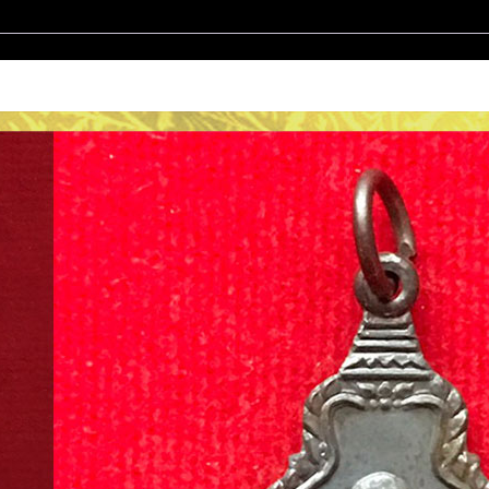
ป่า
คำ
แคน
เหนือ
อ.มัญจาคีรี
จ.ขอนแก่น
ชิ้น