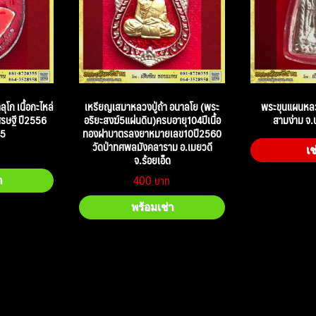
โก เนื้อกะไหล่
เหรียญเสมาหลวงปู่ถ้า อนาลโย (พระ
พระขุนแผนหลวง
ศรษฐี ปี2556
อริยะสงฆ์5แผ่นดิน)ครบอายุ104ปีเนื้อ
สามง่าม จ
45
ทองฝาบาตรลงยาหมายเลข10ปี2560
วัดป่าทศพลมังคลาราม อ.เมยวดี
เช
จ.ร้อยเอ็ด
400
า
พร้อมเช่า