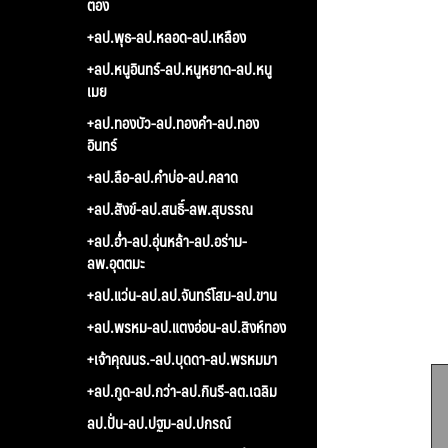
ตอง
+ลป.พุธ-ลป.หลอด-ลป.เหลือง
+ลป.หนูอินทร์-ลป.หนูหยาด-ลป.หนู
เมย
+ลป.ทองบัว-ลป.ทองคำ-ลป.ทอง
อินทร์
+ลป.ลือ-ลป.คำบ่อ-ลป.คลาด
+ลป.สังข์-ลป.สนธิ์-ลพ.สุบรรณ
+ลป.อ่ำ-ลป.อุ่นหล้า-ลป.อร่าม-
ลพ.อุตตมะ
+ลป.แว่น-ลป.ลป.จันทร์โสม-ลป.ขาน
+ลป.พรหม-ลป.แตงอ่อน-ลป.สิงห์ทอง
+เจ้าคุณนร.-ลป.บุดดา-ลป.พรหมมา
+ลป.กูด-ลป.กว่า-ลป.กินรี-ลต.เฉลิม
ลป.ปั่น-ลป.ปฐม-ลป.ปกรณ์