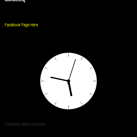
Facebook Page Here
Calendar does not exist.