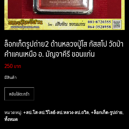
ล็อกเก็ตรูปถ่าย2 ด้านหลวงปู่โส กัสสโป วัดป่า
คำแคนเหนือ อ. มัญจาคีรี ขอนแก่น
250
มีสินค้า
จำนวน
หยิบใส่ตะกร้า
ล็อก
เก็
ตรู
หมวดหมู่:
+ลป.โส-ลป.วิไลย์-ลป.หลวง-ลป.ถวิล
,
+ล็อกเก็ต-รูปถ่าย
,
ป
ทั้งหมด
ถ่าย2