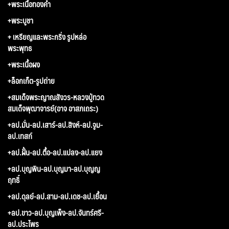
+พระเนื้อทองคำ
+พระบูชา
+ เหรียญและพระกริ่ง รูปหล่อ
พระพุทธ
+พระเนื้อผง
+ล็อกเก็ต-รูปถ่าย
+สมเด็จพระญาณสังวร-หลวงปู่ทวด
สมเด็จพุฒาจารย์(อาจ อาสภเถระ)
+ลป.มั่น-ลป.เสาร์-ลป.สิงห์-ลป.จูม-
ลป.เทสก์
+ลป.ฝั้น-ลป.ตื้อ-ลป.แปลง-ลป.แยง
+ลป.บุญพิน-ลป.บุญมา-ลป.บุญญ
ฤทธิ์
+ลป.ดุลย์-ลป.สาม-ลป.เดช-ลป.เยื้อน
+ลป.ขาว-ลป.บุญเพ็ง-ลป.จันทร์ศรี-
ลป.ประไพร