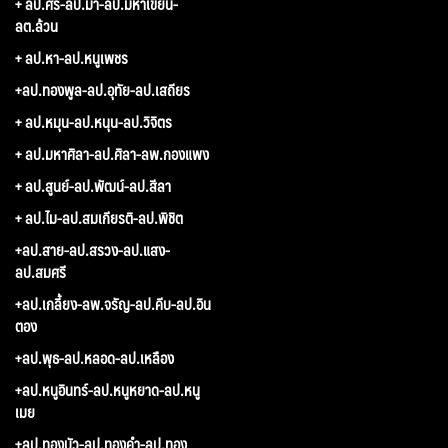
+ ลป.ศรี-ลป.มา-ลป.มหาเขียน-
ลต.ล้วน
+ ลป.หา-ลป.หนูเพชร
+ลป.ทองพูล-ลป.อุทัย-ลป.เสถียร
+ ลป.หมุน-ลป.หนุน-ลป.วิจิตร
+ ลป.มหาศิลา-ลป.ศิลา-ลพ.กองแพง
+ ลป.สูนย์-ลป.พัฒน์-ลป.สีลา
+ ลป.ไม-ลป.สมเกียรติ-ลป.พิชิต
+ลป.สาย-ลป.สรวง-ลป.แสง-
ลป.สมศรี
+ลป.เกลี้ยง-ลพ.จรัญ-ลป.คีบ-ลป.อิน
ตอง
+ลป.พุธ-ลป.หลอด-ลป.เหลือง
+ลป.หนูอินทร์-ลป.หนูหยาด-ลป.หนู
เมย
+ลป.ทองบัว-ลป.ทองคำ-ลป.ทอง