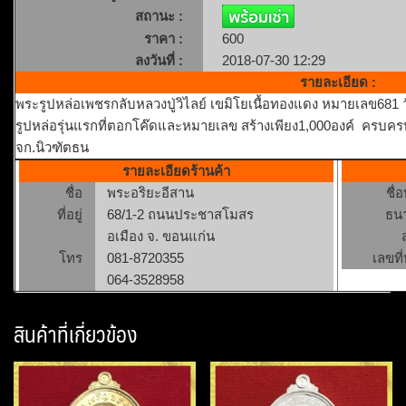
สถานะ :
ราคา :
600
ลงวันที่ :
2018-07-30 12:29
รายละเอียด :
พระรูปหล่อเพชรกลับหลวงปู่วิไลย์ เขมิโยเนื้อทองแดง หมายเลข681 ว
รูปหล่อรุ่นแรกที่ตอกโค๊ดและหมายเลข สร้างเพียง1,000องค์ ครบ
จก.นิวฑัตธน
รายละเอียดร้านค้า
ชื่อ
พระอริยะอีสาน
ชื่
ที่อยู่
68/1-2 ถนนประชาสโมสร
ธน
อเมือง จ. ขอนแก่น
โทร
081-8720355
เลขที่
064-3528958
สินค้าที่เกี่ยวข้อง