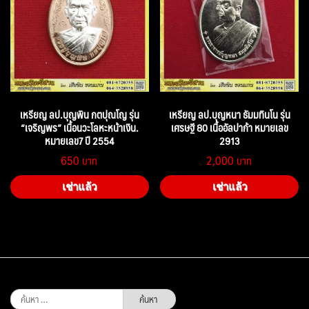
เหรียญ ลป.บุญพิน กตปุณโญ รุ่น
เหรียญ ลป.บุญหนา ธัมมทินโน รุ่น
“เจริญพร” เนื้อนวะโลหะหน้าเงิน.
เศรษฐี 80 เนื้ออัลปาก้า หมายเลข
หมายเลข7 ปี 2554
2913
650
2,000
เช่าแล้ว
เช่าแล้ว
ค้นหา