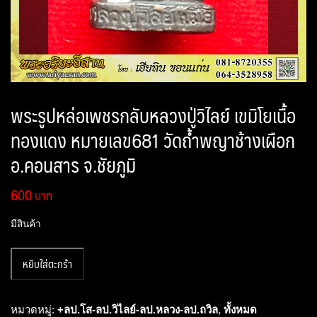
พระรูปหล่อเพชรกลับหลวงปู่วิไลย์ เขมิโยเนื้อ
ทองแดง หมายเลข681 วัดถ้ำพญาช้างเผือก
อ.คอนสาร จ.ชัยภูมิ
600
มีสินค้า
จำนวน
หยิบใส่ตะกร้า
พระรูป
หล่อ
เพชร
หมวดหมู่:
+ลป.โส-ลป.วิไลย์-ลป.หลวง-ลป.ถวิล
,
ทั้งหมด