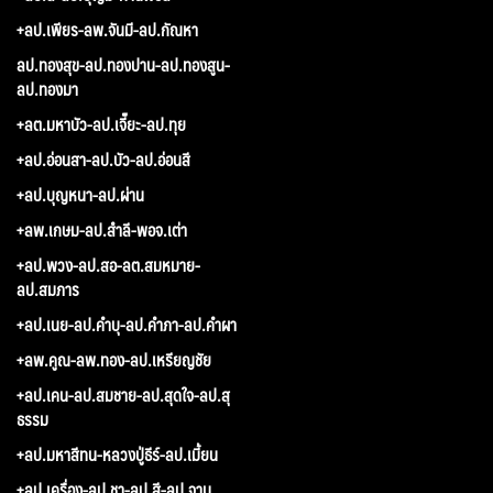
+ลป.เพียร-ลพ.จันมี-ลป.กัณหา
ลป.ทองสุข-ลป.ทองปาน-ลป.ทองสูน-
ลป.ทองมา
+ลต.มหาบัว-ลป.เจี๊ยะ-ลป.ทุย
+ลป.อ่อนสา-ลป.บัว-ลป.อ่อนสี
+ลป.บุญหนา-ลป.ผ่าน
+ลพ.เกษม-ลป.สำลี-พอจ.เต่า
+ลป.พวง-ลป.สอ-ลต.สมหมาย-
ลป.สมภาร
+ลป.เนย-ลป.คำบุ-ลป.คำภา-ลป.คำผา
+ลพ.คูณ-ลพ.ทอง-ลป.เหรียญชัย
+ลป.เคน-ลป.สมชาย-ลป.สุดใจ-ลป.สุ
ธรรม
+ลป.มหาสีทน-หลวงปู่ธีร์-ลป.เมี้ยน
+ลป.เครื่อง-ลป.ชา-ลป.สี-ลป.จาม