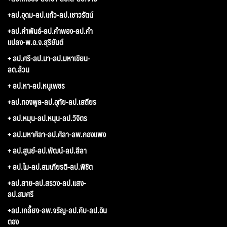
+ลป.อุดม-ลป.แก้ว-ลป.เชาวรัตน์
+ลป.คำพันธ์-ลป.คำพอง-ลป.คำ
แปลง-พ.อ.จ.สุริยันต์
+ ลป.ศรี-ลป.มา-ลป.มหาเขียน-
ลต.ล้วน
+ ลป.หา-ลป.หนูเพชร
+ลป.ทองพูล-ลป.อุทัย-ลป.เสถียร
+ ลป.หมุน-ลป.หนุน-ลป.วิจิตร
+ ลป.มหาศิลา-ลป.ศิลา-ลพ.กองแพง
+ ลป.สูนย์-ลป.พัฒน์-ลป.สีลา
+ ลป.ไม-ลป.สมเกียรติ-ลป.พิชิต
+ลป.สาย-ลป.สรวง-ลป.แสง-
ลป.สมศรี
+ลป.เกลี้ยง-ลพ.จรัญ-ลป.คีบ-ลป.อิน
ตอง