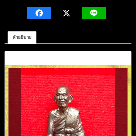
กลับ
หลวง
ปู่
วิ
ไลย์
คำอธิบาย
เข
มิ
คำอธิบาย
โย
เนื้อ
ทองแดง
หมายเลข681
วัด
ถ้ำ
พญา
ช้าง
เผือก
อ.คอน
สาร
จ.ชัยภูมิ