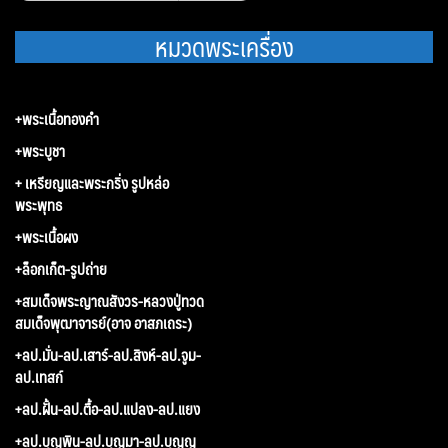
สำหรับ:
หมวดพระเครื่อง
+พระเนื้อทองคำ
+พระบูชา
+ เหรียญและพระกริ่ง รูปหล่อ
พระพุทธ
+พระเนื้อผง
+ล็อกเก็ต-รูปถ่าย
+สมเด็จพระญาณสังวร-หลวงปู่ทวด
สมเด็จพุฒาจารย์(อาจ อาสภเถระ)
+ลป.มั่น-ลป.เสาร์-ลป.สิงห์-ลป.จูม-
ลป.เทสก์
+ลป.ฝั้น-ลป.ตื้อ-ลป.แปลง-ลป.แยง
+ลป.บุญพิน-ลป.บุญมา-ลป.บุญญ