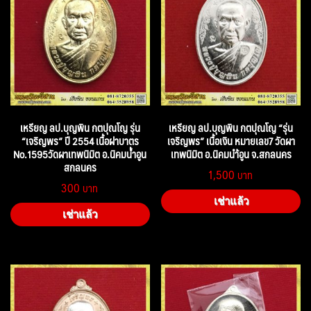
เหรียญ ลป.บุญพิน กตปุณโญ รุ่น
เหรียญ ลป.บุญพิน กตปุณโญ “รุ่น
“เจริญพร” ปี 2554 เนื้อฝาบาตร
เจริญพร” เนื้อเงิน หมายเลข7 วัดผา
No.1595วัดผาเทพนิมิต อ.นิคมน้ำอูน
เทพนิมิต อ.นิคมนำ้อูน จ.สกลนคร
สกลนคร
1,500
300
เช่าแล้ว
เช่าแล้ว