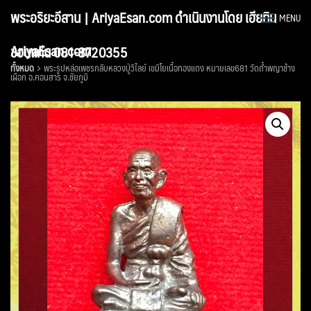
Skip
พระอริยะอีสาน | AriyaEsan.com ดำเนินงานโดย เฮียทิน
MENU
to
content
AriyaEsan.com
ขอนแก่น 081-8720355
ทั้งหมด
พระรูปหล่อเพชรกลับหลวงปู่วิไลย์ เขมิโยเนื้อทองแดง หมายเลข681 วัดถ้ำพญาช้าง
เผือก อ.คอนสาร จ.ชัยภูมิ